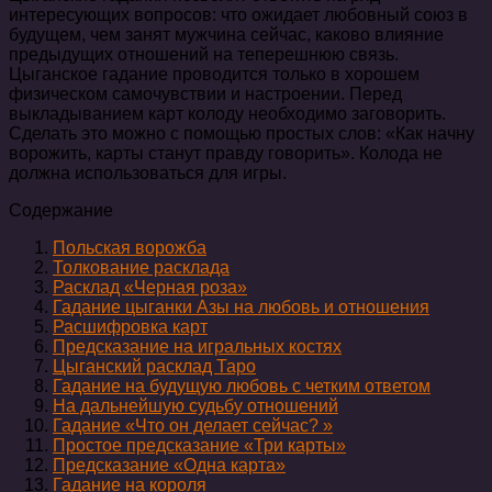
интересующих вопросов: что ожидает любовный союз в
будущем, чем занят мужчина сейчас, каково влияние
предыдущих отношений на теперешнюю связь.
Цыганское гадание проводится только в хорошем
физическом самочувствии и настроении. Перед
выкладыванием карт колоду необходимо заговорить.
Сделать это можно с помощью простых слов: «Как начну
ворожить, карты станут правду говорить». Колода не
должна использоваться для игры.
Содержание
Польская ворожба
Толкование расклада
Расклад «Черная роза»
Гадание цыганки Азы на любовь и отношения
Расшифровка карт
Предсказание на игральных костях
Цыганский расклад Таро
Гадание на будущую любовь с четким ответом
На дальнейшую судьбу отношений
Гадание «Что он делает сейчас? »
Простое предсказание «Три карты»
Предсказание «Одна карта»
Гадание на короля