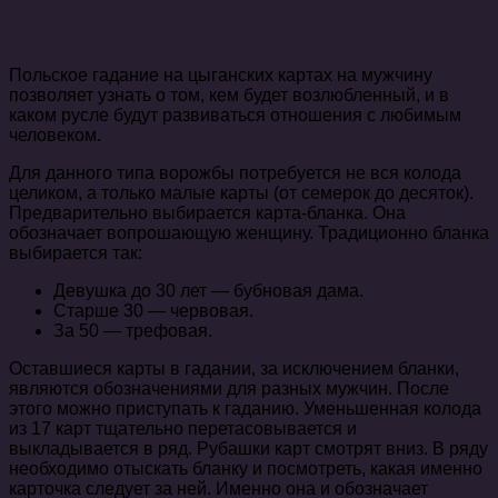
Польское гадание на цыганских картах на мужчину
позволяет узнать о том, кем будет возлюбленный, и в
каком русле будут развиваться отношения с любимым
человеком.
Для данного типа ворожбы потребуется не вся колода
целиком, а только малые карты (от семерок до десяток).
Предварительно выбирается карта-бланка. Она
обозначает вопрошающую женщину. Традиционно бланка
выбирается так:
Девушка до 30 лет — бубновая дама.
Старше 30 — червовая.
За 50 — трефовая.
Оставшиеся карты в гадании, за исключением бланки,
являются обозначениями для разных мужчин. После
этого можно приступать к гаданию. Уменьшенная колода
из 17 карт тщательно перетасовывается и
выкладывается в ряд. Рубашки карт смотрят вниз. В ряду
необходимо отыскать бланку и посмотреть, какая именно
карточка следует за ней. Именно она и обозначает