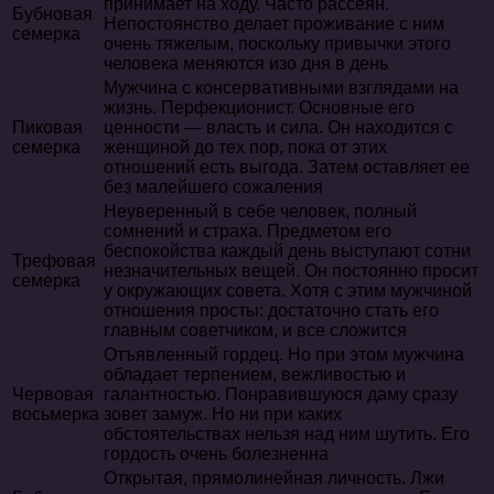
принимает на ходу. Часто рассеян.
Бубновая
Непостоянство делает проживание с ним
семерка
очень тяжелым, поскольку привычки этого
человека меняются изо дня в день
Мужчина с консервативными взглядами на
жизнь. Перфекционист. Основные его
Пиковая
ценности — власть и сила. Он находится с
семерка
женщиной до тех пор, пока от этих
отношений есть выгода. Затем оставляет ее
без малейшего сожаления
Неуверенный в себе человек, полный
сомнений и страха. Предметом его
беспокойства каждый день выступают сотни
Трефовая
незначительных вещей. Он постоянно просит
семерка
у окружающих совета. Хотя с этим мужчиной
отношения просты: достаточно стать его
главным советчиком, и все сложится
Отъявленный гордец. Но при этом мужчина
обладает терпением, вежливостью и
Червовая
галантностью. Понравившуюся даму сразу
восьмерка
зовет замуж. Но ни при каких
обстоятельствах нельзя над ним шутить. Его
гордость очень болезненна
Открытая, прямолинейная личность. Лжи