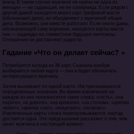
внизу. В таком случае мужчине не нужна ни одна из
женщин — ни гадающая, ни ее соперница. Если рядом с
другой дамой находится много карт трефовой масти
(обозначают дела), ее объединяют с мужчиной общие
дела. Возможно, они вместе работают. Если около дамы,
обозначающей саму ворожею, находятся карты масти
пик — надежды на совместное будущее ничтожны.
Отношения не доставляют радости.
Гадание «Что он делает сейчас? »
Потребуется колода из 36 карт. Сначала наобум
выбирается любая карта — она и будет обозначать
интересующего мужчину.
Затем вынимают по одной карте. Им присваиваются
определенные значения. Во время извлечения на
каждую из них произносятся такие слова: «гость», «на
пороге», «в дороге», «на кровати», «за столом», «крепко
любит», «крепко спит», «поцелует», «огорчит».
Извлеченные карты снова перетасовываются, наугад
достается одна. Это предсказание расскажет о том, чем
занят мужчина в настоящий момент: