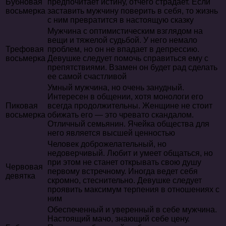
Бубновая
предпочитает истину, отчего страдает. Если
восьмерка
заставить мужчину поверить в себя, то жизнь
с ним превратится в настоящую сказку
Мужчина с оптимистическим взглядом на
вещи и тяжелой судьбой. У него немало
Трефовая
проблем, но он не впадает в депрессию.
восьмерка
Девушке следует помочь справиться ему с
препятствиями. Взамен он будет рад сделать
ее самой счастливой
Умный мужчина, но очень занудный.
Интересен в общении, хотя монологи его
Пиковая
всегда продолжительны. Женщине не стоит
восьмерка
обижать его — это чревато скандалом.
Отличный семьянин. Ячейка общества для
него является высшей ценностью
Человек доброжелательный, но
недоверчивый. Любит и умеет общаться, но
при этом не станет открывать свою душу
Червовая
первому встречному. Иногда ведет себя
девятка
скромно, стеснительно. Девушке следует
проявить максимум терпения в отношениях с
ним
Обеспеченный и уверенный в себе мужчина.
Настоящий мачо, знающий себе цену.