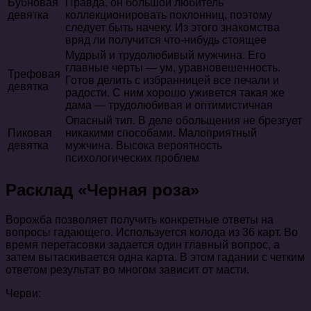
Бубновая
Правда, он большой любитель
девятка
коллекционировать поклонниц, поэтому
следует быть начеку. Из этого знакомства
вряд ли получится что-нибудь стоящее
Мудрый и трудолюбивый мужчина. Его
главные черты — ум, уравновешенность.
Трефовая
Готов делить с избранницей все печали и
девятка
радости. С ним хорошо уживется такая же
дама — трудолюбивая и оптимистичная
Опасный тип. В деле обольщения не брезгует
Пиковая
никакими способами. Малоприятный
девятка
мужчина. Высока вероятность
психологических проблем
Расклад «Черная роза»
Ворожба позволяет получить конкретные ответы на
вопросы гадающего. Используется колода из 36 карт. Во
время перетасовки задается один главный вопрос, а
затем вытаскивается одна карта. В этом гадании с четким
ответом результат во многом зависит от масти.
Черви: