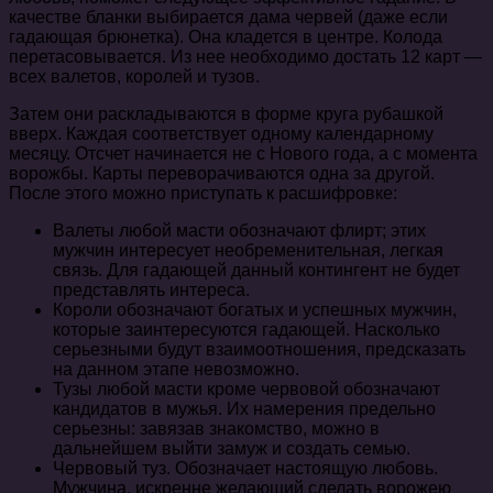
качестве бланки выбирается дама червей (даже если
гадающая брюнетка). Она кладется в центре. Колода
перетасовывается. Из нее необходимо достать 12 карт —
всех валетов, королей и тузов.
Затем они раскладываются в форме круга рубашкой
вверх. Каждая соответствует одному календарному
месяцу. Отсчет начинается не с Нового года, а с момента
ворожбы. Карты переворачиваются одна за другой.
После этого можно приступать к расшифровке:
Валеты любой масти обозначают флирт; этих
мужчин интересует необременительная, легкая
связь. Для гадающей данный контингент не будет
представлять интереса.
Короли обозначают богатых и успешных мужчин,
которые заинтересуются гадающей. Насколько
серьезными будут взаимоотношения, предсказать
на данном этапе невозможно.
Тузы любой масти кроме червовой обозначают
кандидатов в мужья. Их намерения предельно
серьезны: завязав знакомство, можно в
дальнейшем выйти замуж и создать семью.
Червовый туз. Обозначает настоящую любовь.
Мужчина, искренне желающий сделать ворожею