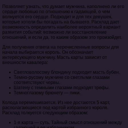
Позволяет узнать, что думает мужчина, наполнено ли его
сердце любовью по отношению к гадающей, о чем
волнуется его сердце. Подходит и для тех девушек,
которые хотели бы погадать на бывшего. Расклад дает
возможность определить наиболее вероятный вариант
развития событий: возможно ли восстановление
отношений, и если да, то каким образом это произойдет.
Для получения ответа на перечисленные вопросы для
начала выбирается король. Он обозначает
интересующего мужчину. Масть карты зависит от
внешности кавалера:
Светловолосому блондину подходит масть бубен.
Темно-русому мужчине со светлыми глазами
соответствуют червы.
Шатену с темными глазами подходят трефы.
Темноглазому брюнету — пики.
Колода перемешивается. Из нее достаются 5 карт,
располагающиеся под картой избранного короля.
Расклад толкуется следующим образом:
1-я карта — суть. Тайный смысл отношений между
гадающей и ее избранником.