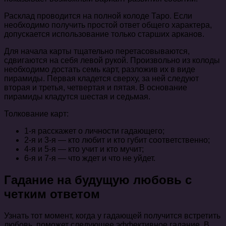
Расклад проводится на полной колоде Таро. Если
необходимо получить простой ответ общего характера,
допускается использование только старших арканов.
Для начала карты тщательно перетасовываются,
сдвигаются на себя левой рукой. Произвольно из колоды
необходимо достать семь карт, разложив их в виде
пирамиды. Первая кладется сверху, за ней следуют
вторая и третья, четвертая и пятая. В основание
пирамиды кладутся шестая и седьмая.
Толкование карт:
1-я расскажет о личности гадающего;
2-я и 3-я — кто любит и кто губит соответственно;
4-я и 5-я — кто учит и кто мучит;
6-я и 7-я — что ждет и что не уйдет.
Гадание на будущую любовь с
четким ответом
Узнать тот момент, когда у гадающей получится встретить
любовь, поможет следующее эффективное гадание. В