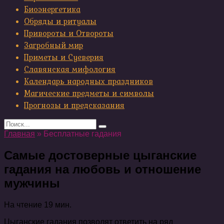
Биоэнергетика
Обряды и ритуалы
Привороты и Отвороты
Загробный мир
Приметы и Суеверия
Славянская мифология
Календарь народных праздников
Магические предметы и символы
Прогнозы и предсказания
Search
for:
Главная
»
Бесплатные гадания
Самые достоверные цыганские
гадания на любовь и отношение
мужчины
На чтение
19 мин.
Цыганские гадания позволят ответить на ряд