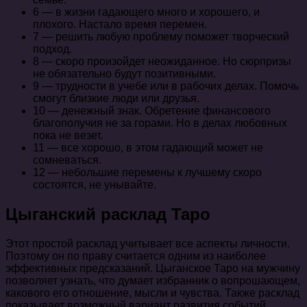
6 — в жизни гадающего много и хорошего, и
плохого. Настало время перемен.
7 — решить любую проблему поможет творческий
подход.
8 — скоро произойдет неожиданное. Но сюрпризы
не обязательно будут позитивными.
9 — трудности в учебе или в рабочих делах. Помочь
смогут близкие люди или друзья.
10 — денежный знак. Обретение финансового
благополучия не за горами. Но в делах любовных
пока не везет.
11 — все хорошо, в этом гадающий может не
сомневаться.
12 — небольшие перемены к лучшему скоро
состоятся, не унывайте.
Цыганский расклад Таро
Этот простой расклад учитывает все аспекты личности.
Поэтому он по праву считается одним из наиболее
эффективных предсказаний. Цыганское Таро на мужчину
позволяет узнать, что думает избранник о вопрошающем,
какового его отношение, мысли и чувства. Также расклад
показывает возможный вариант развития событий.