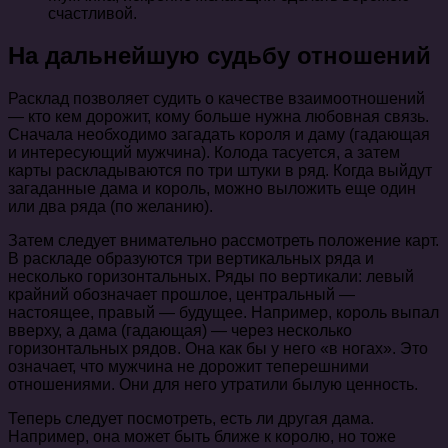
счастливой.
На дальнейшую судьбу отношений
Расклад позволяет судить о качестве взаимоотношений
— кто кем дорожит, кому больше нужна любовная связь.
Сначала необходимо загадать короля и даму (гадающая
и интересующий мужчина). Колода тасуется, а затем
карты раскладываются по три штуки в ряд. Когда выйдут
загаданные дама и король, можно выложить еще один
или два ряда (по желанию).
Затем следует внимательно рассмотреть положение карт.
В раскладе образуются три вертикальных ряда и
несколько горизонтальных. Ряды по вертикали: левый
крайний обозначает прошлое, центральный —
настоящее, правый — будущее. Например, король выпал
вверху, а дама (гадающая) — через несколько
горизонтальных рядов. Она как бы у него «в ногах». Это
означает, что мужчина не дорожит теперешними
отношениями. Они для него утратили былую ценность.
Теперь следует посмотреть, есть ли другая дама.
Например, она может быть ближе к королю, но тоже