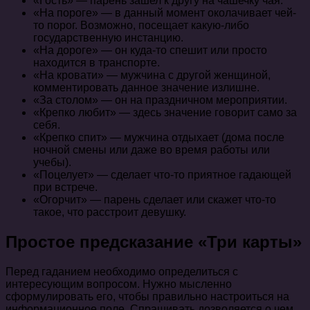
«Гость» — парень зашел к другу на чашечку чая.
«На пороге» — в данный момент околачивает чей-
то порог. Возможно, посещает какую-либо
государственную инстанцию.
«На дороге» — он куда-то спешит или просто
находится в транспорте.
«На кровати» — мужчина с другой женщиной,
комментировать данное значение излишне.
«За столом» — он на праздничном мероприятии.
«Крепко любит» — здесь значение говорит само за
себя.
«Крепко спит» — мужчина отдыхает (дома после
ночной смены или даже во время работы или
учебы).
«Поцелует» — сделает что-то приятное гадающей
при встрече.
«Огорчит» — парень сделает или скажет что-то
такое, что расстроит девушку.
Простое предсказание «Три карты»
Перед гаданием необходимо определиться с
интересующим вопросом. Нужно мысленно
сформулировать его, чтобы правильно настроиться на
информационное поле. Спрашивать дозволяется о чем