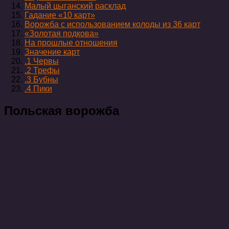
Малый цыганский расклад
Гадание «10 карт»
Ворожба с использованием колоды из 36 карт
«Золотая подкова»
На прошлые отношения
Значение карт
.1 Червы
.2 Трефы
.3 Бубны
.4 Пики
Польская ворожба