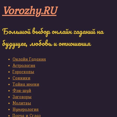
Skip
Vorozhy.RU
to
content
Большой выбор онлайн гаданий на
будущее, любовь и отношения
Онлайн Гадания
Астрология
Гороскопы
Сонники
Тайна имени
Фэн-шуй
Заговоры
Молитвы
Нумерология
Порча и Сглаз