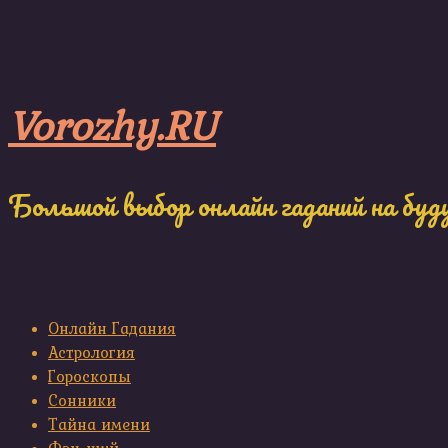
Skip
to
content
Vorozhy.RU
Большой выбор онлайн гаданий на буд
Онлайн Гадания
Астрология
Гороскопы
Сонники
Тайна имени