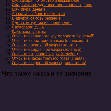
Муладхара: потомство и выживание
Свадхистана: удовольствие и наслаждение
Манипура: деньги
Анахата: любовь и симпатия
Вишудха: самовыражение
Аджна: интуиция и ясновидение
Сахасрара: душа
Как открыть чакры
Открытие корневого кругооборота (красный)
Открытие крестцовой чакры (оранжевая)
Открытие пупочной чакры (желтая)
Открытие сердечной чакры (зеленый)
Открытие горловой чакры (голубая)
Открытие чакры третьего глаза (синяя)
Открытие коронной чакры (фиолетовая)
Что такое чакра и ее значение