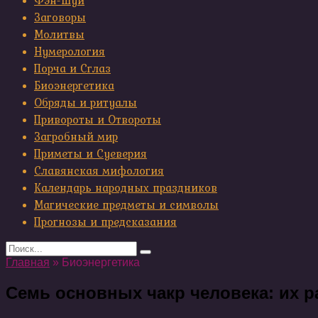
Фэн-шуй
Заговоры
Молитвы
Нумерология
Порча и Сглаз
Биоэнергетика
Обряды и ритуалы
Привороты и Отвороты
Загробный мир
Приметы и Суеверия
Славянская мифология
Календарь народных праздников
Магические предметы и символы
Прогнозы и предсказания
Search
for:
Главная
»
Биоэнергетика
Семь основных чакр человека: их р