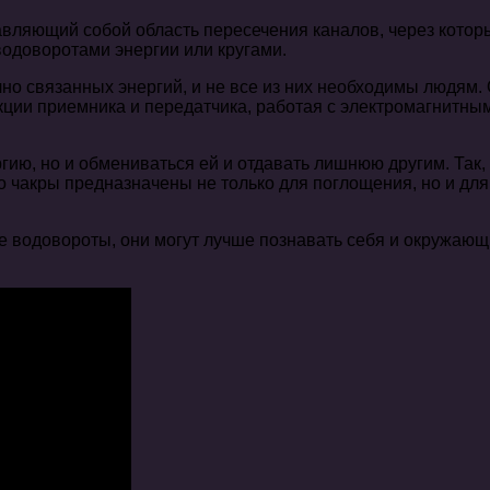
авляющий собой область пересечения каналов, через котор
одоворотами энергии или кругами.
о связанных энергий, и не все из них необходимы людям.
кции приемника и передатчика, работая с электромагнитным
гию, но и обмениваться ей и отдавать лишнюю другим. Так,
то чакры предназначены не только для поглощения, но и дл
ие водовороты, они могут лучше познавать себя и окружаю