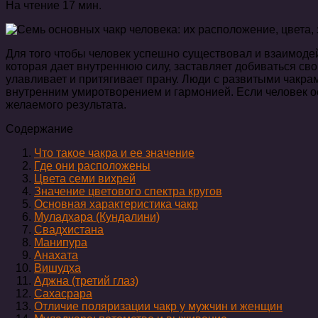
На чтение
17 мин.
Для того чтобы человек успешно существовал и взаимоде
которая дает внутреннюю силу, заставляет добиваться св
улавливает и притягивает прану. Люди с развитыми чакрам
внутренним умиротворением и гармонией. Если человек ос
желаемого результата.
Содержание
Что такое чакра и ее значение
Где они расположены
Цвета семи вихрей
Значение цветового спектра кругов
Основная характеристика чакр
Муладхара (Кундалини)
Свадхистана
Манипура
Анахата
Вишудха
Аджна (третий глаз)
Сахасрара
Отличие поляризации чакр у мужчин и женщин