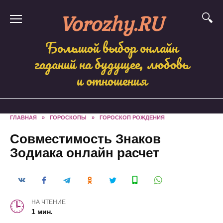
Skip
Vorozhy.RU
to
content
Большой выбор онлайн
гаданий на будущее, любовь
и отношения
ГЛАВНАЯ
»
ГОРОСКОПЫ
»
ГОРОСКОП РОЖДЕНИЯ
Совместимость Знаков
Зодиака онлайн расчет
НА ЧТЕНИЕ
1 мин.