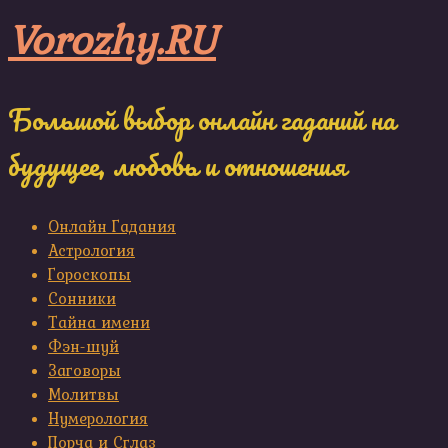
Skip
Vorozhy.RU
to
content
Большой выбор онлайн гаданий на
будущее, любовь и отношения
Онлайн Гадания
Астрология
Гороскопы
Сонники
Тайна имени
Фэн-шуй
Заговоры
Молитвы
Нумерология
Порча и Сглаз