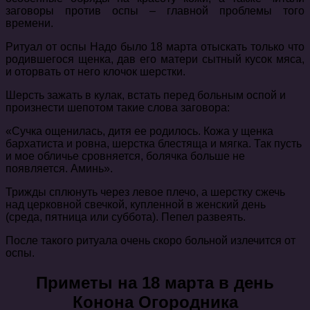
заговоры против оспы – главной проблемы того
времени.
Ритуал от оспы Надо было 18 марта отыскать только что
родившегося щенка, дав его матери сытный кусок мяса,
и оторвать от него клочок шерстки.
Шерсть зажать в кулак, встать перед больным оспой и
произнести шепотом такие слова заговора:
«Сучка ощенилась, дитя ее родилось. Кожа у щенка
бархатиста и ровна, шерстка блестяща и мягка. Так пусть
и мое обличье сровняется, болячка больше не
появляется. Аминь».
Трижды сплюнуть через левое плечо, а шерстку сжечь
над церковной свечкой, купленной в женский день
(среда, пятница или суббота). Пепел развеять.
После такого ритуала очень скоро больной излечится от
оспы.
Приметы на 18 марта в день
Конона Огородника