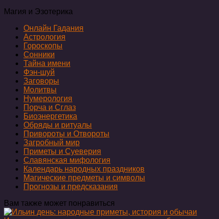
Магия и Эзотерика
Онлайн Гадания
Астрология
Гороскопы
Сонники
Тайна имени
Фэн-шуй
Заговоры
Молитвы
Нумерология
Порча и Сглаз
Биоэнергетика
Обряды и ритуалы
Привороты и Отвороты
Загробный мир
Приметы и Суеверия
Славянская мифология
Календарь народных праздников
Магические предметы и символы
Прогнозы и предсказания
Вам также может понравиться