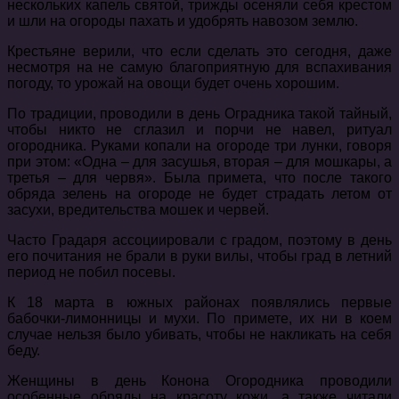
нескольких капель святой, трижды осеняли себя крестом
и шли на огороды пахать и удобрять навозом землю.
Крестьяне верили, что если сделать это сегодня, даже
несмотря на не самую благоприятную для вспахивания
погоду, то урожай на овощи будет очень хорошим.
По традиции, проводили в день Оградника такой тайный,
чтобы никто не сглазил и порчи не навел, ритуал
огородника. Руками копали на огороде три лунки, говоря
при этом: «Одна – для засушья, вторая – для мошкары, а
третья – для червя». Была примета, что после такого
обряда зелень на огороде не будет страдать летом от
засухи, вредительства мошек и червей.
Часто Градаря ассоциировали с градом, поэтому в день
его почитания не брали в руки вилы, чтобы град в летний
период не побил посевы.
К 18 марта в южных районах появлялись первые
бабочки-лимонницы и мухи. По примете, их ни в коем
случае нельзя было убивать, чтобы не накликать на себя
беду.
Женщины в день Конона Огородника проводили
особенные обряды на красоту кожи, а также читали