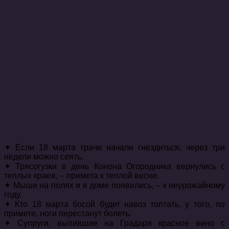
✦ Если 18 марта грачи начали гнездиться, через три
недели можно сеять.
✦ Трясогузки в день Конона Огородника вернулись с
теплых краев, – примета к теплой весне.
✦ Мыши на полях и в доме появились, – к неурожайному
году.
✦ Кто 18 марта босой будет навоз топтать, у того, по
примете, ноги перестанут болеть.
✦ Супруги, выпившие на Градаря красное вино с