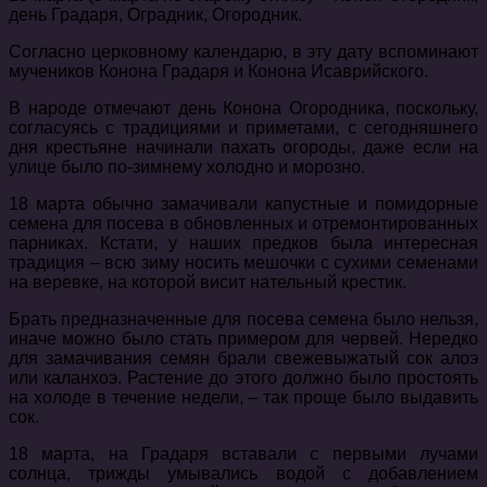
день Градаря, Оградник, Огородник.
Согласно церковному календарю, в эту дату вспоминают
мучеников Конона Градаря и Конона Исаврийского.
В народе отмечают день Конона Огородника, поскольку,
согласуясь с традициями и приметами, с сегодняшнего
дня крестьяне начинали пахать огороды, даже если на
улице было по-зимнему холодно и морозно.
18 марта обычно замачивали капустные и помидорные
семена для посева в обновленных и отремонтированных
парниках. Кстати, у наших предков была интересная
традиция – всю зиму носить мешочки с сухими семенами
на веревке, на которой висит нательный крестик.
Брать предназначенные для посева семена было нельзя,
иначе можно было стать примером для червей. Нередко
для замачивания семян брали свежевыжатый сок алоэ
или каланхоэ. Растение до этого должно было простоять
на холоде в течение недели, – так проще было выдавить
сок.
18 марта, на Градаря вставали с первыми лучами
солнца, трижды умывались водой с добавлением