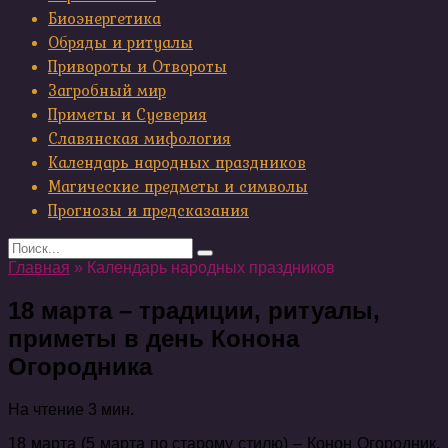
Биоэнергетика
Обряды и ритуалы
Привороты и Отвороты
Загробный мир
Приметы и Суеверия
Славянская мифология
Календарь народных праздников
Магические предметы и символы
Прогнозы и предсказания
Search
for:
Главная
»
Календарь народных праздников
18 марта – традиции, ритуалы,
приметы в день Конона
Огородника
На чтение
3 мин.
18 марта (5 марта по старому стилю) – Конон Огородник,