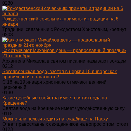
0
230
Рождественский сочельник: приметы и традиции на 6
января
Традиции, связанные с Рождеством Христовым, крепнут
0
203
Как отмечают Михайлов день — православный праздник
21-го ноября
Архангела Михаила в святом писании называют вождем
0
212
Богоявленская вода, взятая в церкви 18 января: как
правильно использовать?
С 18 на 19 января христиане отмечают великий
церковный
0
130
Какие целебные свойства имеет святая вода на
Крещение?
Святая вода на Крещение имеет чудодейственную силу
0
118
Можно или нельзя ходить на кладбище на Пасху
Ответ православных священников на вопрос о том, стоит
0
123