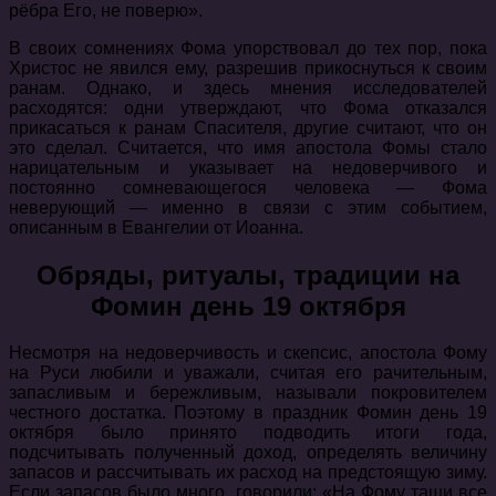
рёбра Его, не поверю».
В своих сомнениях Фома упорствовал до тех пор, пока
Христос не явился ему, разрешив прикоснуться к своим
ранам. Однако, и здесь мнения исследователей
расходятся: одни утверждают, что Фома отказался
прикасаться к ранам Спасителя, другие считают, что он
это сделал. Считается, что имя апостола Фомы стало
нарицательным и указывает на недоверчивого и
постоянно сомневающегося человека — Фома
неверующий — именно в связи с этим событием,
описанным в Евангелии от Иоанна.
Обряды, ритуалы, традиции на
Фомин день 19 октября
Несмотря на недоверчивость и скепсис, апостола Фому
на Руси любили и уважали, считая его рачительным,
запасливым и бережливым, называли покровителем
честного достатка. Поэтому в праздник Фомин день 19
октября было принято подводить итоги года,
подсчитывать полученный доход, определять величину
запасов и рассчитывать их расход на предстоящую зиму.
Если запасов было много, говорили: «На Фому тащи все