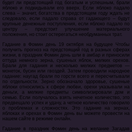
будет ли предстоящий год богатым и успешным, брали
яблоко и подкидывали его вверх. Если яблоко падало
слева – значит, богатства в предстоящем году ждать не
следовало, если падало справа от гадающего – будут
крупные денежные поступления, если яблоко падало по
центру – предстоит улучшение материального
положения, но стоит остерегаться необдуманных трат.
Гадание в Фомин день 19 октября на будущее Чтобы
получить прогноз на предстоящий год в разных сферах
жизни, в праздник Фомин день шли в амбар и приносили
оттуда немного зерна, сушеных яблок, мелких орехов.
Брали для гадания и несколько мелких предметов —
монеток, бусин или гвоздей. Затем проводили народное
гадание: наугад брали по горсти всего и пересчитывали
по отдельности. Зерно обозначало здоровье, сушеные
яблоки относились к сфере любви, орехи указывали на
деньги, а мелкие предметы символизировали дом и
семью. Если получалось взять нечетное количество, это
предвещало успех и удачу, а четное количество говорило
о проблемах и сложностях. Это гадание на зернах,
яблоках и орехах в Фомин день вы можете провести на
нашем сайте в режиме онлайн.
Гадание в праздник Фомин день на желание Загадав