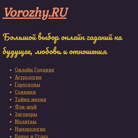
Skip
Vorozhy.RU
to
content
Большой выбор онлайн гаданий на
будущее, любовь и отношения
Онлайн Гадания
Астрология
Гороскопы
Сонники
Тайна имени
Фэн-шуй
Заговоры
Молитвы
Нумерология
Порча и Сглаз