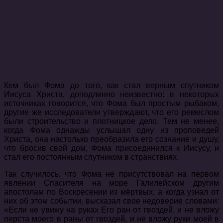
Кем был Фома до того, как стал верным спутником
Иисуса Христа, доподлинно неизвестно: в некоторых
источниках говорится, что Фома был простым рыбаком,
другие же исследователи утверждают, что его ремеслом
были строительство и плотницкое дело. Тем не менее,
когда Фома однажды услышал одну из проповедей
Христа, она настолько преобразила его сознание и душу,
что бросив свой дом, Фома присоединился к Иисусу, и
стал его постоянным спутником в странствиях.
Так случилось, что Фома не присутствовал на первом
явлении Спасителя на море Галилейском другим
апостолам по Воскресении из мёртвых, а когда узнал от
них об этом событии, высказал свое недоверие словами:
«Если не увижу на руках Его ран от гвоздей, и не вложу
перста моего в раны от гвоздей, и не вложу руки моей в