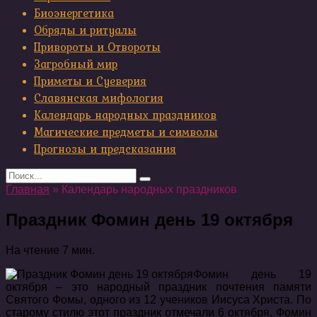
Биоэнергетика
Обряды и ритуалы
Привороты и Отвороты
Загробный мир
Приметы и Суеверия
Славянская мифология
Календарь народных праздников
Магические предметы и символы
Прогнозы и предсказания
Search
for:
Главная
»
Календарь народных праздников
Праздник Фомин день 19 октября
На чтение
7 мин.
Фомин день 19
октября – это народный праздник почтения памяти
Святого Фомы, одного из 12 учеников Иисуса Христа. По
старому стилю этот праздник отмечали 6 октября. Фомин