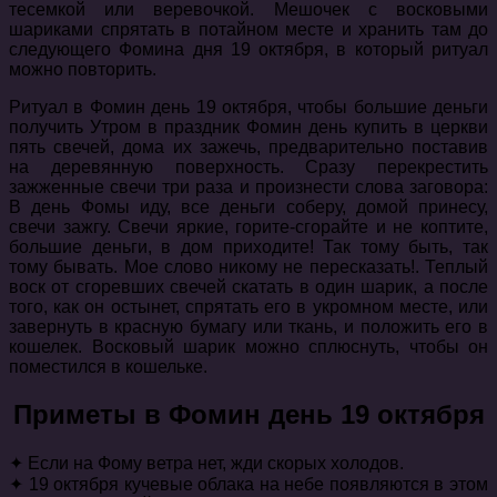
тесемкой или веревочкой. Мешочек с восковыми
шариками спрятать в потайном месте и хранить там до
следующего Фомина дня 19 октября, в который ритуал
можно повторить.
Ритуал в Фомин день 19 октября, чтобы большие деньги
получить Утром в праздник Фомин день купить в церкви
пять свечей, дома их зажечь, предварительно поставив
на деревянную поверхность. Сразу перекрестить
зажженные свечи три раза и произнести слова заговора:
В день Фомы иду, все деньги соберу, домой принесу,
свечи зажгу. Свечи яркие, горите-сгорайте и не коптите,
большие деньги, в дом приходите! Так тому быть, так
тому бывать. Мое слово никому не пересказать!. Теплый
воск от сгоревших свечей скатать в один шарик, а после
того, как он остынет, спрятать его в укромном месте, или
завернуть в красную бумагу или ткань, и положить его в
кошелек. Восковый шарик можно сплюснуть, чтобы он
поместился в кошельке.
Приметы в Фомин день 19 октября
✦ Если на Фому ветра нет, жди скорых холодов.
✦ 19 октября кучевые облака на небе появляются в этом