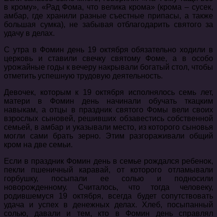
в крому», «Рад Фома, что велика крома» (крома – сусек,
амбар, где хранили разные съестные припасы, а также
большая сумка), не забывая отблагодарить святого за
удачу в делах.
С утра в Фомин день 19 октября обязательно ходили в
церковь и ставили свечку святому Фоме, а в особо
урожайные годы к вечеру накрывали богатый стол, чтобы
отметить успешную трудовую деятельность.
Девочек, которым к 19 октября исполнялось семь лет,
матери в Фомин день начинали обучать ткацким
навыкам, а отцы в праздник святого Фомы вели своих
взрослых сыновей, решивших обзавестись собственной
семьей, в амбар и указывали место, из которого сыновья
могли сами брать зерно. Этим разгораживали общий
кром на две семьи.
Если в праздник Фомин день в семье рождался ребенок,
пекли пшеничный каравай, от которого отламывали
горбушку, посыпали ее солью и подносили
новорожденному. Считалось, что тогда человеку,
родившемуся 19 октября, всегда будет сопутствовать
удача и успех в денежных делах. Хлеб, посыпанный
солью, давали и тем, кто в Фомин день справлял