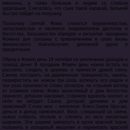
именины, а также больным и людям со слабым
здоровьем. Считалось, что съев такой каравай, больной
быстро пойдет на поправку.
Поскольку святой Фома славится бережливостью,
запасливостью и является покровителем достатка и
богатства, большинство обрядов и ритуалов праздника
Фомина дня связаны с привлечением в свою жизнь
финансового благополучия, денежной удачи и
процветания.
Обряд в Фомин день 19 октября на увеличение доходов и
приход денег В праздник Фомин день нужно встать на
рассвете, сходить в церковь и принести домой свечу.
Свечку поставить на деревянную поверхность, зажечь,
перекрестить ее ножом три раза, воткнуть его рядом и
три раза произнести слова заговора, не отрывая взгляд
от пламени свечи: Фома запасливый в дом богатство
принесет, детишек накормит, стариков вдоволь напоит, и
себя не забудет. Свеча, догорай, денежки в дом
привлекай! Слово мое – железное, Ключ-Замок бросаю,
деньги и доход привлекаю!. Воск, стекающий со свечи,
нужно собрать теплым и слепить из него несколько
шариков. Эти шарики завернуть в кусок красной ткани,
положить в холщовый мешочек и перевязать красной