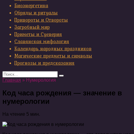
Биоэнергетика
Обряды и ритуалы
Привороты и Отвороты
Загробный мир
Приметы и Суеверия
Славянская мифология
Календарь народных праздников
Магические предметы и символы
Прогнозы и предсказания
Search
for:
Главная
»
Нумерология
Код часа рождения — значение в
нумерологии
На чтение
5 мин.