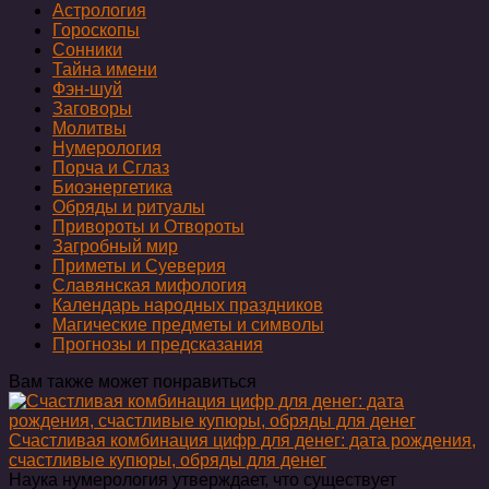
Астрология
Гороскопы
Сонники
Тайна имени
Фэн-шуй
Заговоры
Молитвы
Нумерология
Порча и Сглаз
Биоэнергетика
Обряды и ритуалы
Привороты и Отвороты
Загробный мир
Приметы и Суеверия
Славянская мифология
Календарь народных праздников
Магические предметы и символы
Прогнозы и предсказания
Вам также может понравиться
Счастливая комбинация цифр для денег: дата рождения,
счастливые купюры, обряды для денег
Наука нумерология утверждает, что существует