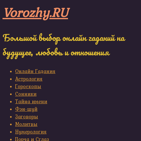
Skip
Vorozhy.RU
to
content
Большой выбор онлайн гаданий на
будущее, любовь и отношения
Онлайн Гадания
Астрология
Гороскопы
Сонники
Тайна имени
Фэн-шуй
Заговоры
Молитвы
Нумерология
Порча и Сглаз