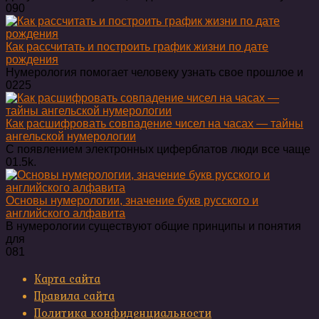
0
90
Как рассчитать и построить график жизни по дате
рождения
Нумерология помогает человеку узнать свое прошлое и
0
225
Как расшифровать совпадение чисел на часах — тайны
ангельской нумерологии
С появлением электронных циферблатов люди все чаще
0
1.5k.
Основы нумерологии, значение букв русского и
английского алфавита
В нумерологии существуют общие принципы и понятия
для
0
81
Карта сайта
Правила сайта
Политика конфиденциальности