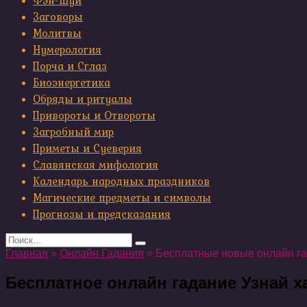
Фэн-шуй
Заговоры
Молитвы
Нумерология
Порча и Сглаз
Биоэнергетика
Обряды и ритуалы
Привороты и Отвороты
Загробный мир
Приметы и Суеверия
Славянская мифология
Календарь народных праздников
Магические предметы и символы
Прогнозы и предсказания
Search
for:
Главная
»
Онлайн Гадания
»
Бесплатные новые онлайн г
Бесплатное онлайн гадание Узнай х