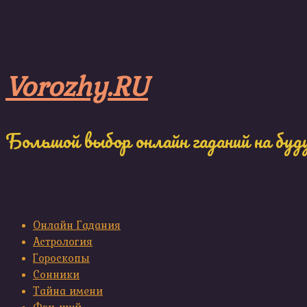
Skip
to
content
Vorozhy.RU
Большой выбор онлайн гаданий на буд
Онлайн Гадания
Астрология
Гороскопы
Сонники
Тайна имени