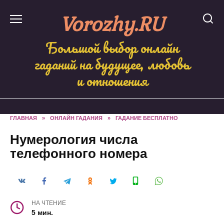
Skip
Vorozhy.RU
to
content
Большой выбор онлайн
гаданий на будущее, любовь
и отношения
ГЛАВНАЯ
»
ОНЛАЙН ГАДАНИЯ
»
ГАДАНИЕ БЕСПЛАТНО
Нумерология числа
телефонного номера
НА ЧТЕНИЕ
5 мин.