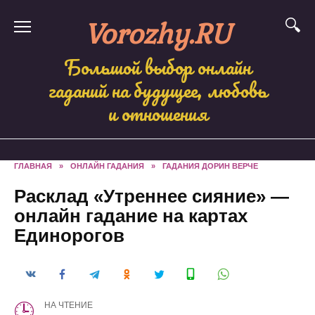
Skip
Vorozhy.RU
to
content
Большой выбор онлайн
гаданий на будущее, любовь
и отношения
ГЛАВНАЯ
»
ОНЛАЙН ГАДАНИЯ
»
ГАДАНИЯ ДОРИН ВЕРЧЕ
Расклад «Утреннее сияние» —
онлайн гадание на картах
Единорогов
НА ЧТЕНИЕ