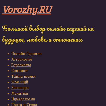
Skip
Vorozhy.RU
to
content
Большой выбор онлайн гаданий на
будущее, любовь и отношения
Онлайн Гадания
Астрология
Гороскопы
Сонники
Тайна имени
Фэн-шуй
Заговоры
Молитвы
Нумерология
Порча и Сглаз