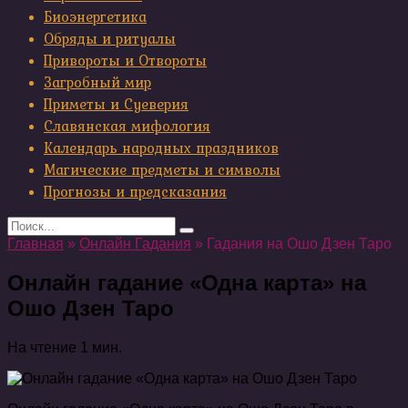
Биоэнергетика
Обряды и ритуалы
Привороты и Отвороты
Загробный мир
Приметы и Суеверия
Славянская мифология
Календарь народных праздников
Магические предметы и символы
Прогнозы и предсказания
Search
for:
Главная
»
Онлайн Гадания
»
Гадания на Ошо Дзен Таро
Онлайн гадание «Одна карта» на
Ошо Дзен Таро
На чтение
1 мин.