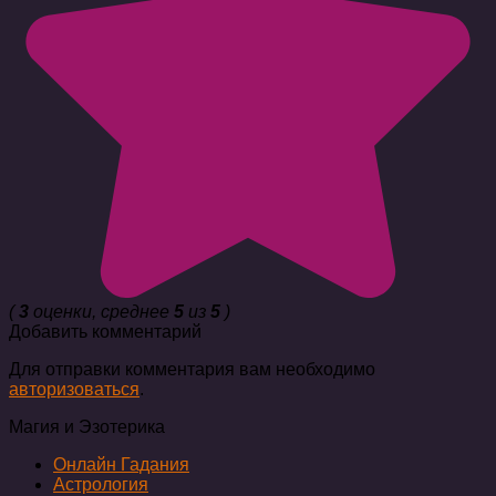
(
3
оценки, среднее
5
из
5
)
Добавить комментарий
Для отправки комментария вам необходимо
авторизоваться
.
Магия и Эзотерика
Онлайн Гадания
Астрология