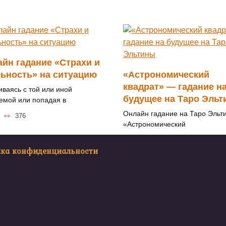
йн гадание «Страхи и
ьность» на ситуацию
«Астрономический
квадрат» — гадание н
иваясь с той или иной
будущее на Таро Эль
емой или попадая в
Онлайн гадание на Таро Эльт
376
«Астрономический
0
456
ика конфиденциальности