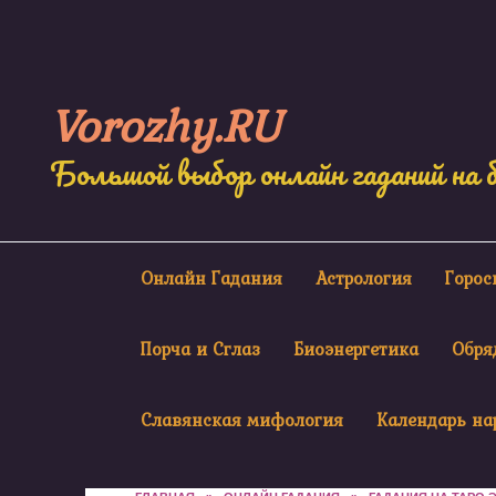
Skip
to
content
Vorozhy.RU
Большой выбор онлайн гаданий на 
Онлайн Гадания
Астрология
Горо
Порча и Сглаз
Биоэнергетика
Обря
Славянская мифология
Календарь на