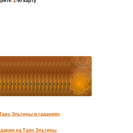
рите
-ю карту
Таро Эльтины в гаданиях
адания на Таро Эльтины