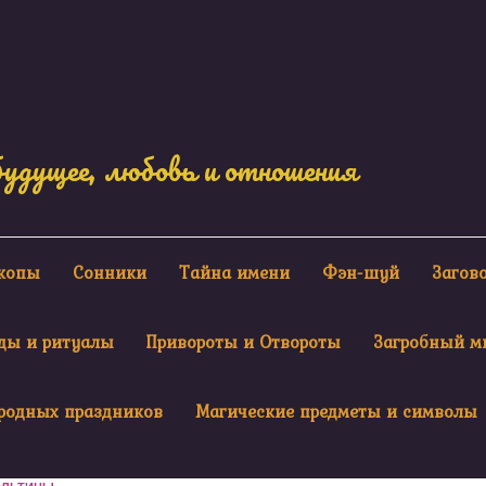
будущее, любовь и отношения
скопы
Сонники
Тайна имени
Фэн-шуй
Загов
ды и ритуалы
Привороты и Отвороты
Загробный м
родных праздников
Магические предметы и символы