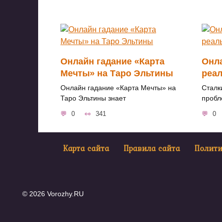
Онлайн гадание «Карта
Онла
Мечты» на Таро Эльтины
реал
Онлайн гадание «Карта Мечты» на
Сталк
Таро Эльтины знает
пробл
0
341
0
Карта сайта
Правила сайта
Полит
© 2026 Vorozhy.RU