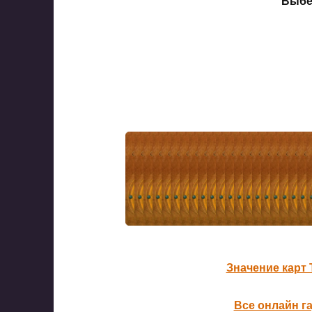
Выбе
Значение карт 
Все онлайн г