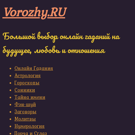
Skip
Vorozhy.RU
to
content
Большой выбор онлайн гаданий на
будущее, любовь и отношения
Онлайн Гадания
Астрология
Гороскопы
Сонники
Тайна имени
Фэн-шуй
Заговоры
Молитвы
Нумерология
Порча и Сглаз