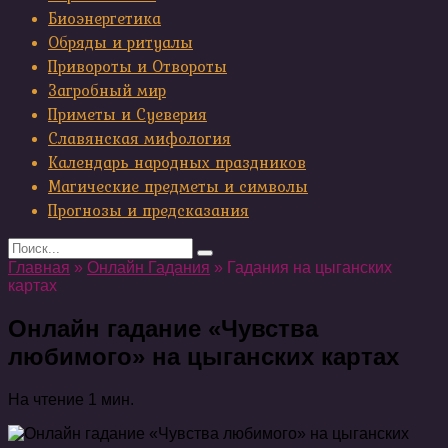
Биоэнергетика
Обряды и ритуалы
Привороты и Отвороты
Загробный мир
Приметы и Суеверия
Славянская мифология
Календарь народных праздников
Магические предметы и символы
Прогнозы и предсказания
Search
for:
Главная
»
Онлайн Гадания
»
Гадания на цыганских
картах
Онлайн гадание «Чувства
любимого» на цыганских картах
На чтение
1 мин.