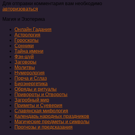
Для отправки комментария вам необходимо
авторизоваться
.
Магия и Эзотерика
Онлайн Гадания
Астрология
Гороскопы
Сонники
Тайна имени
Фэн-шуй
Заговоры
Молитвы
Нумерология
Порча и Сглаз
Биоэнергетика
Обряды и ритуалы
Привороты и Отвороты
Загробный мир
Приметы и Суеверия
Славянская мифология
Календарь народных праздников
Магические предметы и символы
Прогнозы и предсказания