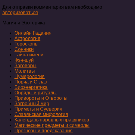
Для отправки комментария вам необходимо
авторизоваться
.
Магия и Эзотерика
Онлайн Гадания
Астрология
Гороскопы
Сонники
Тайна имени
Фэн-шуй
Заговоры
Молитвы
Нумерология
Порча и Сглаз
Биоэнергетика
Обряды и ритуалы
Привороты и Отвороты
Загробный мир
Приметы и Суеверия
Славянская мифология
Календарь народных праздников
Магические предметы и символы
Прогнозы и предсказания