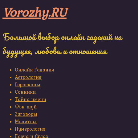
Skip
Vorozhy.RU
to
content
Большой выбор онлайн гаданий на
будущее, любовь и отношения
Онлайн Гадания
Астрология
Гороскопы
Сонники
Тайна имени
Фэн-шуй
Заговоры
Молитвы
Нумерология
Порча и Сглаз