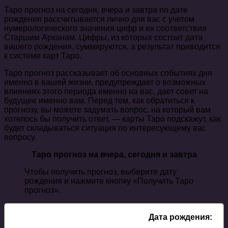
Таро прогноз на сегодня, вчера и завтра по дате
рождения рассчитывается лично для вас с учетом
нумерологического значения цифр и их соответствия
Старшим Арканам. Цифры, из которых состоит дата
вашего рождения, суммируются, а результат приводится
к системе карт Таро.
Таро прогноз рассказывает об основных событиях дня
именно в вашей жизни, предупреждает о возможных
влияниях этого периода именно на вас, дает совет на
будущее именно вам. Перед тем, как обратиться к
прогнозу, вы можете задумать вопрос, на который вам
хотелось бы получить ответ, — карты Таро подскажут, как
будет складываться ситуация по интересующему вас
вопросу.
Таро прогноз на вчера, сегодня и завтра
Чтобы получить прогноз, выберите дату
рождения и нажмите кнопку «Получить Таро
прогноз».
Дата рождения: