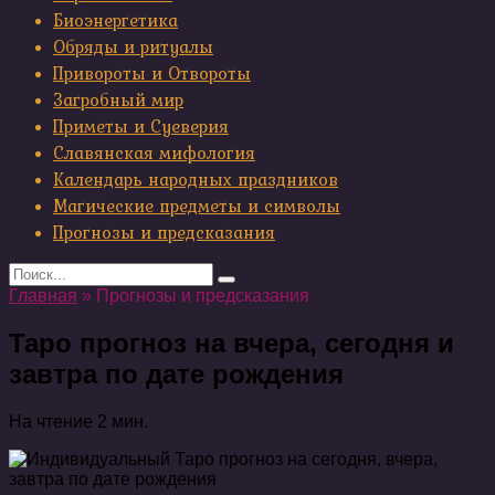
Биоэнергетика
Обряды и ритуалы
Привороты и Отвороты
Загробный мир
Приметы и Суеверия
Славянская мифология
Календарь народных праздников
Магические предметы и символы
Прогнозы и предсказания
Search
for:
Главная
»
Прогнозы и предсказания
Таро прогноз на вчера, сегодня и
завтра по дате рождения
На чтение
2 мин.