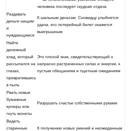
человека последует скудная отдача
Раздавать
К шальным деньгам. Сновидцу улыбнется
деньги нищим
удача, его лотерейный билет окажется
и
выигрышным
нуждающимся
Найти
денежный
клад, который
Это плохой знак, свидетельствующий о
рассыпался на
напрасно растраченных силах и энергии, к
глазах,
пустым обещаниям и тщетным ожиданиям
превратившись
в пыль
Рвать новые
бумажные
Разрушать счастье собственными руками
купюры или
гнуть монеты
Видеть
старинные
К получению новых умений и неожиданным