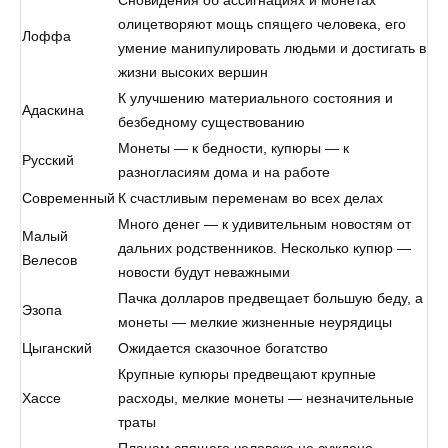
олицетворяют мощь спящего человека, его
Лоффа
умение манипулировать людьми и достигать в
жизни высоких вершин
К улучшению материального состояния и
Адаскина
безбедному существованию
Монеты — к бедности, купюры — к
Русский
разногласиям дома и на работе
Современный
К счастливым переменам во всех делах
Много денег — к удивительным новостям от
Малый
дальних родственников. Несколько купюр —
Велесов
новости будут неважными
Пачка долларов предвещает большую беду, а
Эзопа
монеты — мелкие жизненные неурядицы
Цыганский
Ожидается сказочное богатство
Крупные купюры предвещают крупные
Хассе
расходы, мелкие монеты — незначительные
траты
Планам спящего человека не суждено