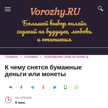
Skip
Vorozhy.RU
to
content
Большой выбор онлайн
гаданий на будущее, любовь
и отношения
ГЛАВНАЯ
»
СОННИКИ
»
ТОЛКОВАНИЕ СНОВ НА БУКВУ Д
К чему снятся бумажные
деньги или монеты
НА ЧТЕНИЕ
6 мин.