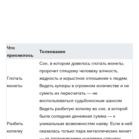
Что
Толкование
приснилось
Сон, в котором довелось глотать монеты,
пророчит спящему человеку алчность,
Глотать
жадность и корыстное отношение к людям.
монеты
Видеть купюры в огромном количестве и не
суметь их пересчитать — не
воспользоваться судьбоносным шансом
Видеть разбитую копилку во сне, в которой
была солидная денежная сумма — к
Разбить
уникальным возможностям наяву. Если в ней
копилку
оказалась только пара металлических монет
— за титаническими усилиями спящего