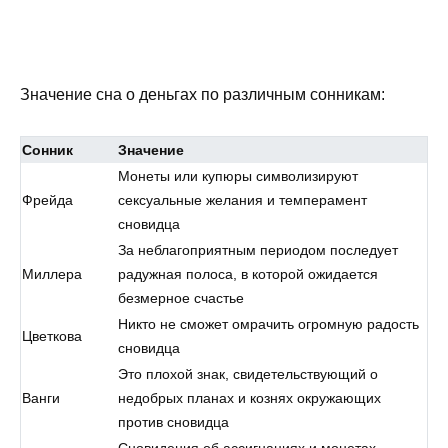
Значение сна о деньгах по различным сонникам:
Сонник
Значение
Монеты или купюры символизируют
Фрейда
сексуальные желания и темперамент
сновидца
За неблагоприятным периодом последует
Миллера
радужная полоса, в которой ожидается
безмерное счастье
Никто не сможет омрачить огромную радость
Цветкова
сновидца
Это плохой знак, свидетельствующий о
Ванги
недобрых планах и кознях окружающих
против сновидца
Сновидения об ассигнациях и монетах