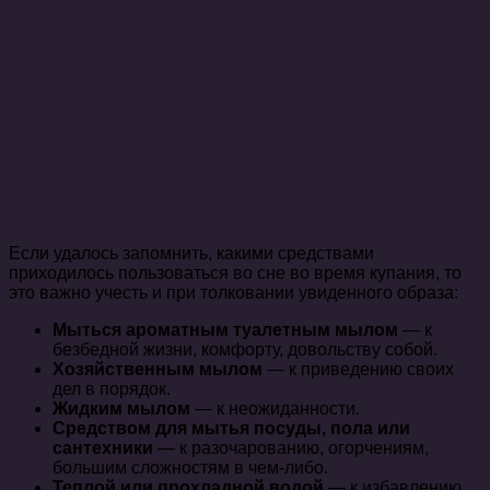
Если удалось запомнить, какими средствами
приходилось пользоваться во сне во время купания, то
это важно учесть и при толковании увиденного образа:
Мыться ароматным туалетным мылом
— к
безбедной жизни, комфорту, довольству собой.
Хозяйственным мылом
— к приведению своих
дел в порядок.
Жидким мылом
— к неожиданности.
Средством для мытья посуды, пола или
сантехники
— к разочарованию, огорчениям,
большим сложностям в чем-либо.
Теплой или прохладной водой
— к избавлению