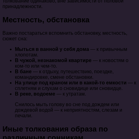
толкование одинаково, вне зависимости от половой
принадлежности.
Местность, обстановка
Важно постараться вспомнить обстановку, местность,
сюжет сна:
Мыться в ванной у себя дома
— к привычным
хлопотам.
В чужой, незнакомой квартире
— к новостям о
ком-то или чем-то.
В бане
— к отдыху, путешествию, поездке,
командировке, смене обстановки.
На улице под краном или в какой-то емкости
— к
сплетням и слухам о сновидице или сновидце.
В реке, водоеме
— к утратам.
Снилось мыть голову во сне под дождем или
дождевой водой — к неприятностям, слезам и
печали.
Иные толкования образа по
различным сонникам