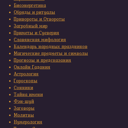
Биоэнергетика
Обряды и ритуалы
Привороты и Отвороты
Загробный мир
Приметы и Суеверия
Славянская мифология
Календарь народных праздников
Магические предметы и символы
Прогнозы и предсказания
Онлайн Гадания
Астрология
Гороскопы
Сонники
Тайна имени
Фэн-шуй
Заговоры
Молитвы
Нумерология