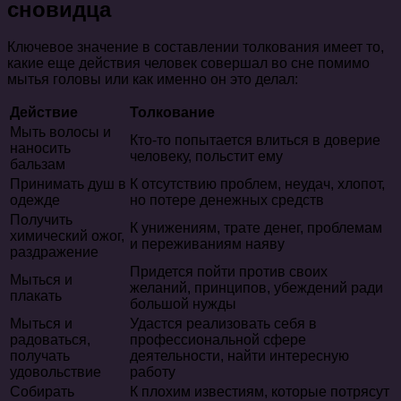
сновидца
Ключевое значение в составлении толкования имеет то,
какие еще действия человек совершал во сне помимо
мытья головы или как именно он это делал:
Действие
Толкование
Мыть волосы и
Кто-то попытается влиться в доверие
наносить
человеку, польстит ему
бальзам
Принимать душ в
К отсутствию проблем, неудач, хлопот,
одежде
но потере денежных средств
Получить
К унижениям, трате денег, проблемам
химический ожог,
и переживаниям наяву
раздражение
Придется пойти против своих
Мыться и
желаний, принципов, убеждений ради
плакать
большой нужды
Мыться и
Удастся реализовать себя в
радоваться,
профессиональной сфере
получать
деятельности, найти интересную
удовольствие
работу
Собирать
К плохим известиям, которые потрясут