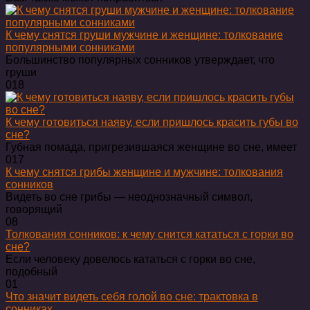
К чему снятся груши мужчине и женщине: толкование
популярными сонниками
Большинство популярных сонников утверждает, что
груши
0
18
К чему готовиться наяву, если пришлось красить губы во
сне?
Губная помада, пригрезившаяся женщине во сне, имеет
0
17
К чему снятся грибы женщине и мужчине: толкования
сонников
Видеть во сне грибы — неоднозначный символ,
говорящий
0
8
Толкования сонников: к чему снится кататься с горки во
сне?
Если человеку довелось кататься с горки во сне,
подобный
0
1
Что значит видеть себя голой во сне: трактовка в
сонниках