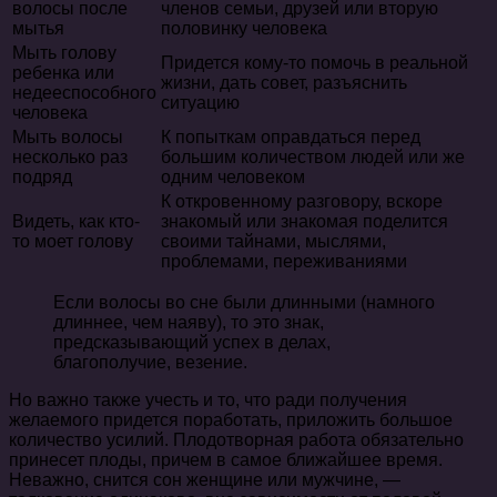
волосы после
членов семьи, друзей или вторую
мытья
половинку человека
Мыть голову
Придется кому-то помочь в реальной
ребенка или
жизни, дать совет, разъяснить
недееспособного
ситуацию
человека
Мыть волосы
К попыткам оправдаться перед
несколько раз
большим количеством людей или же
подряд
одним человеком
К откровенному разговору, вскоре
Видеть, как кто-
знакомый или знакомая поделится
то моет голову
своими тайнами, мыслями,
проблемами, переживаниями
Если волосы во сне были длинными (намного
длиннее, чем наяву), то это знак,
предсказывающий успех в делах,
благополучие, везение.
Но важно также учесть и то, что ради получения
желаемого придется поработать, приложить большое
количество усилий. Плодотворная работа обязательно
принесет плоды, причем в самое ближайшее время.
Неважно, снится сон женщине или мужчине, —