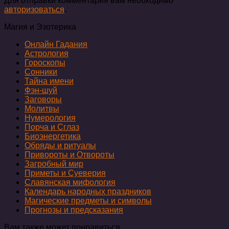
Для отправки комментария вам необходимо
авторизоваться
.
Магия и Эзотерика
Онлайн Гадания
Астрология
Гороскопы
Сонники
Тайна имени
Фэн-шуй
Заговоры
Молитвы
Нумерология
Порча и Сглаз
Биоэнергетика
Обряды и ритуалы
Привороты и Отвороты
Загробный мир
Приметы и Суеверия
Славянская мифология
Календарь народных праздников
Магические предметы и символы
Прогнозы и предсказания
Вам также может понравиться