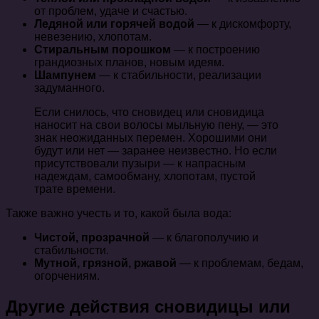
от проблем, удаче и счастью.
Ледяной или горячей водой
— к дискомфорту,
невезению, хлопотам.
Стиральным порошком
— к построению
грандиозных планов, новым идеям.
Шампунем
— к стабильности, реализации
задуманного.
Если снилось, что сновидец или сновидица
наносит на свои волосы мыльную пену, — это
знак неожиданных перемен. Хорошими они
будут или нет — заранее неизвестно. Но если
присутствовали пузыри — к напрасным
надеждам, самообману, хлопотам, пустой
трате времени.
Также важно учесть и то, какой была вода:
Чистой, прозрачной
— к благополучию и
стабильности.
Мутной, грязной, ржавой
— к проблемам, бедам,
огорчениям.
Другие действия сновидицы или