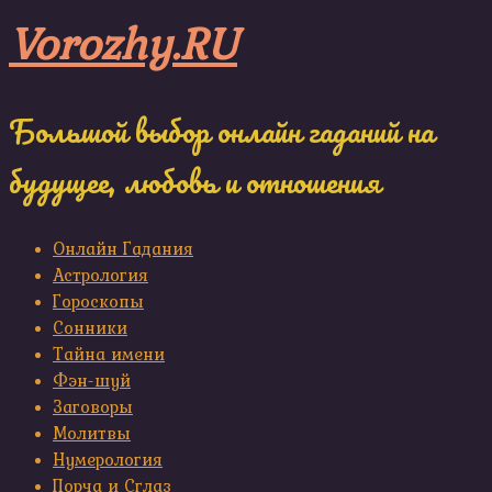
Skip
Vorozhy.RU
to
content
Большой выбор онлайн гаданий на
будущее, любовь и отношения
Онлайн Гадания
Астрология
Гороскопы
Сонники
Тайна имени
Фэн-шуй
Заговоры
Молитвы
Нумерология
Порча и Сглаз