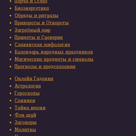
Порча и Сглаз
Биоэнергетика
Обряды и ритуалы
Привороты и Отвороты
Загробный мир
Приметы и Суеверия
Славянская мифология
Календарь народных праздников
Магические предметы и символы
Прогнозы и предсказания
Онлайн Гадания
Астрология
Гороскопы
Сонники
Тайна имени
Фэн-шуй
Заговоры
Молитвы