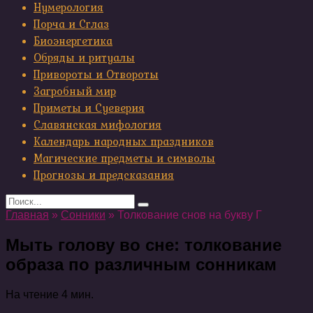
Нумерология
Порча и Сглаз
Биоэнергетика
Обряды и ритуалы
Привороты и Отвороты
Загробный мир
Приметы и Суеверия
Славянская мифология
Календарь народных праздников
Магические предметы и символы
Прогнозы и предсказания
Search
for:
Главная
»
Сонники
»
Толкование снов на букву Г
Мыть голову во сне: толкование
образа по различным сонникам
На чтение
4 мин.