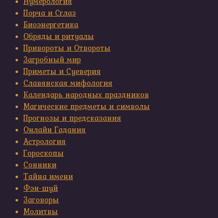
Нумерология
Порча и Сглаз
Биоэнергетика
Обряды и ритуалы
Привороты и Отвороты
Загробный мир
Приметы и Суеверия
Славянская мифология
Календарь народных праздников
Магические предметы и символы
Прогнозы и предсказания
Онлайн Гадания
Астрология
Гороскопы
Сонники
Тайна имени
Фэн-шуй
Заговоры
Молитвы