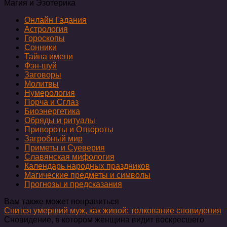
Магия и Эзотерика
Онлайн Гадания
Астрология
Гороскопы
Сонники
Тайна имени
Фэн-шуй
Заговоры
Молитвы
Нумерология
Порча и Сглаз
Биоэнергетика
Обряды и ритуалы
Привороты и Отвороты
Загробный мир
Приметы и Суеверия
Славянская мифология
Календарь народных праздников
Магические предметы и символы
Прогнозы и предсказания
Вам также может понравиться
Снится умерший муж, как живой: толкование сновидения
Сновидение, в котором женщина видит воскресшего