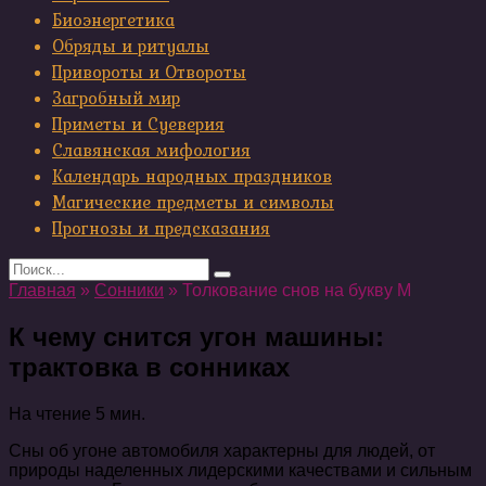
Биоэнергетика
Обряды и ритуалы
Привороты и Отвороты
Загробный мир
Приметы и Суеверия
Славянская мифология
Календарь народных праздников
Магические предметы и символы
Прогнозы и предсказания
Search
for:
Главная
»
Сонники
»
Толкование снов на букву М
К чему снится угон машины:
трактовка в сонниках
На чтение
5 мин.
Сны об угоне автомобиля характерны для людей, от
природы наделенных лидерскими качествами и сильным