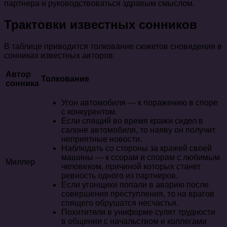
партнера и руководствоваться здравым смыслом.
Трактовки известных сонников
В таблице приводится толкование сюжетов сновидения в
сонниках известных авторов:
Автор
Толкование
сонника
Угон автомобиля — к поражению в споре
с конкурентом.
Если спящий во время кражи сидел в
салоне автомобиля, то наяву он получит
неприятные новости.
Наблюдать со стороны за кражей своей
машины — к ссорам и спорам с любимым
Миллер
человеком, причиной которых станет
ревность одного из партнеров.
Если угонщики попали в аварию после
совершения преступления, то на врагов
спящего обрушатся несчастья.
Похитители в униформе сулят трудности
в общении с начальством и коллегами