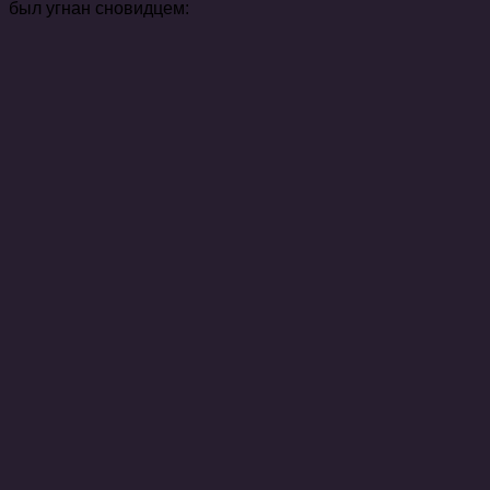
был угнан сновидцем: