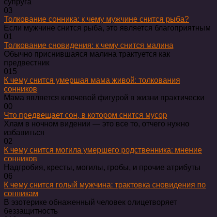
супруга
0
3
Толкование сонника: к чему мужчине снится рыба?
Если мужчине снится рыба, это является благоприятным
0
1
Толкование сновидения: к чему снится малина
Обычно приснившаяся малина трактуется как
предвестник
0
15
К чему снится умершая мама живой: толкования
сонников
Мама является ключевой фигурой в жизни практически
0
0
Что предвещает сон, в котором снится мусор
Хлам в ночном видении — это все то, отчего нужно
избавиться
0
2
К чему снится могила умершего родственника: мнение
сонников
Надгробия, кресты, могилы, гробы, и прочие атрибуты
0
6
К чему снится голый мужчина: трактовка сновидения по
сонникам
В эзотерике обнаженный человек олицетворяет
беззащитность