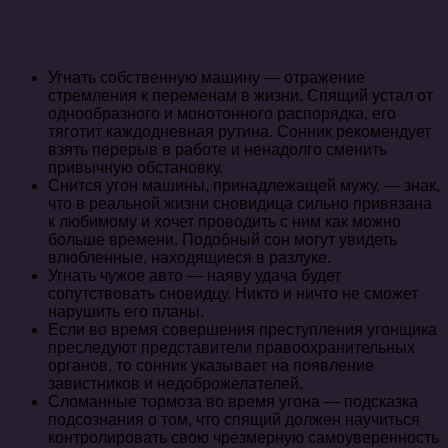
Угнать собственную машину — отражение
стремления к переменам в жизни. Спящий устал от
однообразного и монотонного распорядка, его
тяготит каждодневная рутина. Сонник рекомендует
взять перерыв в работе и ненадолго сменить
привычную обстановку.
Снится угон машины, принадлежащей мужу, — знак,
что в реальной жизни сновидица сильно привязана
к любимому и хочет проводить с ним как можно
больше времени. Подобный сон могут увидеть
влюбленные, находящиеся в разлуке.
Угнать чужое авто — наяву удача будет
сопутствовать сновидцу. Никто и ничто не сможет
нарушить его планы.
Если во время совершения преступления угонщика
преследуют представители правоохранительных
органов, то сонник указывает на появление
завистников и недоброжелателей.
Сломанные тормоза во время угона — подсказка
подсознания о том, что спящий должен научиться
контролировать свою чрезмерную самоуверенность