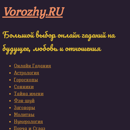
Skip
Vorozhy.RU
to
content
Большой выбор онлайн гаданий на
будущее, любовь и отношения
Онлайн Гадания
Астрология
Гороскопы
Сонники
Тайна имени
Фэн-шуй
Заговоры
Молитвы
Нумерология
Порча и Сглаз