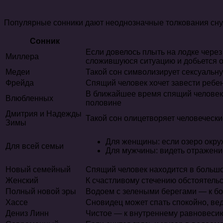
Популярные сонники дают неоднозначные толкования сну, 
Сонник
Если довелось плыть на лодке чере
Миллера
сложившуюся ситуацию и добьется 
Медеи
Такой сон символизирует сексуальн
Фрейда
Спящий человек хочет завести ребе
В ближайшее время спящий человек 
Влюбленных
половине
Дмитрия и Надежды
Такой сон олицетворяет человеческ
Зимы
Для женщины: если озеро окру
Для всей семьи
Для мужчины: видеть отражение
Новый семейный
Спящий человек находится в больш
Женский
К счастливому стечению обстоятель
Полный новой эры
Водоем с зелеными берегами — к бо
Хассе
Сновидец может спать спокойно, вед
Дениз Линн
Чистое — к внутреннему равновесию