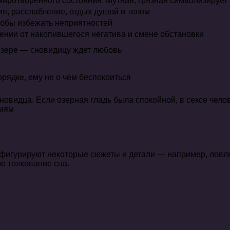
миротворенного состояния. Мутная, грязная символизируе
я, расслабление, отдых душой и телом
тобы избежать неприятностей
ении от накопившегося негатива и смене обстановки
озере — сновидицу ждет любовь
рядке, ему не о чем беспокоиться
новидца. Если озерная гладь была спокойной, в сексе челов
ниям
 фигурируют некоторые сюжеты и детали — например, ловл
ое толкование сна.