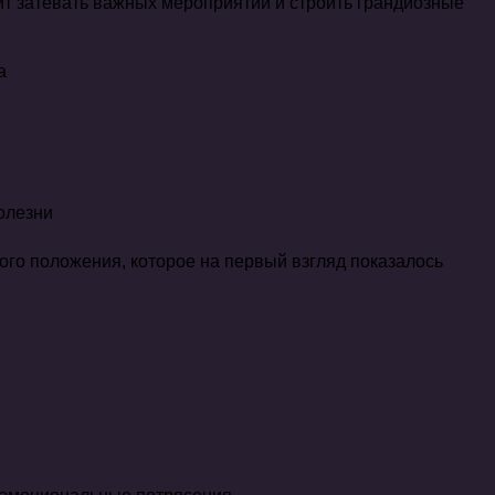
оит затевать важных мероприятий и строить грандиозные
а
олезни
го положения, которое на первый взгляд показалось