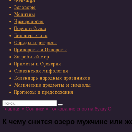
Фэн-шуй
Заговоры
Молитвы
Нумерология
Порча и Сглаз
Биоэнергетика
Обряды и ритуалы
Привороты и Отвороты
Загробный мир
Приметы и Суеверия
Славянская мифология
Календарь народных праздников
Магические предметы и символы
Прогнозы и предсказания
Search
for:
Главная
»
Сонники
»
Толкование снов на букву О
К чему снится озеро мужчине или ж