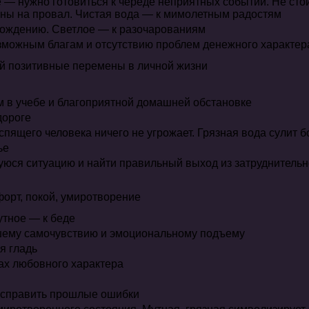
е — нужно готовиться к череде неприятных событий. Не ст
чены на провал. Чистая вода — к мимолетным радостям
ождению. Светлое — к разочарованиям
зможным благам и отсутствию проблем денежного характер
 позитивные перемены в личной жизни
м в учебе и благоприятной домашней обстановке
дороге
пящего человека ничего не угрожает. Грязная вода сулит б
ье
юся ситуацию и найти правильный выход из затруднительно
орт, покой, умиротворение
утное — к беде
ошему самочувствию и эмоциональному подъему
я гладь
ах любовного характера
исправить прошлые ошибки