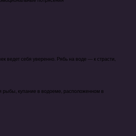
т эмоциональные потрясения
ек ведет себя уверенно. Рябь на воде — к страсти,
я рыбы, купание в водоеме, расположенном в