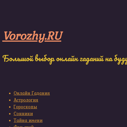
Skip
to
content
Vorozhy.RU
Большой выбор онлайн гаданий на буд
Онлайн Гадания
Астрология
Гороскопы
Сонники
Тайна имени