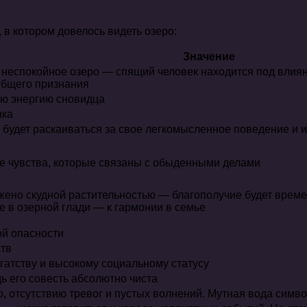
в котором довелось видеть озеро:
Значение
з неспокойное озеро — спящий человек находится под влия
общего признания
ую энергию сновидца
нка
будет раскаиваться за свое легкомысленное поведение и 
ие чувства, которые связаны с обыденными делами
жено скудной растительностью — благополучие будет врем
 в озерной глади — к гармонии в семье
ой опасности
ств
гатству и высокому социальному статусу
ь его совесть абсолютно чиста
, отсутствию тревог и пустых волнений. Мутная вода симв