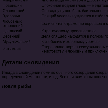
Американский
Чистая вода — символ мудрости и у
Новейший
Спокойная водная гладь — медитаци
Славянский
Сновидцу нужно быть бдительнее, ч
Здоровья
Спящий человек нуждается в избавл
Любовных
Если снится отражение деревьев в 
отношений
Цыганский
К трагическому происшествию
Весенний
Дела спящего находятся в полном по
Мусульманский
К изобилию и хорошему урожаю
Озеро олицетворяет сексуальность с
Интимный
неистовству и любовным приключе
Детали сновидения
Иногда в сновидении помимо обычного созерцания озера
определенной местности, и т. д. Все они влияют на конечн
Ловля рыбы