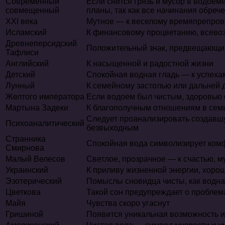
Современный
Если снится грязь и мусор в водоем
совмещенный
планы, так как все начинания обре
XXI века
Мутное — к веселому времяпрепров
Исламский
К финансовому процветанию, всево
Древнеперсидский
Положительный знак, предвещающий
Тафлиси
Английский
К насыщенной и радостной жизни
Детский
Спокойная водная гладь — к успеха
Лунный
К семейному застолью или дальней 
Желтого императора
Если водоем был чистым, здоровью с
Мартына Задеки
К благополучным отношениям в сем
Следует проанализировать создавшу
Психоаналитический
безвыходным
Странника
Спокойная вода символизирует комф
Смирнова
Малый Велесов
Светлое, прозрачное — к счастью, м
Украинский
К приливу жизненной энергии, хор
Эзотерический
Помыслы сновидца чисты, как водна
Цветкова
Такой сон предупреждает о проблем
Майя
Чувства скоро угаснут
Гришиной
Появится уникальная возможность 