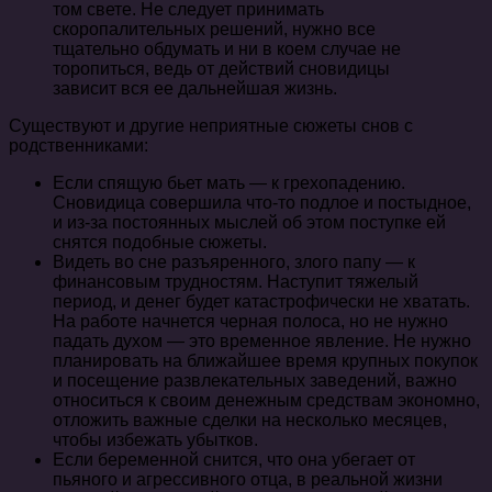
том свете. Не следует принимать
скоропалительных решений, нужно все
тщательно обдумать и ни в коем случае не
торопиться, ведь от действий сновидицы
зависит вся ее дальнейшая жизнь.
Существуют и другие неприятные сюжеты снов с
родственниками:
Если спящую бьет мать — к грехопадению.
Сновидица совершила что-то подлое и постыдное,
и из-за постоянных мыслей об этом поступке ей
снятся подобные сюжеты.
Видеть во сне разъяренного, злого папу — к
финансовым трудностям. Наступит тяжелый
период, и денег будет катастрофически не хватать.
На работе начнется черная полоса, но не нужно
падать духом — это временное явление. Не нужно
планировать на ближайшее время крупных покупок
и посещение развлекательных заведений, важно
относиться к своим денежным средствам экономно,
отложить важные сделки на несколько месяцев,
чтобы избежать убытков.
Если беременной снится, что она убегает от
пьяного и агрессивного отца, в реальной жизни