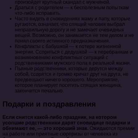
произойдет крупный скандал с мужчиной.
Драться с родителем — к бесполезным попыткам
что-либо исправить.
Часто видеть в сновидениях маму и папу, которые
ругаются, означает, что спящий человек выбрал
неправильную дорогу и не замечает очевидных
вещей. Возможно, он занимается не тем делом и не
понял своего истинного предназначения.
Конфликты с бабушкой — к потере жизненной
энергии. Ссориться с дедушкой — к перебранкам и
возникновению конфликтных ситуаций с
родственниками мужского пола в реальной жизни.
Пьяные родственники, которые дерутся между
собой, ссорятся и громко кричат друг на друга, не
предвещают ничего хорошего. Мероприятие,
которое планирует посетить спящая женщина,
закончится печально.
Подарки и поздравления
Если снится какой-либо праздник, на котором
усопшие родственники дарят сновидице подарки и
обнимают ее, — это хороший знак.
Ожидаются премии
на работе или приятные сюрпризы от человека из