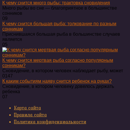
К чему снится много рыбы: трактовка сновидения
Много рыбы во сне — благоприятное в большинстве
сонников
0
9
К чему снится большая рыба: толкование по разным
сонникам
Приснившаяся большая рыба в большинстве случаев
является
0
5
К чему снится мертвая рыба согласно популярным
сонникам?
Сновидение, в котором человек наблюдает рыбу, может
0
147
К каким событиям наяву снится ребенок на руках?
Сновидение, в котором человеку довелось держать
ребенка
0
7
Карта сайта
Правила сайта
Политика конфиденциальности