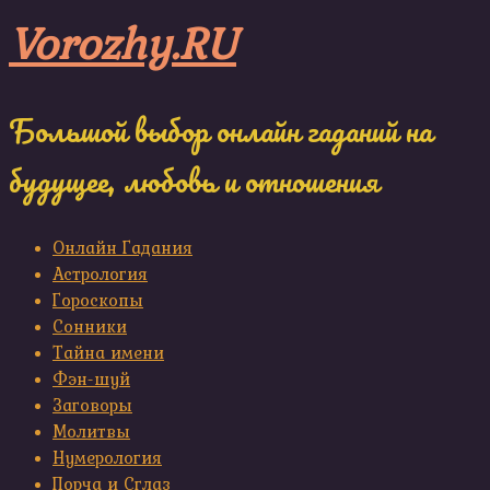
Skip
Vorozhy.RU
to
content
Большой выбор онлайн гаданий на
будущее, любовь и отношения
Онлайн Гадания
Астрология
Гороскопы
Сонники
Тайна имени
Фэн-шуй
Заговоры
Молитвы
Нумерология
Порча и Сглаз