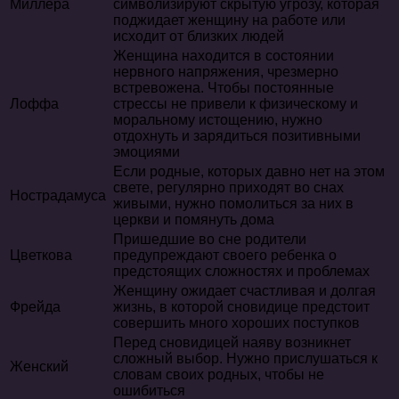
Миллера
символизируют скрытую угрозу, которая
поджидает женщину на работе или
исходит от близких людей
Женщина находится в состоянии
нервного напряжения, чрезмерно
встревожена. Чтобы постоянные
Лоффа
стрессы не привели к физическому и
моральному истощению, нужно
отдохнуть и зарядиться позитивными
эмоциями
Если родные, которых давно нет на этом
свете, регулярно приходят во снах
Нострадамуса
живыми, нужно помолиться за них в
церкви и помянуть дома
Пришедшие во сне родители
Цветкова
предупреждают своего ребенка о
предстоящих сложностях и проблемах
Женщину ожидает счастливая и долгая
Фрейда
жизнь, в которой сновидице предстоит
совершить много хороших поступков
Перед сновидицей наяву возникнет
сложный выбор. Нужно прислушаться к
Женский
словам своих родных, чтобы не
ошибиться