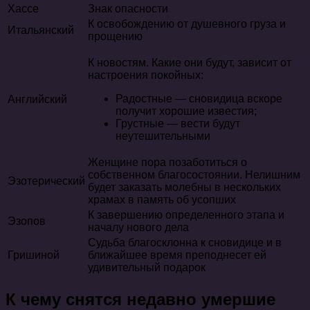
Хассе
Знак опасности
К освобождению от душевного груза и
Итальянский
прощению
К новостям. Какие они будут, зависит от
настроения покойных:
Радостные — сновидица вскоре
Английский
получит хорошие известия;
Грустные — вести будут
неутешительными
Женщине пора позаботиться о
собственном благосостоянии. Нелишним
Эзотерический
будет заказать молебны в нескольких
храмах в память об усопших
К завершению определенного этапа и
Эзопов
началу нового дела
Судьба благосклонна к сновидице и в
Гришиной
ближайшее время преподнесет ей
удивительный подарок
К чему снятся недавно умершие