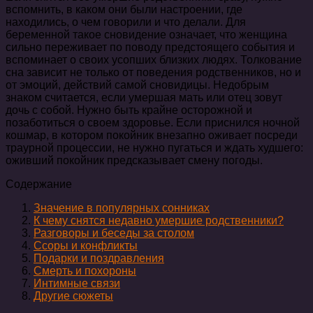
вспомнить, в каком они были настроении, где
находились, о чем говорили и что делали. Для
беременной такое сновидение означает, что женщина
сильно переживает по поводу предстоящего события и
вспоминает о своих усопших близких людях. Толкование
сна зависит не только от поведения родственников, но и
от эмоций, действий самой сновидицы. Недобрым
знаком считается, если умершая мать или отец зовут
дочь с собой. Нужно быть крайне осторожной и
позаботиться о своем здоровье. Если приснился ночной
кошмар, в котором покойник внезапно оживает посреди
траурной процессии, не нужно пугаться и ждать худшего:
оживший покойник предсказывает смену погоды.
Содержание
Значение в популярных сонниках
К чему снятся недавно умершие родственники?
Разговоры и беседы за столом
Ссоры и конфликты
Подарки и поздравления
Смерть и похороны
Интимные связи
Другие сюжеты