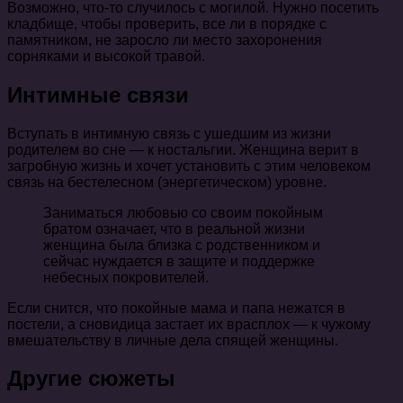
Возможно, что-то случилось с могилой. Нужно посетить
кладбище, чтобы проверить, все ли в порядке с
памятником, не заросло ли место захоронения
сорняками и высокой травой.
Интимные связи
Вступать в интимную связь с ушедшим из жизни
родителем во сне — к ностальгии. Женщина верит в
загробную жизнь и хочет установить с этим человеком
связь на бестелесном (энергетическом) уровне.
Заниматься любовью со своим покойным
братом означает, что в реальной жизни
женщина была близка с родственником и
сейчас нуждается в защите и поддержке
небесных покровителей.
Если снится, что покойные мама и папа нежатся в
постели, а сновидица застает их врасплох — к чужому
вмешательству в личные дела спящей женщины.
Другие сюжеты