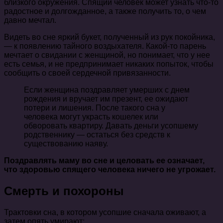
близкого окружения. Спящий человек может узнать что-то
радостное и долгожданное, а также получить то, о чем
давно мечтал.
Видеть во сне яркий букет, полученный из рук покойника,
— к появлению тайного воздыхателя. Какой-то парень
мечтает о свидании с женщиной, но понимает, что у нее
есть семья, и не предпринимает никаких попыток, чтобы
сообщить о своей сердечной привязанности.
Если женщина поздравляет умерших с днем
рождения и вручает им презент, ее ожидают
потери и лишения. После такого сна у
человека могут украсть кошелек или
обворовать квартиру. Давать деньги усопшему
родственнику — остаться без средств к
существованию наяву.
Поздравлять маму во сне и целовать ее означает,
что здоровью спящего человека ничего не угрожает.
Смерть и похороны
Трактовки сна, в котором усопшие сначала оживают, а
затем опять умирают: