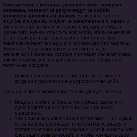
Сновидения, в которых умершие зовут спящего
человека, хватают за руку и ведут за собой,
являются тревожным знаком.
Если часто снятся
подобные видения, следует исповедоваться в церкви и
попросить прощения у всех, кого сновидица обидела.
Кроме того, нужно отпустить всю злобу, обиды и негатив
из своей души, ведь существует вероятность, что
покойник заберет сновидицу с собой в царство мертвых.
Это может быть скоропостижная смерть из-за
неизлечимой болезни, которая протекает бессимптомно,
или же трагическая случайность, которая обернется
летальным исходом.
Важно прислушаться к словам родственников,
когда они умоляют, плачут, просят о чем-либо.
Спящий человек может увидеть следующие сюжеты:
Видеть покойника богатым и хорошо одетым —
душа родственника спокойна, не нужно его
оплакивать.
Умершие мама или папа машут из окна — не нужно
останавливаться на достигнутом и опускать руки,
потерпев очередное поражение. Жизнь дарит много
блестящих возможностей, и, чтобы улучшить свое