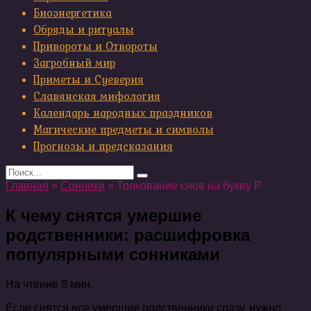
Биоэнергетика
Обряды и ритуалы
Привороты и Отвороты
Загробный мир
Приметы и Суеверия
Славянская мифология
Календарь народных праздников
Магические предметы и символы
Прогнозы и предсказания
Search
for:
Главная
»
Сонники
»
Толкование снов на букву Р
К чему снятся умершие
родственники: расшифровка
популярными сонниками
На чтение
8 мин.
Если снятся все умершие родственники сразу, нужно