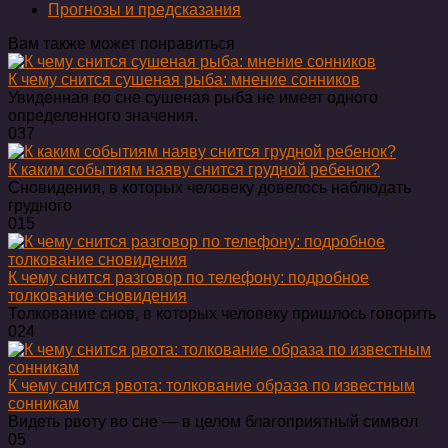
Прогнозы и предсказания
Вам также может понравиться
К чему снится сушеная рыба: мнение сонников
Увиденная во сне сушеная рыба не имеет одного
определенного значения.
0
37
К каким событиям наяву снится грудной ребенок?
Сновидения, в которых человеку довелось наблюдать
грудного
0
15
К чему снится разговор по телефону: подробное
толкование сновидения
Толкование снов, в которых человеку пришлось говорить
0
24
К чему снится рвота: толкование образа по известным
сонникам
Видеть рвоту во сне — в целом благоприятный символ
0
5