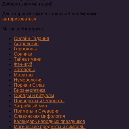
Добавить комментарий
Для отправки комментария вам необходимо
авторизоваться
.
Магия и Эзотерика
Онлайн Гадания
Астрология
Гороскопы
Сонники
Тайна имени
Фэн-шуй
Заговоры
Молитвы
Нумерология
Порча и Сглаз
Биоэнергетика
Обряды и ритуалы
Привороты и Отвороты
Загробный мир
Приметы и Суеверия
Славянская мифология
Календарь народных праздников
Магические предметы и символы