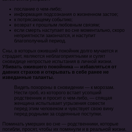
послание о чем-либо;
информация подсознания о жизненном застое;
к потрясающему событию;
возврат к прошлым любовным связям;
если смерть наступает во сне моментально, скоро
неприятности закончатся, и наступит
благополучный период.
Сны, в которых оживший покойник долго мучается и
страдает, являются неблагоприятными и сулят
сновидице непростые испытания в личной жизни.
Убивать ожившего покойника — избавляться от
давних страхов и открывать в себе ранее не
изведанные таланты.
Видеть похороны в сновидении — к морозам.
Нести гроб, из которого встает усопший
родственник и просит о чем-либо, — спящая
женщина испытывает угрызения совести
перед этим человеком и чувствует свою вину
перед родными за содеянные поступки.
Поминать умерших во сне — родственники, которые
погибли, просят, чтобы их помянули и в реальной жизни.