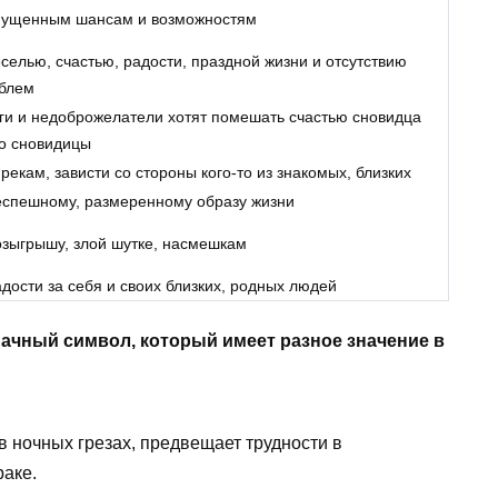
пущенным шансам и возможностям
еселью, счастью, радости, праздной жизни и отсутствию
блем
ги и недоброжелатели хотят помешать счастью сновидца
о сновидицы
прекам, зависти со стороны кого-то из знакомых, близких
еспешному, размеренному образу жизни
озыгрышу, злой шутке, насмешкам
адости за себя и своих близких, родных людей
ачный символ, который имеет разное значение в
 ночных грезах, предвещает трудности в
раке.