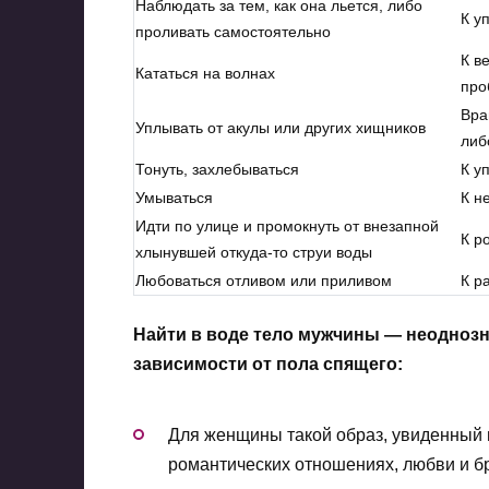
Наблюдать за тем, как она льется, либо
К у
проливать самостоятельно
К в
Кататься на волнах
про
Вра
Уплывать от акулы или других хищников
либ
Тонуть, захлебываться
К у
Умываться
К н
Идти по улице и промокнуть от внезапной
К р
хлынувшей откуда-то струи воды
Любоваться отливом или приливом
К р
Найти в воде тело мужчины — неоднозн
зависимости от пола спящего:
Для женщины такой образ, увиденный в
романтических отношениях, любви и б