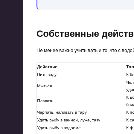
Собственные действ
Не менее важно учитывать и то, что с водо
Действие
Тол
Пить воду
К б
Чел
Мыться
удо
К д
Плавать
бли
Черпать, наливать в тару
К п
Удить рыбу в ванной, луже, тазу
К с
Удить рыбу в водоеме
К ф