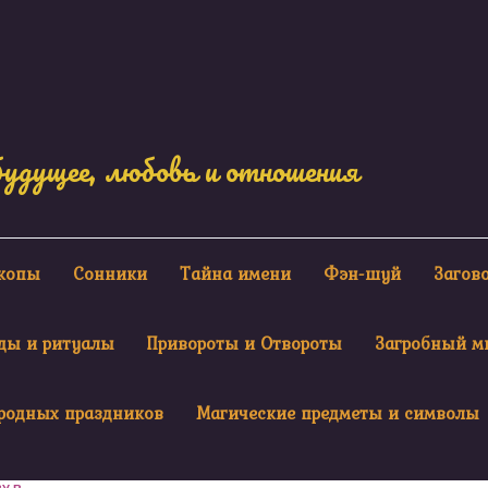
будущее, любовь и отношения
скопы
Сонники
Тайна имени
Фэн-шуй
Загов
ды и ритуалы
Привороты и Отвороты
Загробный м
родных праздников
Магические предметы и символы