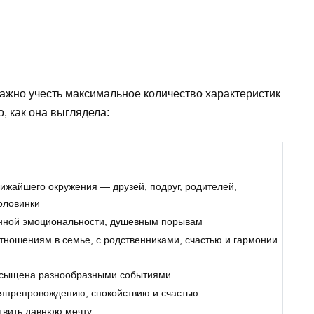
ажно учесть максимальное количество характеристик
, как она выглядела:
лижайшего окружения — друзей, подруг, родителей,
оловинки
нной эмоциональности, душевным порывам
тношениям в семье, с родственниками, счастью и гармонии
насыщена разнообразными событиями
мяпрепровождению, спокойствию и счастью
твить давнюю мечту