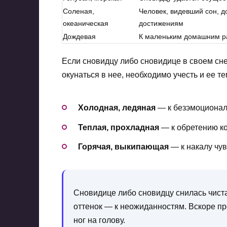
Соленая,
Человек, видевший сон, д
океаническая
достижениям
Дождевая
К маленьким домашним ра
Если сновидцу либо сновидице в своем сне
окунаться в нее, необходимо учесть и ее т
Холодная, ледяная
— к безэмоционал
Теплая, прохладная
— к обретению к
Горячая, выкипающая
— к накалу чув
Сновидице либо сновидцу снилась чиста
оттенок — к неожиданностям. Вскоре про
ног на голову.