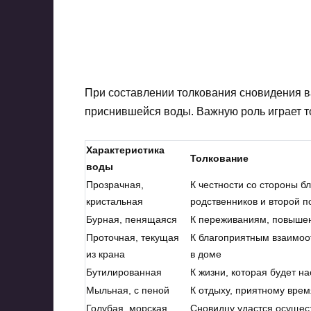
При составлении толкования сновидения в
приснившейся воды. Важную роль играет то
Характеристика
Толкование
воды
Прозрачная,
К честности со стороны б
кристальная
родственников и второй п
Бурная, пенящаяся
К переживаниям, повыше
Проточная, текущая
К благоприятным взаимоо
из крана
в доме
Бутилированная
К жизни, которая будет 
Мыльная, с пеной
К отдыху, приятному вре
Голубая, морская
Сновидцу удастся осущес