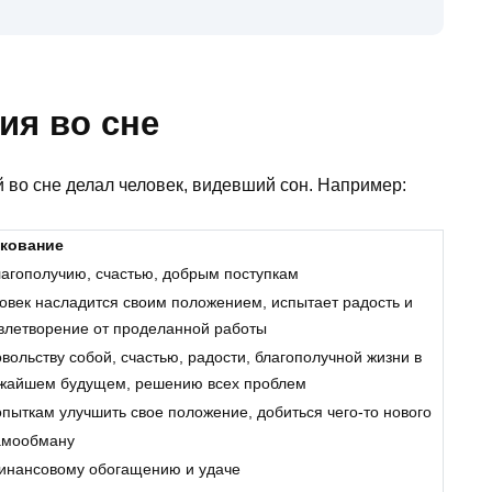
ия во сне
й во сне делал человек, видевший сон. Например:
кование
лагополучию, счастью, добрым поступкам
овек насладится своим положением, испытает радость и
влетворение от проделанной работы
овольству собой, счастью, радости, благополучной жизни в
жайшем будущем, решению всех проблем
опыткам улучшить свое положение, добиться чего-то нового
амообману
инансовому обогащению и удаче