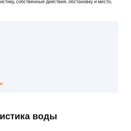
истику, собственные действия, обстановку и место,
ли
ристика воды