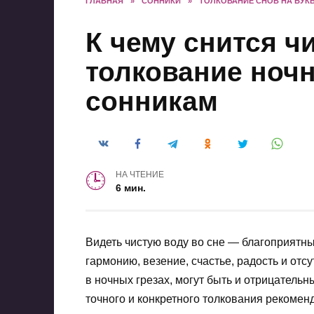
ГЛАВНАЯ
»
СОННИКИ
»
ТОЛКОВАНИЕ СНОВ НА БУКВ
К чему снится ч
толкование ночн
сонникам
НА ЧТЕНИЕ
6 мин.
Видеть чистую воду во сне — благоприятны
гармонию, везение, счастье, радость и отс
в ночных грезах, могут быть и отрицатель
точного и конкретного толкования рекомен