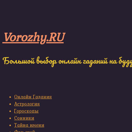
Skip
to
content
Vorozhy.RU
Большой выбор онлайн гаданий на буд
Онлайн Гадания
Астрология
Гороскопы
Сонники
Тайна имени