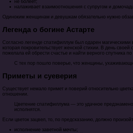
не болеет;
налаживает взаимоотношения с супругом и домочад
Одиноким женщинам и девушкам обязательно нужно обзав
Легенда о богине Астарте
Согласно легенде спатифиллум был одарен магическими в
которая покровительствует женской стихии. В день свое
пожелала ей обрести счастье и найти верного спутника по
С тех пор пошло поверье, что женщины, ухаживающие
Приметы и суеверия
Существует немало примет и поверий относительно цветка
отношении.
Цветение спатифиллума — это удачное предзнаменова
исполнятся.
Если цветок зацвел, то, по предсказанию, должно произой
исполнение заветной мечты;