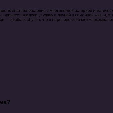
вое комнатное растение с многолетней историей и магичес
ме принесет владелице удачу в личной и семейной жизни, о
в — spatha и phyllon, что в переводе означает «покрывало»
ма?