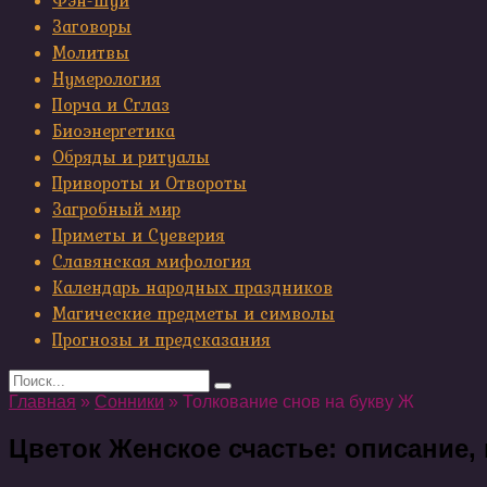
Фэн-шуй
Заговоры
Молитвы
Нумерология
Порча и Сглаз
Биоэнергетика
Обряды и ритуалы
Привороты и Отвороты
Загробный мир
Приметы и Суеверия
Славянская мифология
Календарь народных праздников
Магические предметы и символы
Прогнозы и предсказания
Search
for:
Главная
»
Сонники
»
Толкование снов на букву Ж
Цветок Женское счастье: описание