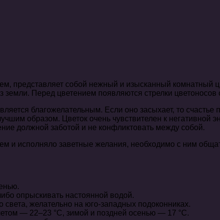
, представляет собой нежный и изысканный комнатный цвето
з земли. Перед цветением появляются стрелки цветоносов 
вляется благожелательным. Если оно засыхает, то счастье 
шим образом. Цветок очень чувствителен к негативной эн
ение должной заботой и не конфликтовать между собой.
м и исполняло заветные желания, необходимо с ним общать
енью.
 либо опрыскивать настоянной водой.
о света, желательно на юго-западных подоконниках.
том — 22–23 °С, зимой и поздней осенью — 17 °C.