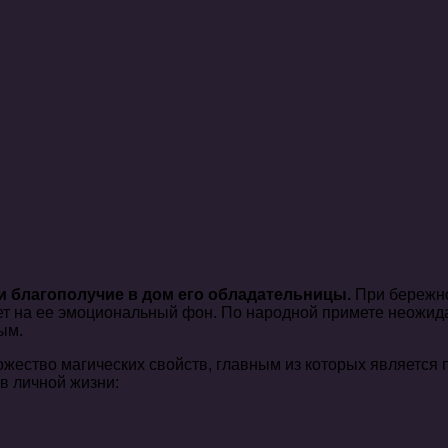
и благополучие в дом его обладательницы.
При бережно
т на ее эмоциональный фон. По народной примете неожидан
ым.
ество магических свойств, главным из которых является п
в личной жизни: