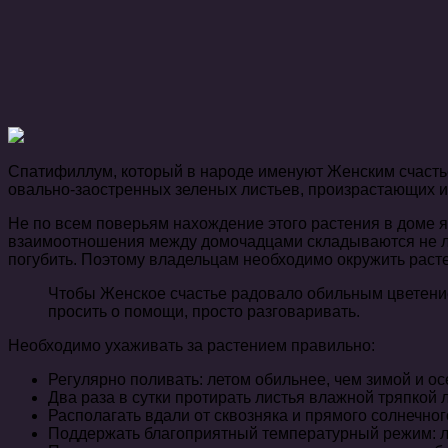
Спатифиллум, который в народе именуют Женским счастьем
овально-заостренных зеленых листьев, произрастающих и
Не по всем поверьям нахождение этого растения в доме я
взаимоотношения между домочадцами складываются не луч
погубить. Поэтому владельцам необходимо окружить раст
Чтобы Женское счастье радовало обильным цветение
просить о помощи, просто разговаривать.
Необходимо ухаживать за растением правильно:
Регулярно поливать: летом обильнее, чем зимой и ос
Два раза в сутки протирать листья влажной тряпкой
Располагать вдали от сквозняка и прямого солнечног
Поддержать благоприятный температурный режим: ле