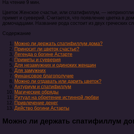
На чтение
9 мин.
Цветок Женское счастье, или спатифиллум, — неприхотли
примет и суеверий. Считается, что появление цветка в до
домочадцами. Название рода состоит из двух греческих сло
Содержание
Можно ли держать спатифиллум дома?
Приносит ли цветок счастье?
Легенда о богине Астарте
Приметы и суеверия
Для незамужних и одиноких женщин
Для замужних
Финансовое благополучие
Можно ли отдавать или дарить цветок?
Антуриум и спатифиллум
Магические обряды
Ритуал на обретение истинной любви
Привлечение денег
Действо богини Астарты
Можно ли держать спатифиллум до