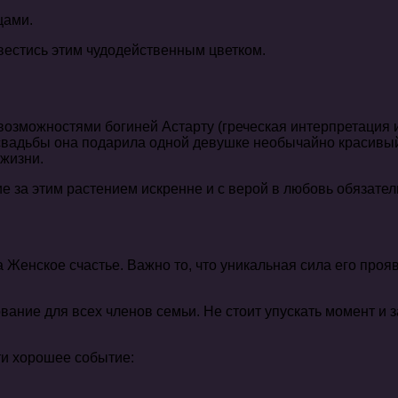
цами.
естись этим чудодейственным цветком.
озможностями богиней Астарту (греческая интерпретация и
й свадьбы она подарила одной девушке необычайно красив
 жизни.
 за этим растением искренне и с верой в любовь обязател
 Женское счастье. Важно то, что уникальная сила его проя
ние для всех членов семьи. Не стоит упускать момент и 
ти хорошее событие: