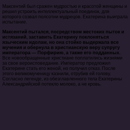
Максентий был сражен мудростью и красотой женщины и
решил устроить интеллектуальный поединок, для
которого созвал полсотни мудрецов. Екатерина выиграла
испытание.
Максентий пытался, посредством жестоких пыток и
истязаний, заставить Екатерину поклоняться
языческим идолам, но она стойко выдержала все
мучения и обернула в христианскую веру супругу
императора — Порфирию, а также его подданных.
Все новообращенные христиане поплатились жизнями
за свое вероисповедание. Император предложил
Екатерине стать его женой, но получил отказ. После
этого великомученицу казнили, отрубив ей голову.
Согласно легенде, из обезглавленного тела Екатерины
Александрийской потекло молоко, а не кровь.