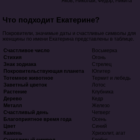
Яков, Николай, Федор, Никита
Что подходит Екатерине?
Покровители, значимые даты и счастливые символы для
женщины по имени Екатерина представлены в таблице.
Счастливое число
Восьмерка
Стихия
Огонь
Знак зодиака
Стрелец
Покровительствующая планета
Юпитер
Тотемное животное
Термит и лебедь
Заветный цветок
Лотос
Растение
Клубника
Дерево
Кедр
Металл
Железо
Счастливый день
Четверг
Благоприятное время года
Осень
Цвет
Синий
Камень
Хризолит, агат
Счастливый символ
Глобус