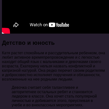
Детство и юность
Катя растет спокойным и рассудительным ребенком, она
любит активное времяпрепровождение и с легкостью
находит общий язык с мальчиками и девочками своего
возраста. Екатерину нельзя назвать конфликтной и
капризной натурой. Она редко перечит своим родителям
и добросовестно исполняет поручения и обязанности,
возложенные на нее родными людьми.
Девочка считает себя талантливее и
авторитетнее остальных ребят и становится
лидером в классе. Она хочет стать популярной
личностью и добивается этого, преуспевая в
учебе и во внеклассных мероприятиях.