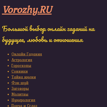
Skip
Vorozhy.RU
to
content
Большой выбор онлайн гаданий на
будущее, любовь и отношения
Онлайн Гадания
Астрология
Гороскопы
Сонники
Тайна имени
Фэн-шуй
Заговоры
Молитвы
Нумерология
Порча и Сглаз