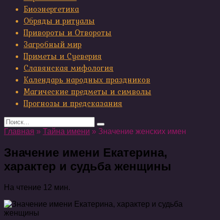
Биоэнергетика
Обряды и ритуалы
Привороты и Отвороты
Загробный мир
Приметы и Суеверия
Славянская мифология
Календарь народных праздников
Магические предметы и символы
Прогнозы и предсказания
Search
for:
Главная
»
Тайна имени
»
Значение женских имен
Значение имени Екатерина,
характер и судьба женщины
На чтение
12 мин.