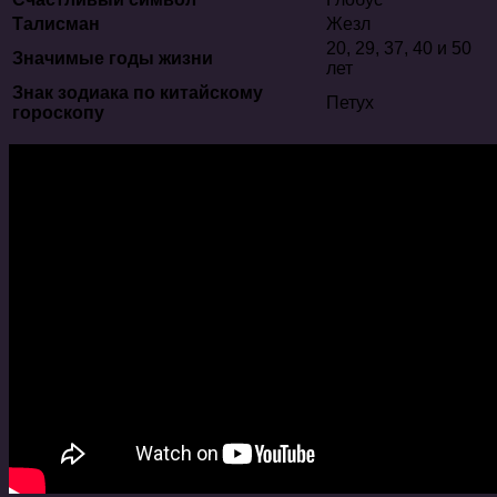
Талисман
Жезл
20, 29, 37, 40 и 50
Значимые годы жизни
лет
Знак зодиака по китайскому
Петух
гороскопу