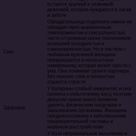
остается хрупкой и уязвимой
девочкой, которая нуждается в ласке
и заботе
Обладательница подобного имени не
обладает ярко выраженным
темпераментом и сексуальностью,
часто отталкивая своих поклонников
излишней холодностью и
самоуверенностью. Но в постели с
Секс
любимым мужчиной женщина
превращается в ненасытную
нимфоманку, которая может свести с
ума. Она понимает своего партнера
без лишних слов и полностью
отдается страсти
У Катерины слабый иммунитет, и она
склонна к избыточному весу, поэтому
девушке нужно много времени
уделять физическим нагрузкам и
Здоровье
закаливанию организма. Женщина
предрасположена к заболеваниям
пищеварительной системы и
нервным расстройствам
У Кати нетривиальное мышление и