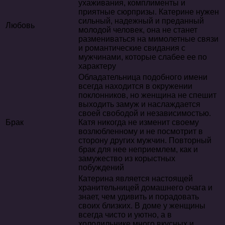
ухаживания, комплименты и
приятные сюрпризы. Катерине нужен
сильный, надежный и преданный
Любовь
молодой человек, она не станет
размениваться на мимолетные связи
и романтические свидания с
мужчинами, которые слабее ее по
характеру
Обладательница подобного имени
всегда находится в окружении
поклонников, но женщина не спешит
выходить замуж и наслаждается
своей свободой и независимостью.
Брак
Катя никогда не изменит своему
возлюбленному и не посмотрит в
сторону других мужчин. Повторный
брак для нее неприемлем, как и
замужество из корыстных
побуждений
Катерина является настоящей
хранительницей домашнего очага и
знает, чем удивить и порадовать
своих близких. В доме у женщины
всегда чисто и уютно, а в
холодильнике много вкусных и