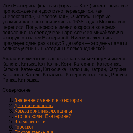
Имя Екатерина (краткая форма — Катя) имеет греческое
происхождение и дословно переводится, как
«непокорная», «непорочная», «чистая». Первые
упоминания о нем появились в 1638 году в Московской
переписи. Популярность имени возросла во время
появления на свет дочери царя Алексея Михайловича,
которую он нарек Екатериной. Именины женщина
празднует один раз в году: 7 декабря — это день памяти
великомученицы Екатерины Александрийской.
Аналоги и уменьшительно-ласкательные формы имени:
Катюня, Катька, Кэт, Кэтти, Котя, Катерина, Катеринка,
Катюха, Катенька, Катюсичка, Катюшик, Катрин, Катрина,
Катарина, Катель, Каталина, Катеринушка, Рина, Ринуся,
Ринка, Катюшка.
Содержание
Значение имени и его история
Детство и юность
Характеристика женщины
Что подходит Екатерине?
Знаменитости
Гороскоп
Покровительница