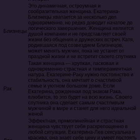
Это динамичная, остроумная и
сообразительная женщина. Екатерина-
Близнецы хватается за несколько дел
одновременно, но редко доводит начатое до
логического завершения. Женщина является
Близнецы
душой компании и не представляет своей
жизни без общения и дружеских встреч. Катя,
родившаяся под созвездием Близнецов,
может менять мужчин, пока не устанет от
праздной жизни и не встретит своего спутника
Такая женщина — хрупкая, ласковая и
одновременно страстная и темпераментная
натура. Екатерине-Раку нужно постоянство и
стабильность, она мечтает о счастливой
семье и уютном большом доме. Если
Рак
Екатерина, рожденная под знаком Рака,
влюбится, то это будет на всю жизнь. Своего
спутника она сделает самым счастливым
мужчиной в мире и станет для него идеальной
женой
Эффектная, прямолинейная и страстная
женщина чувствует себя раскрепощенно в
любой ситуации. Екатерина-Лев сексуальна и
красива, она знает себе цену и умеет постоять