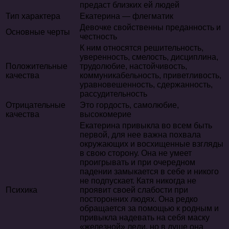
предаст близких ей людей
Тип характера
Екатерина — флегматик
Девочке свойственны преданность и
Основные черты
честность
К ним относятся решительность,
уверенность, смелость, дисциплина,
Положительные
трудолюбие, настойчивость,
качества
коммуникабельность, приветливость,
уравновешенность, сдержанность,
рассудительность
Отрицательные
Это гордость, самолюбие,
качества
высокомерие
Екатерина привыкла во всем быть
первой, для нее важна похвала
окружающих и восхищенные взгляды
в свою сторону. Она не умеет
проигрывать и при очередном
падении замыкается в себе и никого
не подпускает. Катя никогда не
Психика
проявит своей слабости при
посторонних людях. Она редко
обращается за помощью к родным и
привыкла надевать на себя маску
«железной» леди, но в душе она