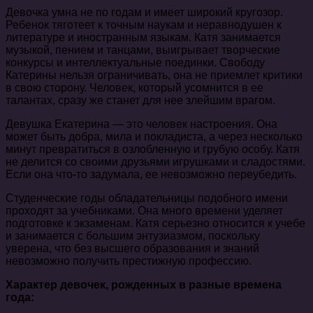
Девочка умна не по годам и имеет широкий кругозор.
Ребенок тяготеет к точным наукам и неравнодушен к
литературе и иностранным языкам. Катя занимается
музыкой, пением и танцами, выигрывает творческие
конкурсы и интеллектуальные поединки. Свободу
Катерины нельзя ограничивать, она не приемлет критики
в свою сторону. Человек, который усомнится в ее
талантах, сразу же станет для нее злейшим врагом.
Девушка Екатерина — это человек настроения. Она
может быть добра, мила и покладиста, а через несколько
минут превратиться в озлобленную и грубую особу. Катя
не делится со своими друзьями игрушками и сладостями.
Если она что-то задумала, ее невозможно переубедить.
Студенческие годы обладательницы подобного имени
проходят за учебниками. Она много времени уделяет
подготовке к экзаменам. Катя серьезно относится к учебе
и занимается с большим энтузиазмом, поскольку
уверена, что без высшего образования и знаний
невозможно получить престижную профессию.
Характер девочек, рожденных в разные времена
года: