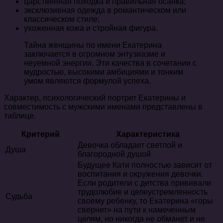
царственная походка и правильная осанка;
эксклюзивная одежда в романтическом или
классическом стиле;
ухоженная кожа и стройная фигура.
Тайна женщины по имени Екатерина
заключается в огромном энтузиазме и
неуемной энергии. Эти качества в сочетании с
мудростью, высокими амбициями и тонким
умом являются формулой успеха.
Характер, психологический портрет Екатерины и
совместимость с мужскими именами представлены в
таблице.
Критерий
Характеристика
Девочка обладает светлой и
Душа
благородной душой
Будущее Кати полностью зависит от
воспитания и окружения девочки.
Если родители с детства прививали
трудолюбие и целеустремленность
Судьба
своему ребенку, то Екатерина «горы
свернет» на пути к намеченным
целям, но никогда не обманет и не