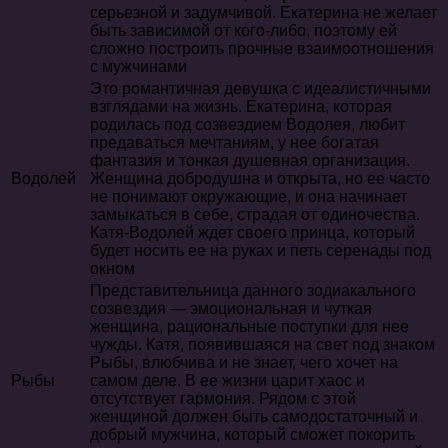
серьезной и задумчивой. Екатерина не желает
быть зависимой от кого-либо, поэтому ей
сложно построить прочные взаимоотношения
с мужчинами
Это романтичная девушка с идеалистичными
взглядами на жизнь. Екатерина, которая
родилась под созвездием Водолея, любит
предаваться мечтаниям, у нее богатая
фантазия и тонкая душевная организация.
Водолей
Женщина добродушна и открыта, но ее часто
не понимают окружающие, и она начинает
замыкаться в себе, страдая от одиночества.
Катя-Водолей ждет своего принца, который
будет носить ее на руках и петь серенады под
окном
Представительница данного зодиакального
созвездия — эмоциональная и чуткая
женщина, рациональные поступки для нее
чужды. Катя, появившаяся на свет под знаком
Рыбы, влюбчива и не знает, чего хочет на
Рыбы
самом деле. В ее жизни царит хаос и
отсутствует гармония. Рядом с этой
женщиной должен быть самодостаточный и
добрый мужчина, который сможет покорить