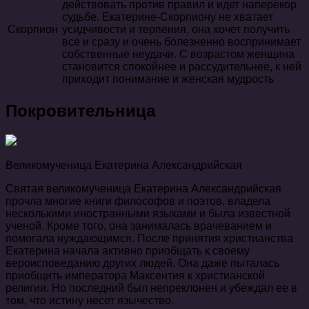
действовать против правил и идет наперекор
судьбе. Екатерине-Скорпиону не хватает
Скорпион
усидчивости и терпения, она хочет получить
все и сразу и очень болезненно воспринимает
собственные неудачи. С возрастом женщина
становится спокойнее и рассудительнее, к ней
приходит понимание и женская мудрость
Покровительница
Великомученица Екатерина Александрийская
Святая великомученица Екатерина Александрийская
прочла многие книги философов и поэтов, владела
несколькими иностранными языками и была известной
ученой. Кроме того, она занималась врачеванием и
помогала нуждающимся. После принятия христианства
Екатерина начала активно приобщать к своему
вероисповеданию других людей. Она даже пыталась
приобщить императора Максентия к христианской
религии. Но последний был непреклонен и убеждал ее в
том, что истину несет язычество.