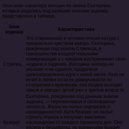
Описание характера женщин по имени Екатерина,
которые родились под разными знаками зодиака,
представлено в таблице.
Знак
Характеристика
зодиака
Это откровенная и оптимистичная натура с
прекрасным чувством юмора. Екатерина,
рожденная под знаком Стрельца, в
совершенстве владеет навыками
коммуникации и с юмором воспринимает свои
Стрелец
неудачи и падения. Женщина никогда не
унывает и не сдается, продолжая
целенаправленно идти к своей мечте. Кате не
везет в любви из-за ее доверчивости по
отношению к мужчинам, она поздно выходит
замуж и заводит детей уже в зрелом возрасте
Екатерина, рожденная под данным знаком
зодиака, — переменчивая и своенравная
личность. Жизнь ее полна сюрпризов и
неожиданностей. Катя-Козерог не любит
строить планов и получает максимум
Козерог
наслаждения от каждого прожитого дня. Она
весела и беззаботна, но временами бывает