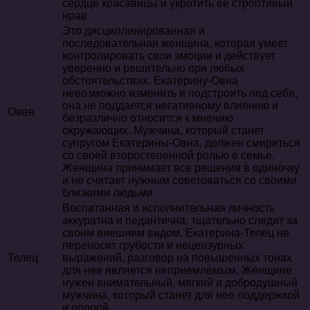
сердце красавицы и укротить ее строптивый
нрав
Это дисциплинированная и
последовательная женщина, которая умеет
контролировать свои эмоции и действует
уверенно и решительно при любых
обстоятельствах. Екатерину-Овна
невозможно изменить и подстроить под себя,
она не поддается негативному влиянию и
Овен
безразлично относится к мнению
окружающих. Мужчина, который станет
супругом Екатерины-Овна, должен смириться
со своей второстепенной ролью в семье.
Женщина принимает все решения в одиночку
и не считает нужным советоваться со своими
близкими людьми
Воспитанная и исполнительная личность
аккуратна и педантична, тщательно следит за
своим внешним видом. Екатерина-Телец не
переносит грубости и нецензурных
Телец
выражений, разговор на повышенных тонах
для нее является неприемлемым. Женщине
нужен внимательный, мягкий и добродушный
мужчина, который станет для нее поддержкой
и опорой