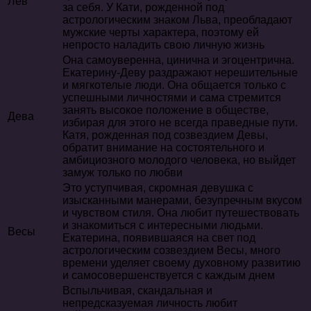
Лев
за себя. У Кати, рожденной под
астрологическим знаком Льва, преобладают
мужские черты характера, поэтому ей
непросто наладить свою личную жизнь
Она самоуверенна, цинична и эгоцентрична.
Екатерину-Деву раздражают нерешительные
и мягкотелые люди. Она общается только с
успешными личностями и сама стремится
занять высокое положение в обществе,
Дева
избирая для этого не всегда праведные пути.
Катя, рожденная под созвездием Девы,
обратит внимание на состоятельного и
амбициозного молодого человека, но выйдет
замуж только по любви
Это уступчивая, скромная девушка с
изысканными манерами, безупречным вкусом
и чувством стиля. Она любит путешествовать
и знакомиться с интересными людьми.
Весы
Екатерина, появившаяся на свет под
астрологическим созвездием Весы, много
времени уделяет своему духовному развитию
и самосовершенствуется с каждым днем
Вспыльчивая, скандальная и
непредсказуемая личность любит