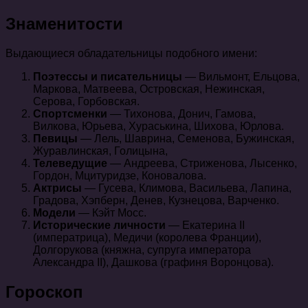
Знаменитости
Выдающиеся обладательницы подобного имени:
Поэтессы и писательницы
— Вильмонт, Ельцова,
Маркова, Матвеева, Островская, Нежинская,
Серова, Горбовская.
Спортсменки
— Тихонова, Донич, Гамова,
Вилкова, Юрьева, Хураськина, Шихова, Юрлова.
Певицы
— Лель, Шаврина, Семенова, Бужинская,
Журавлинская, Голицына,
Телеведущие
— Андреева, Стриженова, Лысенко,
Гордон, Мцитуридзе, Коновалова.
Актрисы
— Гусева, Климова, Васильева, Лапина,
Градова, Хэпберн, Денев, Кузнецова, Варченко.
Модели
— Кэйт Мосс.
Исторические личности
— Екатерина II
(императрица), Медичи (королева Франции),
Долгорукова (княжна, супруга императора
Александра II), Дашкова (графиня Воронцова).
Гороскоп