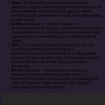
Зима
. Это жесткая, скрытная и молчаливая
девушка. Трудно найти подход к ней и завоевать ее
расположение. Катя, которая родилась зимой,
может быть расчетливой и хитрой. Она самолюбива
и тщеславна.
Осень.
Девушка — требовательная и
бескомпромиссная натура с обостренным чувством
справедливости. Катя, рожденная в осеннюю пору,
харизматична и женственна, она прирожденный
лидер.
Лето.
Это нежная творческая личность. Летняя
Екатерина любит активный отдых и
интеллектуальные развлечения. В этой девушке
сочетаются ум и красота, она всесторонне развита
и уверенно идет по жизни, легко добиваясь
желаемого.
Весна.
Девочка — мнительная, упертая, но
жизнерадостная и непоседливая натура. У
весенней Катерины много друзей, она никогда не
сидит без дела и найдет интересную тему для
разговора с любым человеком.