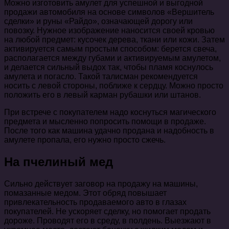
Можно изготовить амулет для успешной и выгодной
продажи автомобиля на основе символов «Вершитель
сделки» и руны «Райдо», означающей дорогу или
повозку. Нужное изображение наносится своей кровью
на любой предмет: кусочек дерева, ткани или кожи. Затем
активируется самым простым способом: берется свеча,
располагается между губами и активируемым амулетом,
и делается сильный выдох так, чтобы пламя коснулось
амулета и погасло. Такой талисман рекомендуется
носить с левой стороны, поближе к сердцу. Можно просто
положить его в левый карман рубашки или штанов.
При встрече с покупателем надо коснуться магического
предмета и мысленно попросить помощи в продаже.
После того как машина удачно продана и надобность в
амулете пропала, его нужно просто сжечь.
На пчелиный мед
Сильно действует заговор на продажу на машины,
помазанные медом. Этот обряд повышает
привлекательность продаваемого авто в глазах
покупателей. Не ускоряет сделку, но помогает продать
дороже. Проводят его в среду, в полдень. Выезжают в