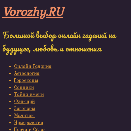
Skip
Vorozhy.RU
to
content
Большой выбор онлайн гаданий на
будущее, любовь и отношения
Онлайн Гадания
Астрология
Гороскопы
Сонники
Тайна имени
Фэн-шуй
Заговоры
Молитвы
Нумерология
Порча и Сглаз