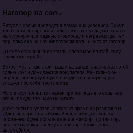
Наговор на соль
Ритуал с солью проводят в домашних условиях. Берут
три горсти поваренной соли любого помола, высыпают
на чугунную или медную сковороду и нагревают до тех
пор, пока она не начнет потрескивать, и читают заговор:
«В силе соли вся сила земли, слово мое впитай, силу
земли мне отдай».
Вокруг места, где стоит машина, загодя очерчивают этой
солью круг и дожидаются покупателя. Как только он
перешагнет черту и будет находиться внутри круга,
следует про себя произнести:
«Кто в круг попал, тот навек пропал, ешь его соль, жги
огонь, покуда что надо не купит».
Даже если покупатель попросит время на раздумья и
уйдет, он вернется в ближайшее время, поскольку
постоянно будет испытывать дискомфорт до тех пор,
пока не оформит сделку по приобретению этого
автомобиля.