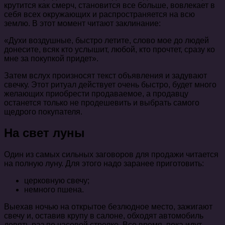
крутится как смерч, становится все больше, вовлекает в
себя всех окружающих и распространяется на всю
землю. В этот момент читают заклинание:
«Духи воздушные, быстро летите, слово мое до людей
донесите, всяк кто услышит, любой, кто прочтет, сразу ко
мне за покупкой придет».
Затем вслух произносят текст объявления и задувают
свечку. Этот ритуал действует очень быстро, будет много
желающих приобрести продаваемое, а продавцу
останется только не продешевить и выбрать самого
щедрого покупателя.
На свет луны
Один из самых сильных заговоров для продажи читается
на полную луну. Для этого надо заранее приготовить:
церковную свечу;
немного пшена.
Выехав ночью на открытое безлюдное место, зажигают
свечу и, оставив крупу в салоне, обходят автомобиль
девять раз по часовой стрелке. Все время, пока идут,