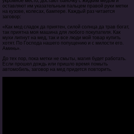
укромное место, достают баночку с жидким медом и
оставляют им указательным пальцем правой руки метки
на кузове, колесах, бампере. Каждый раз читается
заговор:
«Как мед сладок да приятен, силой солнца да трав богат,
так приятна моя машина для любого покупателя. Как
мухи липнут на мед, так и все люди мой товар купить
хотят. По Господа нашего попущению и с милости его.
Аминь».
До тех пор, пока метки не смыты, магия будет работать.
Если прошел дождь или пришло время помыть
автомобиль, заговор на мед придется повторить.