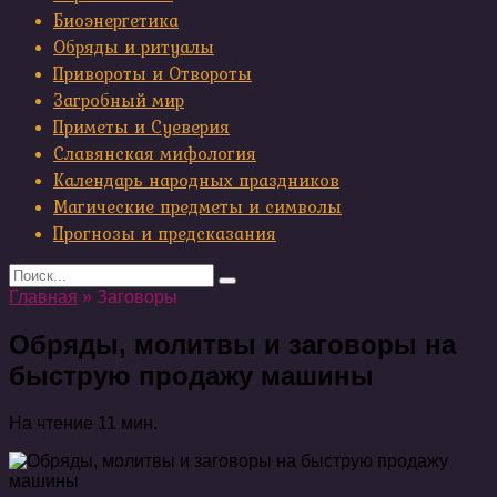
Биоэнергетика
Обряды и ритуалы
Привороты и Отвороты
Загробный мир
Приметы и Суеверия
Славянская мифология
Календарь народных праздников
Магические предметы и символы
Прогнозы и предсказания
Search
for:
Главная
»
Заговоры
Обряды, молитвы и заговоры на
быструю продажу машины
На чтение
11 мин.