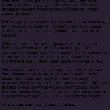
чувствуют чужую энергию и не могут воспринимать
машину как свою будущую собственность. Очистить
продаваемое авто от нежелательной энергии можно
самостоятельно.
Необходимо тщательно помыть машину своими руками,
почистить салон, коврики, протереть стекла. Во время
этой процедуры читают очищающий предпродажный
заговор:
«Пыль выгоняю, место освобождаю. Место Свято и
Пусто, а мне звонко и густо. Пыль по ветру летит,
зазывает, пусто место долго не бывает. Испокон веков так
говорится: свято место зазолотиться. А мне (имя)
обогатиться. Один Ответ. Один Закон. А мне прибыль».
Обязательно надо убрать из бардачка и багажника все
свои личные вещи, оставить только предметы, которые
имеют непосредственное отношение к самому
автомобилю. Для того чтобы машина снова не набралась
вредной энергии и чтобы уберечь ее от сглаза, после
очистки трижды обходят авто по часовой стрелке, крепко
сжав в кулаке правой руки ключи, и говорят негромко:
«Закрываю, запираю, защищаю. Аминь».