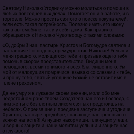
Святому Николаю Угоднику можно молиться о помощи в
любых повседневных делах. Помогает он и в работе, и в
торговле. Можно просить святого о поиске покупателей,
если есть такая потребность. Полезно иметь его икону
как в автомобиле, так и у себя дома. Как правило,
обращаются к Николаю Чудотворцу с такими словами:
«О, добрый наш пастырь Христов и Богомудре святиле и
наставниче Господень, премудре отче Николае! Услыши
меня грешного, молящегося тебе и призывающего тебя
помочь в скором представительстве. Видиши меня
немощного, всеми гонимого и всех благ лишенного. Ум
мой от малодушия помрачися, взываю со слезами к тебе,
и прошу тебя, святый угодниче Божий не оставит имя в
плене греховном.
Да не умру я в лукавом своем деянии, моли обо мне
недостойном рабе твоем Создателя нашего и Господа, с
ним же ты с безплотным ликом святых предстоишь на
небесах. О преизящне и предивне заступниче и угодниче
Христов, пастыре предобре, спасающе нас грешных от
всяких напастей! Алчущих накормиши, плачущих утеши,
и верных защити и наши молитвы услыши и защити нас
от лукавого!