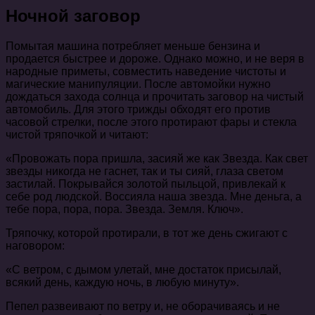
Ночной заговор
Помытая машина потребляет меньше бензина и
продается быстрее и дороже. Однако можно, и не веря в
народные приметы, совместить наведение чистоты и
магические манипуляции. После автомойки нужно
дождаться захода солнца и прочитать заговор на чистый
автомобиль. Для этого трижды обходят его против
часовой стрелки, после этого протирают фары и стекла
чистой тряпочкой и читают:
«Провожать пора пришла, засияй же как Звезда. Как свет
звезды никогда не гаснет, так и ты сияй, глаза светом
застилай. Покрывайся золотой пыльцой, привлекай к
себе род людской. Воссияла наша звезда. Мне деньга, а
тебе пора, пора, пора. Звезда. Земля. Ключ».
Тряпочку, которой протирали, в тот же день сжигают с
наговором:
«С ветром, с дымом улетай, мне достаток присылай,
всякий день, каждую ночь, в любую минуту».
Пепел развеивают по ветру и, не оборачиваясь и не