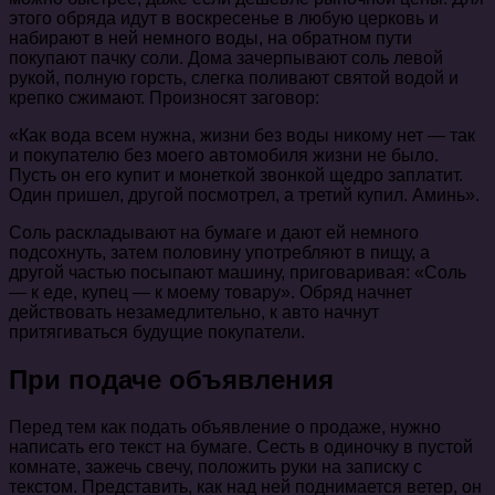
этого обряда идут в воскресенье в любую церковь и
набирают в ней немного воды, на обратном пути
покупают пачку соли. Дома зачерпывают соль левой
рукой, полную горсть, слегка поливают святой водой и
крепко сжимают. Произносят заговор:
«Как вода всем нужна, жизни без воды никому нет — так
и покупателю без моего автомобиля жизни не было.
Пусть он его купит и монеткой звонкой щедро заплатит.
Один пришел, другой посмотрел, а третий купил. Аминь».
Соль раскладывают на бумаге и дают ей немного
подсохнуть, затем половину употребляют в пищу, а
другой частью посыпают машину, приговаривая: «Соль
— к еде, купец — к моему товару». Обряд начнет
действовать незамедлительно, к авто начнут
притягиваться будущие покупатели.
При подаче объявления
Перед тем как подать объявление о продаже, нужно
написать его текст на бумаге. Сесть в одиночку в пустой
комнате, зажечь свечу, положить руки на записку с
текстом. Представить, как над ней поднимается ветер, он