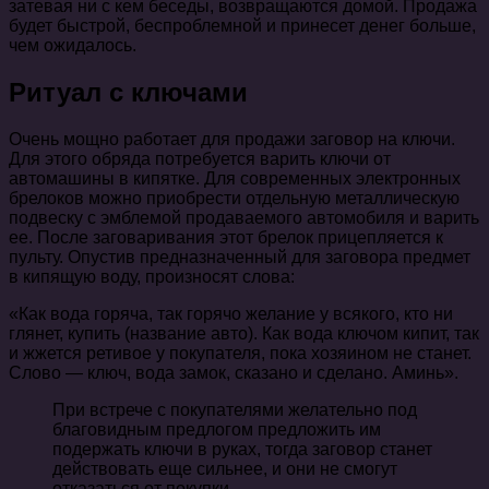
затевая ни с кем беседы, возвращаются домой. Продажа
будет быстрой, беспроблемной и принесет денег больше,
чем ожидалось.
Ритуал с ключами
Очень мощно работает для продажи заговор на ключи.
Для этого обряда потребуется варить ключи от
автомашины в кипятке. Для современных электронных
брелоков можно приобрести отдельную металлическую
подвеску с эмблемой продаваемого автомобиля и варить
ее. После заговаривания этот брелок прицепляется к
пульту. Опустив предназначенный для заговора предмет
в кипящую воду, произносят слова:
«Как вода горяча, так горячо желание у всякого, кто ни
глянет, купить (название авто). Как вода ключом кипит, так
и жжется ретивое у покупателя, пока хозяином не станет.
Слово — ключ, вода замок, сказано и сделано. Аминь».
При встрече с покупателями желательно под
благовидным предлогом предложить им
подержать ключи в руках, тогда заговор станет
действовать еще сильнее, и они не смогут
отказаться от покупки.