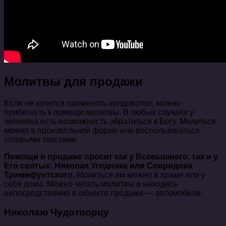
Молитвы для продажи
Если не хочется применять колдовство, можно
прибегнуть к помощи молитвы. В любых случаях у
человека есть возможность обратиться к Богу. Молиться
можно в произвольной форме или воспользоваться
готовыми текстами.
Помощи в продаже просят как у Всевышнего, так и у
Его святых: Николая Угодника или Спиридона
Тримифунтского.
Молиться им можно в храме или у
себя дома. Можно читать молитвы и находясь
непосредственно в объекте продажи — автомобиле.
Николаю Чудотворцу