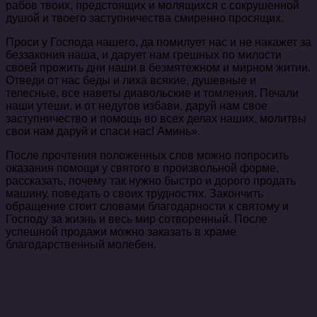
рабов твоих, предстоящих и молящихся с сокрушенной
душой и твоего заступничества смиренно просящих.
Проси у Господа нашего, да помилует нас и не накажет за
беззакония наша, и дарует нам грешных по милости
своей прожить дни наши в безмятежном и мирном житии.
Отведи от нас беды и лиха всякие, душевные и
телесные, все наветы диавольские и томления. Печали
наши утеши, и от недугов избави, даруй нам свое
заступничество и помощь во всех делах наших, молитвы
свои нам даруй и спаси нас! Аминь».
После прочтения положенных слов можно попросить
оказания помощи у святого в произвольной форме,
рассказать, почему так нужно быстро и дорого продать
машину, поведать о своих трудностях. Закончить
обращение стоит словами благодарности к святому и
Господу за жизнь и весь мир сотворенный. После
успешной продажи можно заказать в храме
благодарственный молебен.