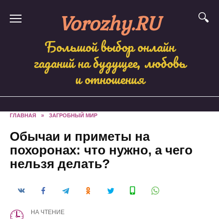
Skip
Vorozhy.RU
to
content
Большой выбор онлайн
гаданий на будущее, любовь
и отношения
ГЛАВНАЯ
»
ЗАГРОБНЫЙ МИР
Обычаи и приметы на
похоронах: что нужно, а чего
нельзя делать?
НА ЧТЕНИЕ