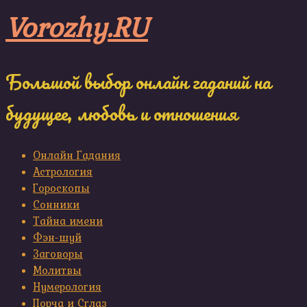
Skip
Vorozhy.RU
to
content
Большой выбор онлайн гаданий на
будущее, любовь и отношения
Онлайн Гадания
Астрология
Гороскопы
Сонники
Тайна имени
Фэн-шуй
Заговоры
Молитвы
Нумерология
Порча и Сглаз