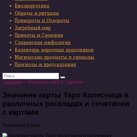
Биоэнергетика
Обряды и ритуалы
Привороты и Отвороты
Загробный мир
Приметы и Суеверия
Славянская мифология
Календарь народных праздников
Магические предметы и символы
Прогнозы и предсказания
Search
for:
Главная
»
Значение карт в гадании
Значение карты Таро Колесница в
различных раскладах и сочетании
с картами
На чтение
9 мин.