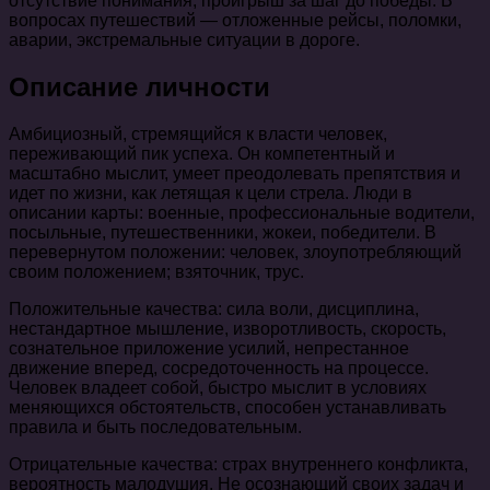
отсутствие понимания, проигрыш за шаг до победы. В
вопросах путешествий — отложенные рейсы, поломки,
аварии, экстремальные ситуации в дороге.
Описание личности
Амбициозный, стремящийся к власти человек,
переживающий пик успеха. Он компетентный и
масштабно мыслит, умеет преодолевать препятствия и
идет по жизни, как летящая к цели стрела. Люди в
описании карты: военные, профессиональные водители,
посыльные, путешественники, жокеи, победители. В
перевернутом положении: человек, злоупотребляющий
своим положением; взяточник, трус.
Положительные качества: сила воли, дисциплина,
нестандартное мышление, изворотливость, скорость,
сознательное приложение усилий, непрестанное
движение вперед, сосредоточенность на процессе.
Человек владеет собой, быстро мыслит в условиях
меняющихся обстоятельств, способен устанавливать
правила и быть последовательным.
Отрицательные качества: страх внутреннего конфликта,
вероятность малодушия. Не осознающий своих задач и