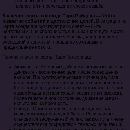
этапов жизни, скоростное преодоление
трудностей и прохождение уроков судьбы.
Значение карты в колоде Таро Райдера — Уэйта:
развитие событий и достижение целей.
В ситуации по
карте всегда присутствует риск, совет — быть
бдительным и не сворачивать с выбранного пути. Часто
аркан выпадает в раскладе человека, завершившего
очередной этап жизни, прощание со старым и
предвкушение нового.
Прочие значения карты Таро Колесница:
Активность. Активные действия, оптимизм, человек
движется к достижению цели после совершения
выбора. Присутствует высокая мотивация, сила
воли, принятие ответственности за свои решения.
Колесница предлагает на время призвать все свое
самообладание: происходит развитие и переход в
более гармоничное состояние, движение сквозь
испытание на прочность.
Победа. Символ победы, превосходства над
конкурентами, последней битвы. Результатом
становится заслуженный успех, так как путь к нему
осуществлялся посредством тяжелых испытаний.
Продвижение. Карта поездок, путешествий, встреч с