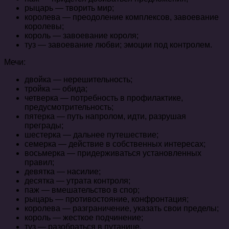
рыцарь — творить мир;
королева — преодоление комплексов, завоевание
королевы;
король — завоевание короля;
туз — завоевание любви; эмоции под контролем.
Мечи:
двойка — нерешительность;
тройка — обида;
четверка — потребность в профилактике,
предусмотрительность;
пятерка — путь напролом, идти, разрушая
преграды;
шестерка — дальнее путешествие;
семерка — действие в собственных интересах;
восьмерка — придерживаться установленных
правил;
девятка — насилие;
десятка — утрата контроля;
паж — вмешательство в спор;
рыцарь — противостояние, конфронтация;
королева — разграничение, указать свои пределы;
король — жесткое подчинение;
туз — разобраться в путанице.