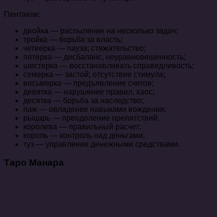
Пентакли:
двойка — распыление на несколько задач;
тройка — борьба за власть;
четверка — пауза; стяжательство;
пятерка — дисбаланс, неуравновешенность;
шестерка — восстанавливать справедливость;
семерка — застой; отсутствие стимула;
восьмерка — предъявление счетов;
девятка — нарушение правил, хаос;
десятка — борьба за наследство;
паж — овладение навыками вождения;
рыцарь — преодоление препятствий;
королева — правильный расчет;
король — контроль над деньгами;
туз — управление денежными средствами.
Таро Манара