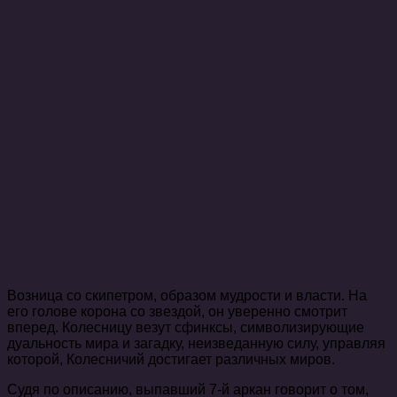
Возница со скипетром, образом мудрости и власти. На
его голове корона со звездой, он уверенно смотрит
вперед. Колесницу везут сфинксы, символизирующие
дуальность мира и загадку, неизведанную силу, управляя
которой, Колесничий достигает различных миров.
Судя по описанию, выпавший 7-й аркан говорит о том,