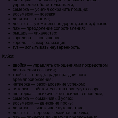
управление обстоятельствами;
семерка — усилия сохранить позиции;
восьмерка — поездка;
девятка — травма;
десятка — утомительная дорога, застой, фиаско;
паж — преодоление сопротивления;
рыцарь — лихачество;
королева — повышение;
король — самореализация;
туз — испытывать неуверенность.
Кубки:
двойка — управлять отношениями посредством
достижения согласия;
тройка — поездка ради праздничного
времяпровождения;
четверка — разочарование успехом;
пятерка — обстоятельства приведут к ссоре;
шестерка — психическое насилие в прошлом;
семерка — обманчивый успех;
восьмерка — движение прочь;
девятка — счастливое путешествие;
десятка — переезд, семейная поездка;
паж — придется добиваться предложения;