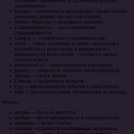
состояние подчинения, когда человек уступает
окружающим;
Башня — вероятность катастрофы, срыва планов,
унижения; авария, несчастный случай;
Колесо Фортуны — перемены, везение;
Справедливость — восстановление
справедливости;
Смерть — столкнуться с неизбежностью;
Луна — тайна, перемены в связи с вопросом о
которой несут катастрофу; в комбинации с
перевернутой Колесницей — интриги с целью
захвата власти;
Умеренность — приспособиться к ситуации;
Дьявол — опасность, насилие, необузданность;
Звезда — путь к звезде;
Солнце — добиваться ясности;
Суд — контролировать события в свою пользу;
Мир — достижение мира; путешествие за границу.
Жезлы:
двойка — быть на распутье;
тройка — несогласованность в сотрудничестве;
четверка — визит в гости;
пятерка — привести необходимые аргументы;
шестерка — верный курс, прорыв к победе;