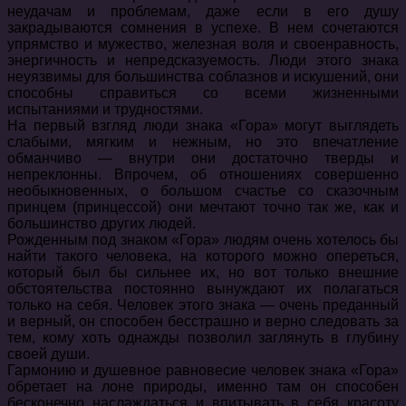
неудачам и проблемам, даже если в его душу
закрадываются сомнения в успехе. В нем сочетаются
упрямство и мужество, железная воля и своенравность,
энергичность и непредсказуемость. Люди этого знака
неуязвимы для большинства соблазнов и искушений, они
способны справиться со всеми жизненными
испытаниями и трудностями.
На первый взгляд люди знака «Гора» могут выглядеть
слабыми, мягким и нежным, но это впечатление
обманчиво — внутри они достаточно тверды и
непреклонны. Впрочем, об отношениях совершенно
необыкновенных, о большом счастье со сказочным
принцем (принцессой) они мечтают точно так же, как и
большинство других людей.
Рожденным под знаком «Гора» людям очень хотелось бы
найти такого человека, на которого можно опереться,
который был бы сильнее их, но вот только внешние
обстоятельства постоянно вынуждают их полагаться
только на себя. Человек этого знака — очень преданный
и верный, он способен бесстрашно и верно следовать за
тем, кому хоть однажды позволил заглянуть в глубину
своей души.
Гармонию и душевное равновесие человек знака «Гора»
обретает на лоне природы, именно там он способен
бесконечно наслаждаться и впитывать в себя красоту