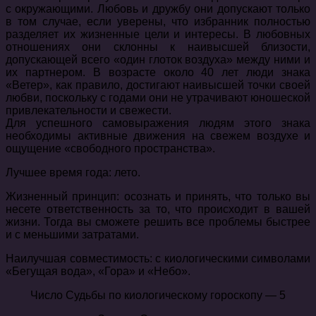
с окружающими. Любовь и дружбу они допускают только
в том случае, если уверены, что избранник полностью
разделяет их жизненные цели и интересы. В любовных
отношениях они склонны к наивысшей близости,
допускающей всего «один глоток воздуха» между ними и
их партнером. В возрасте около 40 лет люди знака
«Ветер», как правило, достигают наивысшей точки своей
любви, поскольку с годами они не утрачивают юношеской
привлекательности и свежести.
Для успешного самовыражения людям этого знака
необходимы активные движения на свежем воздухе и
ощущение «свободного пространства».
Лучшее время года: лето.
Жизненный принцип: осознать и принять, что только вы
несете ответственность за то, что происходит в вашей
жизни. Тогда вы сможете решить все проблемы быстрее
и с меньшими затратами.
Наилучшая совместимость: с киологическими символами
«Бегущая вода», «Гора» и «Небо».
Число Судьбы по киологическому гороскопу — 5