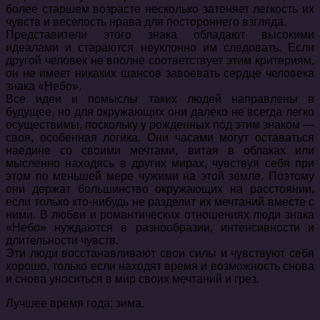
более старшем возрасте несколько затеняет легкость их
чувств и веселость нрава для постороннего взгляда.
Представители этого знака обладают высокими
идеалами и стараются неуклонно им следовать. Если
другой человек не вполне соответствует этим критериям,
он не имеет никаких шансов завоевать сердце человека
знака «Небо».
Все идеи и помыслы таких людей направлены в
будущее, но для окружающих они далеко не всегда легко
осуществимы, поскольку у рожденных под этим знаком —
своя, особенная логика. Они часами могут оставаться
наедине со своими мечтами, витая в облаках или
мысленно находясь в других мирах, чувствуя себя при
этом по меньшей мере чужими на этой земле. Поэтому
они держат большинство окружающих на расстоянии,
если только кто-нибудь не разделит их мечтаний вместе с
ними. В любви и романтических отношениях люди знака
«Небо» нуждаются в разнообразии, интенсивности и
длительности чувств.
Эти люди восстанавливают свои силы и чувствуют себя
хорошо, только если находят время и возможность снова
и снова уноситься в мир своих мечтаний и грез.
Лучшее время года: зима.