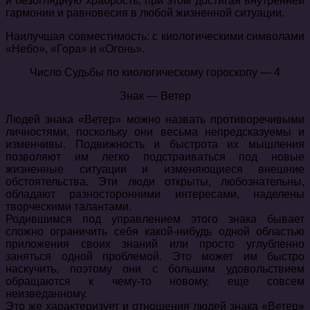
и безоглядную храбрость, при этом достигая внутренней
гармонии и равновесия в любой жизненной ситуации.
Наилучшая совместимость: с киологическими символами
«Небо», «Гора» и «Огонь».
Число Судьбы по киологическому гороскопу — 4
Знак — Ветер
Людей знака «Ветер» можно назвать противоречивыми
личностями, поскольку они весьма непредсказуемы и
изменчивы. Подвижность и быстрота их мышления
позволяют им легко подстраиваться под новые
жизненные ситуации и изменяющиеся внешние
обстоятельства. Эти люди открыты, любознательны,
обладают разносторонними интересами, наделены
творческими талантами.
Родившимся под управлением этого знака бывает
сложно ограничить себя какой-нибудь одной областью
приложения своих знаний или просто углубленно
заняться одной проблемой. Это может им быстро
наскучить, поэтому они с большим удовольствием
обращаются к чему-то новому, еще совсем
неизведанному.
Это же характеризует и отношения людей знака «Ветер»