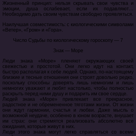
Жизненный принцип: нельзя скрывать свои чувства и
эмоции, душа ослабевает, если их подавляют…
Необходимо дать своим чувствам свободно проявляться.
Наилучшая совместимость: с киологическими символами
«Ветер», «Гром» и «Гора».
Число Судьбы по киологическому гороскопу — 7
Знак — Море
Люди знака «Море» пленяют окружающих своей
свежестью и простотой. Они легко идут на контакт,
быстро располагая к себе людей. Однако, по-настоящему
близкие и тесные отношения они строят довольно редко,
поскольку способны доверять лишь немногим и лишь
немногих уважают и любят настолько, чтобы полностью
раскрыть перед ними душу и подарить им свое сердце.
Людей знака «Море» привлекает все прекрасное,
радостное и не обремененное тяготами жизни. От жизни
они ждут гармонии, счастья и любви. Даже мысль о
возможной неудаче, особенно в юном возрасте, внушает
им страх: они стремятся реализовать абсолютно все
ожидания, которые живут в них.
Люди этого знака могут легко справляться со всеми