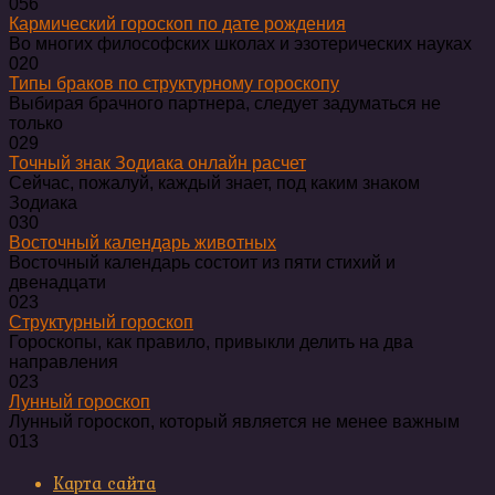
0
56
Кармический гороскоп по дате рождения
Во многих философских школах и эзотерических науках
0
20
Типы браков по структурному гороскопу
Выбирая брачного партнера, следует задуматься не
только
0
29
Точный знак Зодиака онлайн расчет
Сейчас, пожалуй, каждый знает, под каким знаком
Зодиака
0
30
Восточный календарь животных
Восточный календарь состоит из пяти стихий и
двенадцати
0
23
Структурный гороскоп
Гороскопы, как правило, привыкли делить на два
направления
0
23
Лунный гороскоп
Лунный гороскоп, который является не менее важным
0
13
Карта сайта