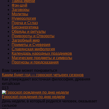
Тайна имени
Фэн-шуй
Заговоры
Молитвы
Нумерология
Порча и Сглаз
Биоэнергетика
Обряды и ритуалы
Привороты и Отвороты
Загробный мир
Приметы и Суеверия
Славянская мифология
Календарь народных праздников
Магические предметы и символы
Прогнозы и предсказания
Вам также может понравиться
Каким будет год — гороскоп четырех сезонов
Как утверждают восточная философия, древняя
китайская
0
13
Гороскоп рождения по дню недели
День недели, в который родился человек, оказывает
сильное