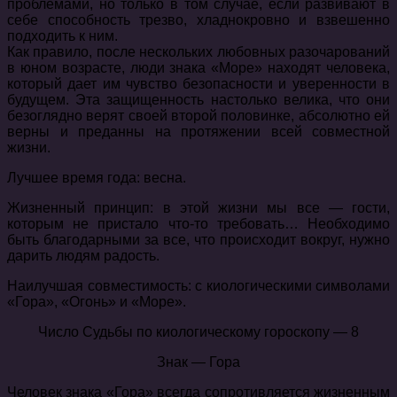
проблемами, но только в том случае, если развивают в
себе способность трезво, хладнокровно и взвешенно
подходить к ним.
Как правило, после нескольких любовных разочарований
в юном возрасте, люди знака «Море» находят человека,
который дает им чувство безопасности и уверенности в
будущем. Эта защищенность настолько велика, что они
безоглядно верят своей второй половинке, абсолютно ей
верны и преданны на протяжении всей совместной
жизни.
Лучшее время года: весна.
Жизненный принцип: в этой жизни мы все — гости,
которым не пристало что-то требовать… Необходимо
быть благодарными за все, что происходит вокруг, нужно
дарить людям радость.
Наилучшая совместимость: с киологическими символами
«Гора», «Огонь» и «Море».
Число Судьбы по киологическому гороскопу — 8
Знак — Гора
Человек знака «Гора» всегда сопротивляется жизненным