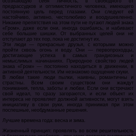
осознающую себя личность, в свободного от
предрассудков и оптимистичного человека, имеющего
постоянную цель перед глазами. Они следуют ей
настойчиво, активно, честолюбиво и воодушевленно.
Никакие препятствия на этом пути не пугают людей знака
«Гром», даже если они, иногда ошибаясь, и набивают
себе большие шишки. От выбранных целей они не
отступают до тех пор, пока не достигнут их.
Эти люди — прекрасные друзья, с которыми можно
пройти сквозь огонь и воду. Они — первопроходцы,
достигающие успеха в самых грандиозных и
немыслимых начинаниях. Природное свойство людей
знака «Гром» — постоянно находиться в движении, в
активной деятельности. Им незнакомо ощущение скуки.
В любви такие люди пылки, наивны, романтичны и
страстны. Всем своим существом они жаждут
понимания, тепла, заботы и любви. Если они встречают
свой идеал, то сразу загораются, и если объект их
интереса не проявляет должной активности, могут взять
инициативу в свои руки, иногда принимая при этом
поспешные, необдуманные решения.
Лучшие времена года: весна и зима.
Жизненный принцип: проявлять во всем решительность