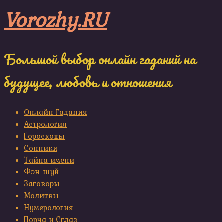
Skip
Vorozhy.RU
to
content
Большой выбор онлайн гаданий на
будущее, любовь и отношения
Онлайн Гадания
Астрология
Гороскопы
Сонники
Тайна имени
Фэн-шуй
Заговоры
Молитвы
Нумерология
Порча и Сглаз