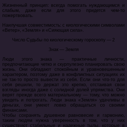
Жизненный принцип: всегда помогать нуждающимся и
слабым, даже если для этого придется чем-то
пожертвовать.
Наилучшая совместимость: с киологическими символами
«Ветер», «Земля» и «Сияющая сила».
Число Судьбы по киологическому гороскопу — 2
Знак — Земля
Люди этого знака — практичные личности,
предпочитающие четко и скурпулезно планировать свою
жизнь. Они обладают спокойным и уравновешенным
характером, поэтому даже в конфликтных ситуациях их
не так-то просто вывести из себя. Если они что-то для
себя решили, то держат это крепко, отстаивая свои
взгляды иногда даже с солидной долей упрямства. Они
верят прежде всего материальному — тому, что можно
увидеть и потрогать. Люди знака «Земля» удачливы в
деньгах, они умеют ловко обращаться со своими
финансами.
Чтобы сохранять душевное равновесие и гармонию,
таким людям нужна уверенность в том, что у них
существуют стабильные и надежные тылы, которые в