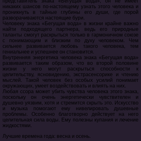
представитель знака «Бегущая вода», он не имеет
никаких шансов по-настоящему узнать этого человека и
проникнуть в тайные глубины его души, где порой
разворачиваются настоящие бури.
Человеку знака «Бегущая вода» в жизни крайне важно
найти подходящего партнера, ведь его природные
таланты смогут раскрыться только в гармоничном союзе
с понимающим и близким по духу человеком. Чем
сильнее развивается любовь такого человека, тем
гениальнее и успешнее он становится.
Внутренняя энергетика человека знака «Бегущая вода»
развивается таким образом, что во второй половине
жизни у него могут раскрыться способности к
целительству, ясновидению, экстрасенсорике и чтению
мыслей. Такой человек без особых усилий понимает
окружающих, умеет воздействовать и влиять на них.
Любая ссора может убить чувства человека этого знака,
поскольку он очень энергетически чувствителен и
душевно уязвим, хотя и стремится скрыть это. Искусство
и музыка помогают ему нивелировать душевные
проблемы. Особенно благотворно действует на него
целительная сила воды. Ему полезны купания и лечение
жидкостями.
Лучшие времена года: весна и осень.