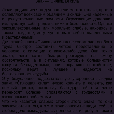
Знак — Сияющая сила
Люди, родившиеся под управлением этого знака, просто
ослепляют всех своим обаянием и силой. Они надежные
и целеустремленные личности. Окружающие доверяют
им, чувствуя себя рядом с ними в безопасности. Однако
закомплексованные или морально слабые, находясь в
таком соседстве, могут чувствовать себя подавленными
и растерянными.
Для людей знака «Сияющая сила» не составляет особого
труда быстро составить четкое представление о
человеке, о ситуации, о каком-либо деле. Они точно
знают, чего хотят, быстро реагируют на смену
обстоятельств, а в ситуациях, которые большинству
кажутся безнадежными, они сохраняют спокойствие,
поскольку верят в лучшее и надеются на
благосклонность судьбы.
Эту безусловно подсознательную уверенность людям
знака «Сияющая сила» нужно хранить и лелеять, как
нежный цветок, поскольку благодаря ей они легче
переносят болезни, справляются с трудностями и
жизненными проблемами.
Что же касается слабых сторон этого знака, то они
заключаются в том, что эти люди совсем не щадят себя, в
любом деле выкладываясь полностью, и требуют такого