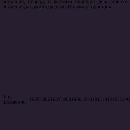
рождения, период, в который попадает день вашего
рождения, и нажмите кнопку «Получить гороскоп».
Год
19051906190719081909191019111912191319
рождения: