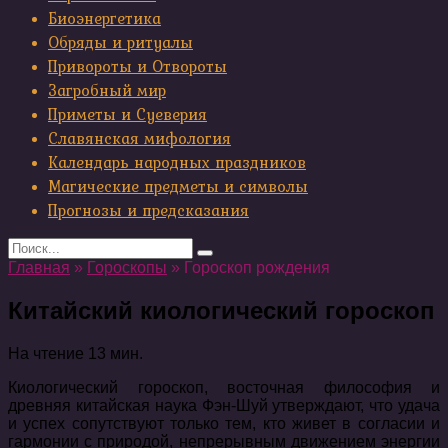
Биоэнергетика
Обряды и ритуалы
Привороты и Отвороты
Загробный мир
Приметы и Суеверия
Славянская мифология
Календарь народных праздников
Магические предметы и символы
Прогнозы и предсказания
Search
for:
Главная
»
Гороскопы
»
Гороскоп рождения
Китайский киологический гороскоп
На чтение
13 мин.
Киологический гороскоп, восточная философия и
древняя китайская наука Фэн-Шуй утверждают, что удача
и успех сопутствуют только тем, кто живет в согласии и
гармонии с природой, непрерывным движением энергии