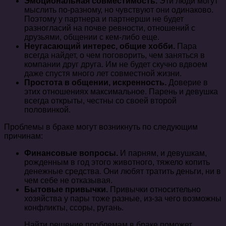
Эмоциональная совместимость.
Эти люди могут
мыслить по-разному, но чувствуют они одинаково.
Поэтому у партнера и партнерши не будет
разногласий на почве ревности, отношений с
друзьями, общении с кем-либо еще.
Неугасающий интерес, общие хобби.
Пара
всегда найдет, о чем поговорить, чем заняться в
компании друг друга. Им не будет скучно вдвоем
даже спустя много лет совместной жизни.
Простота в общении, искренность.
Доверие в
этих отношениях максимальное. Парень и девушка
всегда открыты, честны со своей второй
половинкой.
Проблемы в браке могут возникнуть по следующим
причинам:
Финансовые вопросы.
И парням, и девушкам,
рожденным в год этого животного, тяжело копить
денежные средства. Они любят тратить деньги, ни в
чем себе не отказывая.
Бытовые привычки.
Привычки относительно
хозяйства у пары тоже разные, из-за чего возможны
конфликты, ссоры, ругань.
Найти решение проблемам в браке поможет