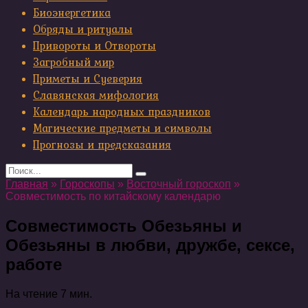
Биоэнергетика
Обряды и ритуалы
Привороты и Отвороты
Загробный мир
Приметы и Суеверия
Славянская мифология
Календарь народных праздников
Магические предметы и символы
Прогнозы и предсказания
Search
for:
Главная
»
Гороскопы
»
Восточный гороскоп
»
Совместимость по китайскому календарю
Совместимость Обезьяны и
Обезьяны в любви, дружбе, сексе,
работе
На чтение
7 мин.