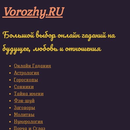
Skip
Vorozhy.RU
to
content
Большой выбор онлайн гаданий на
будущее, любовь и отношения
Онлайн Гадания
Астрология
Гороскопы
Сонники
Тайна имени
Фэн-шуй
Заговоры
Молитвы
Нумерология
Порча и Сглаз