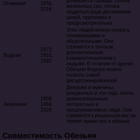
добивается правды. Полна
Огненная
1956,
жизненных сил, готова
2016
трудиться ради достижения
целей, терпелива и
предусмотрительна
Этих людей можно назвать
понимающими и
общительными. Они
стремятся к теплым,
1872,
доверительным
Водная
1932,
взаимоотношениям с
1992
людьми. В отличие от других
Обезьян Водную можно
назвать самой
дисциплинированной
Девушки и мужчины,
рожденные в эти года, очень
1908,
уравновешенные,
Земляная
1968,
интересные и
2028
предприимчивые люди. Они
стремятся к рационализму, не
терпят лукавства и обмана
Совместимость Обезьян