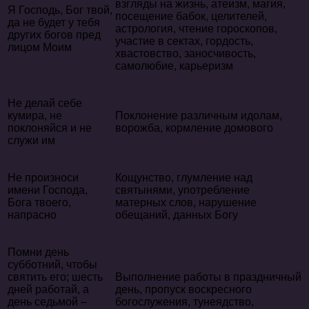
взгляды на жизнь, атеизм, магия,
Я Господь, Бог твой,
посещение бабок, целителей,
да не будет у тебя
астрология, чтение гороскопов,
других богов пред
участие в сектах, гордость,
лицом Моим
хвастовство, заносчивость,
самолюбие, карьеризм
Не делай себе
кумира, не
Поклонение различным идолам,
поклоняйся и не
ворожба, кормление домового
служи им
Не произноси
Кощунство, глумление над
имени Господа,
святынями, употребление
Бога твоего,
матерных слов, нарушение
напрасно
обещаний, данных Богу
Помни день
субботний, чтобы
святить его; шесть
Выполнение работы в праздничный
дней работай, а
день, пропуск воскресного
день седьмой –
богослужения, тунеядство,