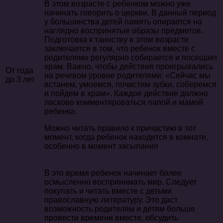
В этом возрасте с ребенком можно уже
начинать говорить о церкви. В данный период
у большинства детей память опирается на
наглядно воспринятые образы предметов.
Подготовка к таинству в этом возрасте
заключается в том, что ребенок вместе с
родителями регулярно собирается и посещает
храм. Важно, чтобы действия проигрывались
От года
на речевом уровне родителями: «Сейчас мы
до 3 лет
встанем, умоемся, почистим зубки, соберемся
и пойдем в храм». Каждое действие должно
ласково комментироваться папой и мамой
ребенка.
Можно читать правило к причастию в тот
момент, когда ребенок находится в комнате,
особенно в момент засыпания
В это время ребенок начинает более
осмысленно воспринимать мир. Следует
покупать и читать вместе с детьми
православную литературу. Это даст
возможность родителям и детям больше
провести времени вместе, обсудить