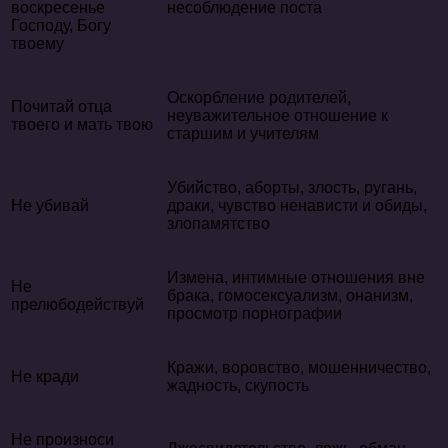
воскресенье
несоблюдение поста
Господу, Богу
твоему
Оскорбление родителей,
Почитай отца
неуважительное отношение к
твоего и мать твою
старшим и учителям
Убийство, аборты, злость, ругань,
Не убивай
драки, чувство ненависти и обиды,
злопамятство
Измена, интимные отношения вне
Не
брака, гомосексуализм, онанизм,
прелюбодействуй
просмотр порнографии
Кражи, воровство, мошенничество,
Не кради
жадность, скупость
Не произноси