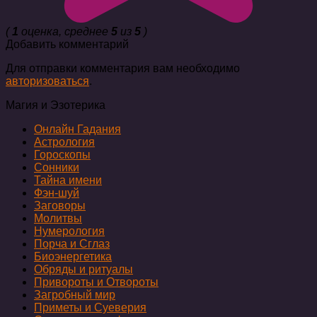
(
1
оценка, среднее
5
из
5
)
Добавить комментарий
Для отправки комментария вам необходимо
авторизоваться
.
Магия и Эзотерика
Онлайн Гадания
Астрология
Гороскопы
Сонники
Тайна имени
Фэн-шуй
Заговоры
Молитвы
Нумерология
Порча и Сглаз
Биоэнергетика
Обряды и ритуалы
Привороты и Отвороты
Загробный мир
Приметы и Суеверия