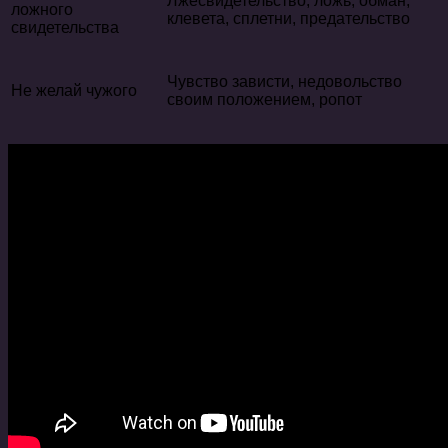
Лжесвидетельство, ложь, обман,
ложного
клевета, сплетни, предательство
свидетельства
Чувство зависти, недовольство
Не желай чужого
своим положением, ропот