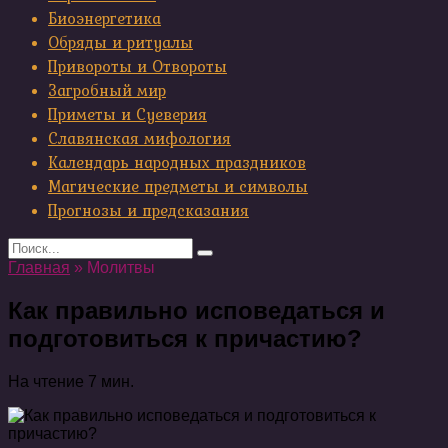
Биоэнергетика
Обряды и ритуалы
Привороты и Отвороты
Загробный мир
Приметы и Суеверия
Славянская мифология
Календарь народных праздников
Магические предметы и символы
Прогнозы и предсказания
Search
for:
Главная
»
Молитвы
Как правильно исповедаться и
подготовиться к причастию?
На чтение
7 мин.