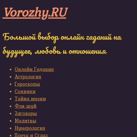
Skip
Vorozhy.RU
to
content
Большой выбор онлайн гаданий на
будущее, любовь и отношения
Онлайн Гадания
Астрология
Гороскопы
Сонники
Тайна имени
Фэн-шуй
Заговоры
Молитвы
Нумерология
Порча и Сглаз