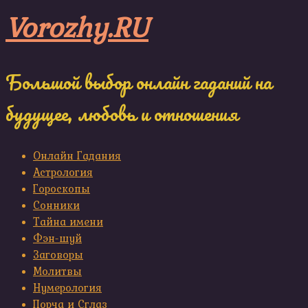
Skip
Vorozhy.RU
to
content
Большой выбор онлайн гаданий на
будущее, любовь и отношения
Онлайн Гадания
Астрология
Гороскопы
Сонники
Тайна имени
Фэн-шуй
Заговоры
Молитвы
Нумерология
Порча и Сглаз