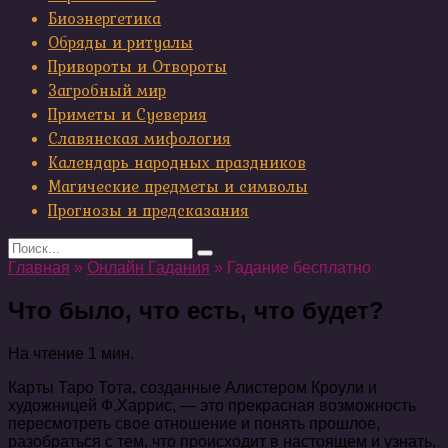
Биоэнергетика
Обряды и ритуалы
Привороты и Отвороты
Загробный мир
Приметы и Суеверия
Славянская мифология
Календарь народных праздников
Магические предметы и символы
Прогнозы и предсказания
Search
for:
Главная
»
Онлайн Гадания
»
Гадание бесплатно
Что было, что есть, что будет?
На чтение
1 мин.
Карты Таро Тота, созданные Алистером Кроули и
художницей Ф.Харрис, — это прекрасная возможность
пересмотреть свое отношение и понять прошлое,
разобраться с тем, что происходит в настоящем и узнать,