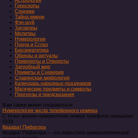
Астрология
Гороскопы
Сонники
Тайна имени
Фэн-шуй
Заговоры
Молитвы
Нумерология
Порча и Сглаз
Биоэнергетика
Обряды и ритуалы
Привороты и Отвороты
Загробный мир
Приметы и Суеверия
Славянская мифология
Календарь народных праздников
Магические предметы и символы
Прогнозы и предсказания
Вам также может понравиться
Нумерология числа телефонного номера
С точки зрения нумерологии, номер телефона оказывает
0
119
Квадрат Пифагора
Квадрат Пифагора — это известное нумерологическое