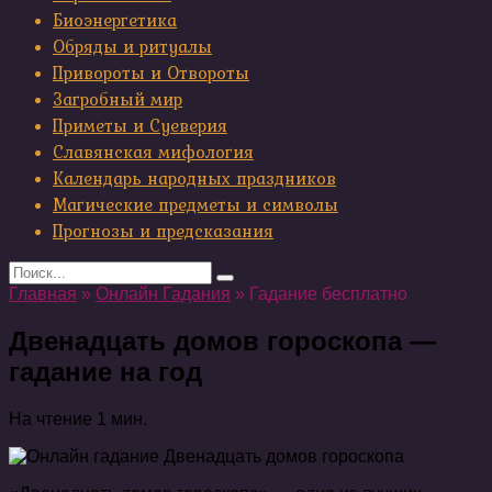
Биоэнергетика
Обряды и ритуалы
Привороты и Отвороты
Загробный мир
Приметы и Суеверия
Славянская мифология
Календарь народных праздников
Магические предметы и символы
Прогнозы и предсказания
Search
for:
Главная
»
Онлайн Гадания
»
Гадание бесплатно
Двенадцать домов гороскопа —
гадание на год
На чтение
1 мин.