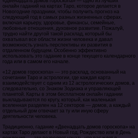
«Двенадцать домов гороскопа» — одно из лучших
онлайн гаданий на картах Таро, которое делается в
Новогодние праздники, чтобы получить прогноз на
следующий год в самых разных жизненных сферах,
включая карьеру, здоровье, финансы, семейные,
любовные отношения, духовное развитие. Пожалуй,
трудно найти другой такой расклад, который бы
охватывал все области жизни человека и давал
возможность узнать перспективы их развития в
отдаленном будущем. Особенно эффективно
использовать это гадание в конце текущего календарного
года или в самом его начале.
«12 домов гороскопа» — это расклад, основанный на
сочетании Таро и астрологии, где каждая карта
взаимодействует с одним из 12 астрологических домов, а
следовательно, со Знаком Зодиака и управляющей
планетой. Карты в этом бесплатном онлайн гадании
выкладываются по кругу, который, как маленькая
вселенная разделен на 12 секторов — домов, а каждый
отдельный дом отвечает за ту или иную сферу
деятельности человека.
Традиционно, гадание «Двенадцать домов гороскопа» на
картах Таро делают в Новый год, Рождество или в День
рождения, — это позволяет узнать, что вас ждет в