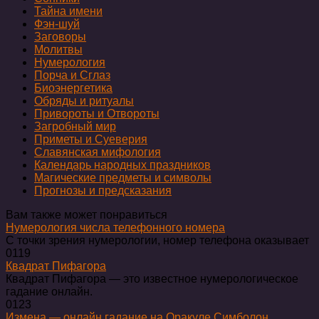
Тайна имени
Фэн-шуй
Заговоры
Молитвы
Нумерология
Порча и Сглаз
Биоэнергетика
Обряды и ритуалы
Привороты и Отвороты
Загробный мир
Приметы и Суеверия
Славянская мифология
Календарь народных праздников
Магические предметы и символы
Прогнозы и предсказания
Вам также может понравиться
Нумерология числа телефонного номера
С точки зрения нумерологии, номер телефона оказывает
0
119
Квадрат Пифагора
Квадрат Пифагора — это известное нумерологическое
гадание онлайн.
0
123
Измена — онлайн гадание на Оракуле Симболон