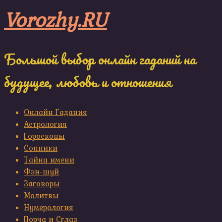
Skip
Vorozhy.RU
to
content
Большой выбор онлайн гаданий на
будущее, любовь и отношения
Онлайн Гадания
Астрология
Гороскопы
Сонники
Тайна имени
Фэн-шуй
Заговоры
Молитвы
Нумерология
Порча и Сглаз