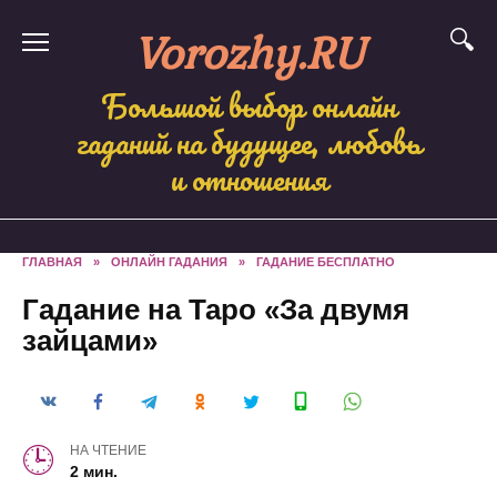
Skip
Vorozhy.RU
to
content
Большой выбор онлайн
гаданий на будущее, любовь
и отношения
ГЛАВНАЯ
»
ОНЛАЙН ГАДАНИЯ
»
ГАДАНИЕ БЕСПЛАТНО
Гадание на Таро «За двумя
зайцами»
НА ЧТЕНИЕ
2 мин.