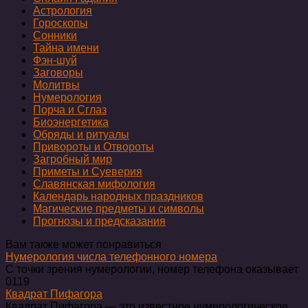
Астрология
Гороскопы
Сонники
Тайна имени
Фэн-шуй
Заговоры
Молитвы
Нумерология
Порча и Сглаз
Биоэнергетика
Обряды и ритуалы
Привороты и Отвороты
Загробный мир
Приметы и Суеверия
Славянская мифология
Календарь народных праздников
Магические предметы и символы
Прогнозы и предсказания
Вам также может понравиться
Нумерология числа телефонного номера
С точки зрения нумерологии, номер телефона оказывает
0
119
Квадрат Пифагора
Квадрат Пифагора — это известное нумерологическое