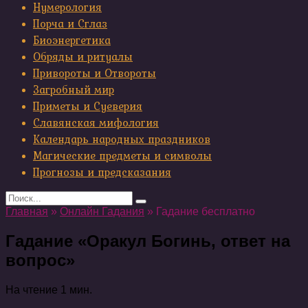
Нумерология
Порча и Сглаз
Биоэнергетика
Обряды и ритуалы
Привороты и Отвороты
Загробный мир
Приметы и Суеверия
Славянская мифология
Календарь народных праздников
Магические предметы и символы
Прогнозы и предсказания
Search
for:
Главная
»
Онлайн Гадания
»
Гадание бесплатно
Гадание «Оракул Богинь, ответ на
вопрос»
На чтение
1 мин.