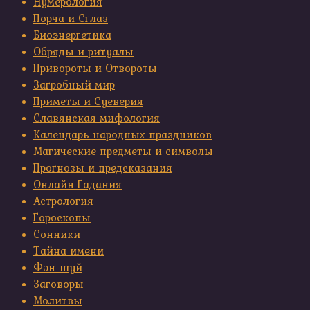
Нумерология
Порча и Сглаз
Биоэнергетика
Обряды и ритуалы
Привороты и Отвороты
Загробный мир
Приметы и Суеверия
Славянская мифология
Календарь народных праздников
Магические предметы и символы
Прогнозы и предсказания
Онлайн Гадания
Астрология
Гороскопы
Сонники
Тайна имени
Фэн-шуй
Заговоры
Молитвы