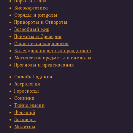
Порча и Сглаз
Биоэнергетика
Обряды и ритуалы
Привороты и Отвороты
Загробный мир
Приметы и Суеверия
Славянская мифология
Календарь народных праздников
Магические предметы и символы
Прогнозы и предсказания
Онлайн Гадания
Астрология
Гороскопы
Сонники
Тайна имени
Фэн-шуй
Заговоры
Молитвы