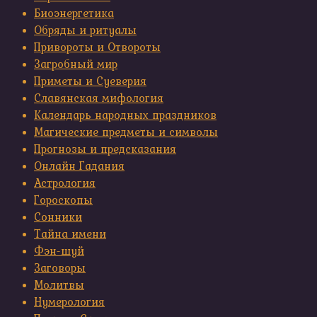
Биоэнергетика
Обряды и ритуалы
Привороты и Отвороты
Загробный мир
Приметы и Суеверия
Славянская мифология
Календарь народных праздников
Магические предметы и символы
Прогнозы и предсказания
Онлайн Гадания
Астрология
Гороскопы
Сонники
Тайна имени
Фэн-шуй
Заговоры
Молитвы
Нумерология