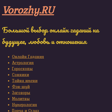
Skip
Vorozhy.RU
to
content
Большой выбор онлайн гаданий на
будущее, любовь и отношения
Онлайн Гадания
Астрология
Гороскопы
Сонники
Тайна имени
Фэн-шуй
Заговоры
Молитвы
Нумерология
Порча и Сглаз