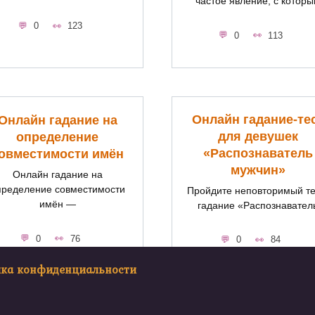
частое явление, с котор
0
123
0
113
Онлайн гадание-те
Онлайн гадание на
для девушек
определение
«Распознаватель
овместимости имён
мужчин»
Онлайн гадание на
пределение совместимости
Пройдите неповторимый те
имён —
гадание «Распознавател
0
76
0
84
ика конфиденциальности