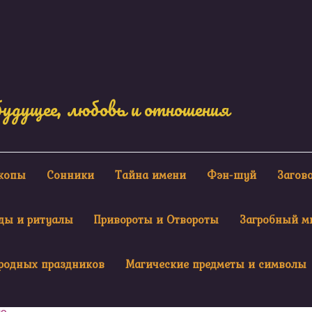
будущее, любовь и отношения
скопы
Сонники
Тайна имени
Фэн-шуй
Загов
ды и ритуалы
Привороты и Отвороты
Загробный м
родных праздников
Магические предметы и символы