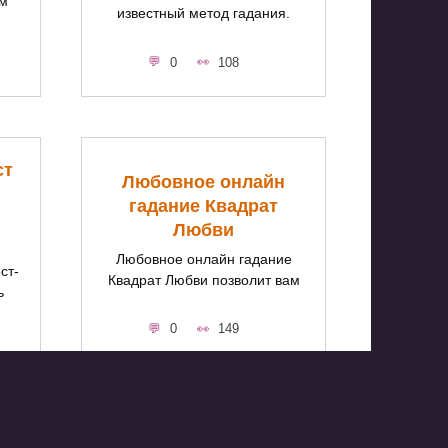
ым
известный метод гадания.
0
108
ст
Любовное онлайн
гадание Квадрат
Любви
Любовное онлайн гадание
ст-
Квадрат Любви позволит вам
ь
0
149