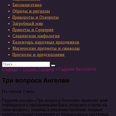
Биоэнергетика
Обряды и ритуалы
Привороты и Отвороты
Загробный мир
Приметы и Суеверия
Славянская мифология
Календарь народных праздников
Магические предметы и символы
Прогнозы и предсказания
Search
for:
Главная
»
Онлайн Гадания
»
Гадание бесплатно
Три вопроса Ангелам
На чтение
1 мин.
Гадание онлайн «Три вопроса Ангелам» позволит вам
пообщаться с посланниками Бога, получить ответы на
свои вопросы, помощь в решении проблем, мудрые
советы и предостережения от безрассудных поступков.