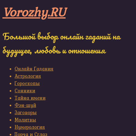
Skip
Vorozhy.RU
to
content
Большой выбор онлайн гаданий на
будущее, любовь и отношения
Онлайн Гадания
Астрология
Гороскопы
Сонники
Тайна имени
Фэн-шуй
Заговоры
Молитвы
Нумерология
Порча и Сглаз