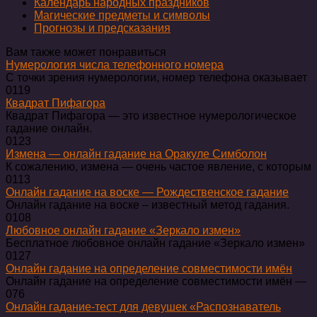
Календарь народных праздников
Магические предметы и символы
Прогнозы и предсказания
Вам также может понравиться
Нумерология числа телефонного номера
С точки зрения нумерологии, номер телефона оказывает
0
119
Квадрат Пифагора
Квадрат Пифагора — это известное нумерологическое
гадание онлайн.
0
123
Измена — онлайн гадание на Оракуле Симболон
К сожалению, измена — очень частое явление, с которым
0
113
Онлайн гадание на воске — Рождественское гадание
Онлайн гадание на воске – известный метод гадания.
0
108
Любовное онлайн гадание «Зеркало измен»
Бесплатное любовное онлайн гадание «Зеркало измен»
0
127
Онлайн гадание на определение совместимости имён
Онлайн гадание на определение совместимости имён —
0
76
Онлайн гадание-тест для девушек «Распознаватель