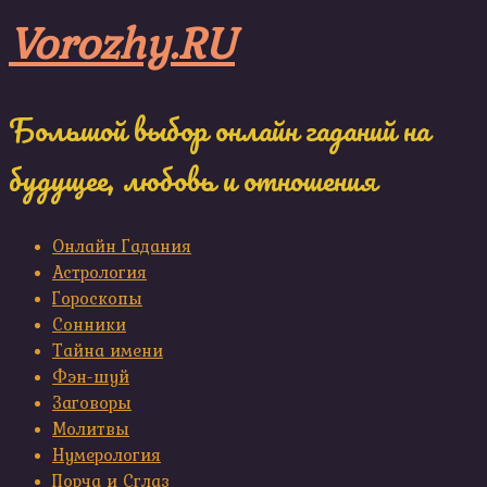
Skip
Vorozhy.RU
to
content
Большой выбор онлайн гаданий на
будущее, любовь и отношения
Онлайн Гадания
Астрология
Гороскопы
Сонники
Тайна имени
Фэн-шуй
Заговоры
Молитвы
Нумерология
Порча и Сглаз