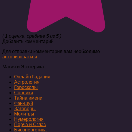
(
1
оценка, среднее
5
из
5
)
Добавить комментарий
Для отправки комментария вам необходимо
авторизоваться
.
Магия и Эзотерика
Онлайн Гадания
Астрология
Гороскопы
Сонники
Тайна имени
Фэн-шуй
Заговоры
Молитвы
Нумерология
Порча и Сглаз
Биоэнергетика