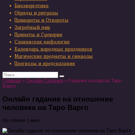
Биоэнергетика
Обряды и ритуалы
Привороты и Отвороты
Загробный мир
Приметы и Суеверия
Славянская мифология
Календарь народных праздников
Магические предметы и символы
Прогнозы и предсказания
Search
for:
Главная
»
Онлайн Гадания
»
Гадания на картах Таро
Варго
Онлайн гадание на отношение
человека на Таро Варго
На чтение
1 мин.