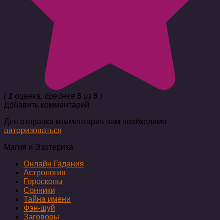
(
1
оценка, среднее
5
из
5
)
Добавить комментарий
Для отправки комментария вам необходимо
авторизоваться
.
Магия и Эзотерика
Онлайн Гадания
Астрология
Гороскопы
Сонники
Тайна имени
Фэн-шуй
Заговоры