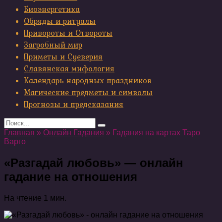
Биоэнергетика
Обряды и ритуалы
Привороты и Отвороты
Загробный мир
Приметы и Суеверия
Славянская мифология
Календарь народных праздников
Магические предметы и символы
Прогнозы и предсказания
Search
for:
Главная
»
Онлайн Гадания
»
Гадания на картах Таро
Варго
«Разгадай любовь» — онлайн
гадание на отношения
На чтение
1 мин.