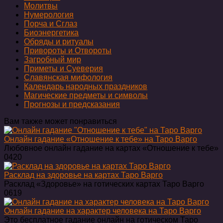
Молитвы
Нумерология
Порча и Сглаз
Биоэнергетика
Обряды и ритуалы
Привороты и Отвороты
Загробный мир
Приметы и Суеверия
Славянская мифология
Календарь народных праздников
Магические предметы и символы
Прогнозы и предсказания
Вам также может понравиться
Онлайн гадание «Отношение к тебе» на Таро Варго
Любовное онлайн гадание на картах «Отношение к тебе»
0
420
Расклад на здоровье на картах Таро Варго
Расклад «Здоровье» на готических картах Таро Варго
0
619
Онлайн гадание на характер человека на Таро Варго
Это бесплатное гадание онлайн на готическом Таро