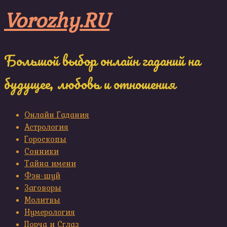
Skip
Vorozhy.RU
to
content
Большой выбор онлайн гаданий на
будущее, любовь и отношения
Онлайн Гадания
Астрология
Гороскопы
Сонники
Тайна имени
Фэн-шуй
Заговоры
Молитвы
Нумерология
Порча и Сглаз