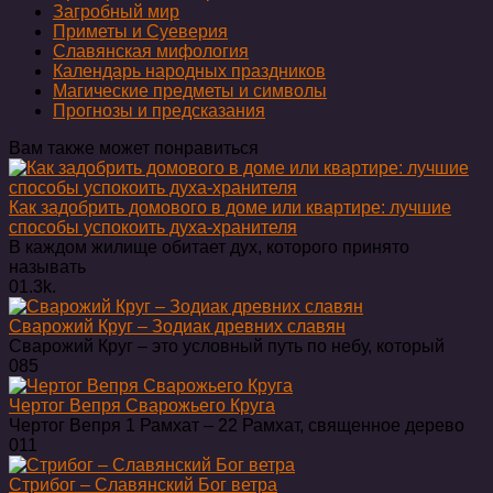
Загробный мир
Приметы и Суеверия
Славянская мифология
Календарь народных праздников
Магические предметы и символы
Прогнозы и предсказания
Вам также может понравиться
Как задобрить домового в доме или квартире: лучшие
способы успокоить духа-хранителя
В каждом жилище обитает дух, которого принято
называть
0
1.3k.
Сварожий Круг – Зодиак древних славян
Сварожий Круг – это условный путь по небу, который
0
85
Чертог Вепря Сварожьего Круга
Чертог Вепря 1 Рамхат ‒ 22 Рамхат, священное дерево
0
11
Стрибог – Славянский Бог ветра