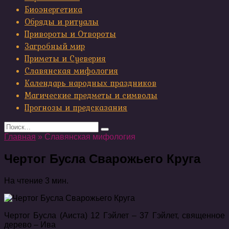
Биоэнергетика
Обряды и ритуалы
Привороты и Отвороты
Загробный мир
Приметы и Суеверия
Славянская мифология
Календарь народных праздников
Магические предметы и символы
Прогнозы и предсказания
Search
for:
Главная
»
Славянская мифология
Чертог Бусла Сварожьего Круга
На чтение
3 мин.
Чертог Бусла (Аиста) 12 Гэйлет ‒ 37 Гэйлет, священное
дерево ‒ Ива