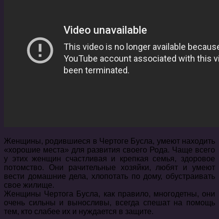
Женщины, родившиеся в Чертоге Бусла, умеют находить
«хорошие места» для развития своего Рода. Чаще всего
у этих женщин счастливая и крепкая семья, здоровое
потомство. Они рачительные хозяйки, любят и умеют
вести домашние дела, хлопотать по дому, обустраивать
свое жилище.
Женщины Чертога Бусла, как правило, многодетны, они
очень сильны и выносливы, всегда спешат на помощь
тем, кто слабее их и нуждается в защите.