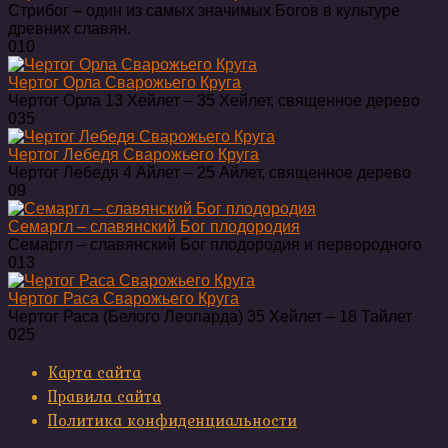
Стрибог – один из самых значимых Богов в культуре
древних славян.
0
10
Чертог Орла Сварожьего Круга
Чертог Орла 13 Хейлет ‒ 35 Хейлет, священное дерево
0
35
Чертог Лебедя Сварожьего Круга
Чертог Лебедя 4 Айлет ‒ 25 Айлет, священное дерево
0
9
Семаргл – славянский Бог плодородия
Семаргл – славянский Бог плодородия и первородного
0
13
Чертог Раса Сварожьего Круга
Чертог Раса (Белого Леопарда) 35 Хейлет ‒ 18 Тайлет
0
25
Карта сайта
Правила сайта
Политика конфиденциальности