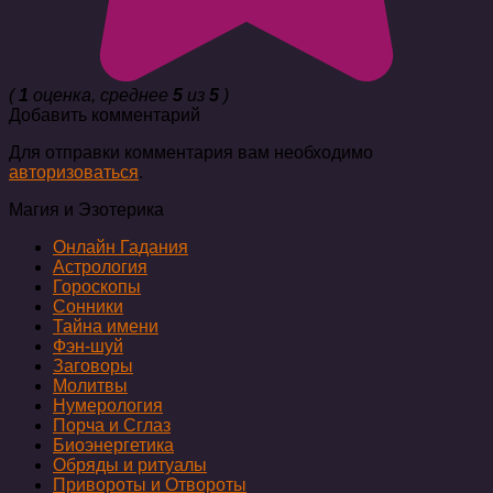
(
1
оценка, среднее
5
из
5
)
Добавить комментарий
Для отправки комментария вам необходимо
авторизоваться
.
Магия и Эзотерика
Онлайн Гадания
Астрология
Гороскопы
Сонники
Тайна имени
Фэн-шуй
Заговоры
Молитвы
Нумерология
Порча и Сглаз
Биоэнергетика
Обряды и ритуалы
Привороты и Отвороты