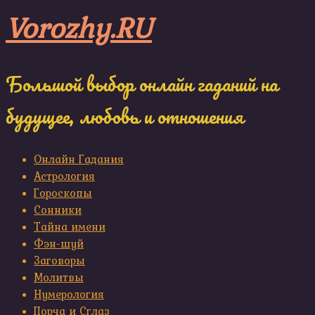
Skip
Vorozhy.RU
to
content
Большой выбор онлайн гаданий на
будущее, любовь и отношения
Онлайн Гадания
Астрология
Гороскопы
Сонники
Тайна имени
Фэн-шуй
Заговоры
Молитвы
Нумерология
Порча и Сглаз