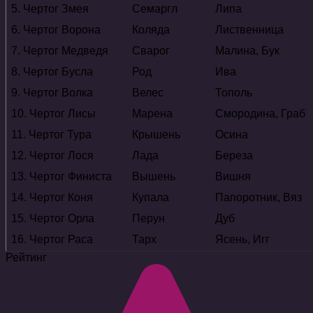
5. Чертог Змея
Семаргл
Липа
6. Чертог Ворона
Коляда
Лиственница
7. Чертог Медведя
Сварог
Малина, Бук
8. Чертог Бусла
Род
Ива
9. Чертог Волка
Велес
Тополь
10. Чертог Лисы
Марена
Смородина, Граб
11. Чертог Тура
Крышень
Осина
12. Чертог Лося
Лада
Береза
13. Чертог Финиста
Вышень
Вишня
14. Чертог Коня
Купала
Папоротник, Вяз
15. Чертог Орла
Перун
Дуб
16. Чертог Раса
Тарх
Ясень, Игг
Рейтинг