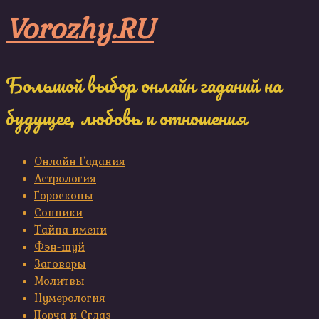
Skip
Vorozhy.RU
to
content
Большой выбор онлайн гаданий на
будущее, любовь и отношения
Онлайн Гадания
Астрология
Гороскопы
Сонники
Тайна имени
Фэн-шуй
Заговоры
Молитвы
Нумерология
Порча и Сглаз