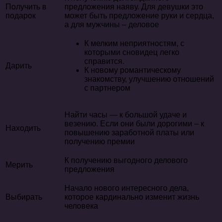
Получить в
предложения наяву. Для девушки это
подарок
может быть предложение руки и сердца,
а для мужчины – деловое
К мелким неприятностям, с
которыми сновидец легко
справится.
Дарить
К новому романтическому
знакомству, улучшению отношений
с партнером
Найти часы — к большой удаче и
везению. Если они были дорогими – к
Находить
повышению заработной платы или
получению премии
К получению выгодного делового
Мерить
предложения
Начало нового интересного дела,
Выбирать
которое кардинально изменит жизнь
человека