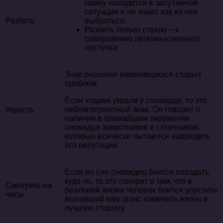
наяву находится в запутанной
ситуации и не знает, как из нее
Разбить
выбраться.
Разбить только стекло – к
совершению легкомысленного
поступка
Знак решения накопившихся старых
проблем.
Если ходики украли у сновидца, то это
неблагоприятный знак. Он говорит о
Украсть
наличии в ближайшем окружении
сновидца завистников и сплетников,
которые всячески пытаются навредить
его репутации
Если во сне сновидец боится опоздать
куда-то, то это говорит о том, что в
Смотреть на
реальной жизни человек боится упустить
часы
выпавший ему шанс изменить жизнь в
лучшую сторону