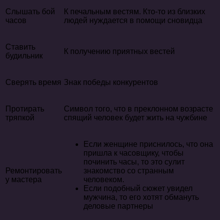
Слышать бой
К печальным вестям. Кто-то из близких
часов
людей нуждается в помощи сновидца
Ставить
К получению приятных вестей
будильник
Сверять время
Знак победы конкурентов
Протирать
Символ того, что в преклонном возрасте
тряпкой
спящий человек будет жить на чужбине
Если женщине приснилось, что она
пришла к часовщику, чтобы
починить часы, то это сулит
Ремонтировать
знакомство со странным
у мастера
человеком.
Если подобный сюжет увидел
мужчина, то его хотят обмануть
деловые партнеры