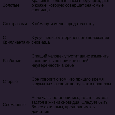
Красивые золотые часы предупреждают
Золотые
о краже, которую совершат знакомые
сновидца
Со стразами
К обману, измене, предательству
С
К улучшению материального положения
бриллиантами
сновидца
Спящий человек упустит шанс изменить
Разбитые
свою жизнь по причине своей
неуверенности в себе
Сон говорит о том, что пришло время
Старые
задуматься о своих поступках в прошлом
Если часы остановились, то это символ
застоя в жизни сновидца. Следует быть
Сломанные
более активным, предпринимать
действия