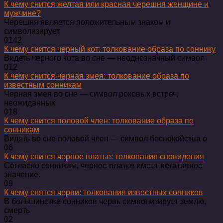
К чему снится желтая или красная черешня женщине и
мужчине?
Черешня является положительным знаком и
символизирует
0
142
К чему снится черный кот: толкование образа по соннику
Видеть черного кота во сне — неоднозначный символ
0
12
К чему снится черная змея: толкование образа по
известным сонникам
Черная змея во сне — символ роковых встреч,
неожиданных
0
18
К чему снится половой член: толкование образа по
сонникам
Видеть во сне половой член — символ беспокойства о
0
6
К чему снится черное платье: толкования сновидения
Согласно сонникам, черное платье имеет негативное
значение.
0
9
К чему снятся черви: толкования известных сонников
В большинстве сонников червь символизирует землю,
смерть
0
2