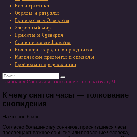
Биоэнергетика
Обряды и ритуалы
Привороты и Отвороты
Загробный мир
Приметы и Суеверия
Славянская мифология
Календарь народных праздников
Магические предметы и символы
Прогнозы и предсказания
Search
for:
Главная
»
Сонники
»
Толкование снов на букву Ч
К чему снятся часы — толкование
сновидения
На чтение
6 мин.
Согласно большинству сонников, приснившиеся часы
предвещают важное событие или появление человека,