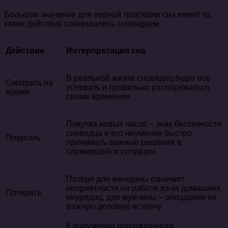
Большое значение для верной трактовки сна имеет то,
какие действия совершались сновидцем.
Действие
Интерпретация сна
В реальной жизни сновидец будет все
Смотреть на
успевать и правильно распоряжаться
время
своим временем
Покупка новых часов – знак беспечности
сновидца и его неумения быстро
Покупать
принимать важные решения в
сложившейся ситуации
Потеря для женщины означает
неприятности на работе из-за домашних
Потерять
неурядиц, для мужчины – опоздание на
важную деловую встречу
К получению долгожданного