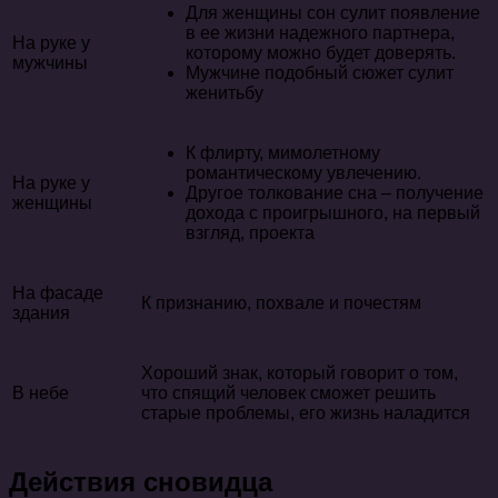
Для женщины сон сулит появление
в ее жизни надежного партнера,
На руке у
которому можно будет доверять.
мужчины
Мужчине подобный сюжет сулит
женитьбу
К флирту, мимолетному
романтическому увлечению.
На руке у
Другое толкование сна – получение
женщины
дохода с проигрышного, на первый
взгляд, проекта
На фасаде
К признанию, похвале и почестям
здания
Хороший знак, который говорит о том,
В небе
что спящий человек сможет решить
старые проблемы, его жизнь наладится
Действия сновидца