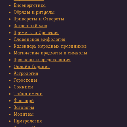
Биоэнергетика
Обряды и ритуалы
Привороты и Отвороты
Загробный мир
Приметы и Суеверия
Славянская мифология
Календарь народных праздников
Магические предметы и символы
Прогнозы и предсказания
Онлайн Гадания
Астрология
Гороскопы
Сонники
Тайна имени
Фэн-шуй
Заговоры
Молитвы
Нумерология