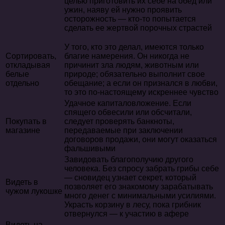
целью приготовить их себе на обед или
ужин, наяву ей нужно проявить
осторожность — кто-то попытается
сделать ее жертвой порочных страстей
У того, кто это делал, имеются только
Сортировать,
благие намерения. Он никогда не
откладывая
причинит зла людям, животным или
белые
природе; обязательно выполнит свое
отдельно
обещание; а если он признался в любви,
то это по-настоящему искреннее чувство
Удачное капиталовложение. Если
спящего обвесили или обсчитали,
Покупать в
следует проверять банкноты,
магазине
передаваемые при заключении
договоров продажи, они могут оказаться
фальшивыми
Завидовать благополучию другого
человека. Без спросу забрать грибы себе
— сновидец узнает секрет, который
Видеть в
позволяет его знакомому зарабатывать
чужом лукошке
много денег с минимальными усилиями.
Украсть корзину в лесу, пока грибник
отвернулся — к участию в афере
Видеть на