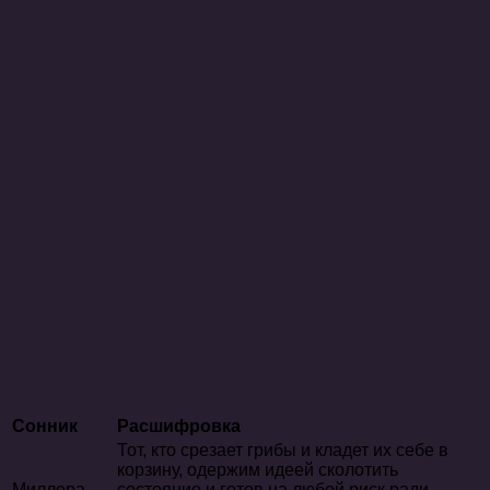
Сонник
Расшифровка
Тот, кто срезает грибы и кладет их себе в
корзину, одержим идеей сколотить
Миллера
состояние и готов на любой риск ради