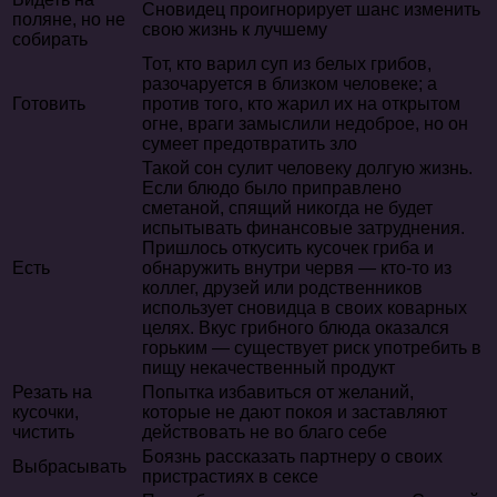
Сновидец проигнорирует шанс изменить
поляне, но не
свою жизнь к лучшему
собирать
Тот, кто варил суп из белых грибов,
разочаруется в близком человеке; а
Готовить
против того, кто жарил их на открытом
огне, враги замыслили недоброе, но он
сумеет предотвратить зло
Такой сон сулит человеку долгую жизнь.
Если блюдо было приправлено
сметаной, спящий никогда не будет
испытывать финансовые затруднения.
Пришлось откусить кусочек гриба и
Есть
обнаружить внутри червя — кто-то из
коллег, друзей или родственников
использует сновидца в своих коварных
целях. Вкус грибного блюда оказался
горьким — существует риск употребить в
пищу некачественный продукт
Резать на
Попытка избавиться от желаний,
кусочки,
которые не дают покоя и заставляют
чистить
действовать не во благо себе
Боязнь рассказать партнеру о своих
Выбрасывать
пристрастиях в сексе