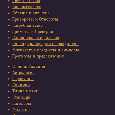
Порча и Сглаз
Биоэнергетика
Обряды и ритуалы
Привороты и Отвороты
Загробный мир
Приметы и Суеверия
Славянская мифология
Календарь народных праздников
Магические предметы и символы
Прогнозы и предсказания
Онлайн Гадания
Астрология
Гороскопы
Сонники
Тайна имени
Фэн-шуй
Заговоры
Молитвы