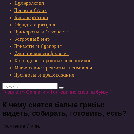
Нумерология
Порча и Сглаз
Биоэнергетика
Обряды и ритуалы
Привороты и Отвороты
Загробный мир
Приметы и Суеверия
Славянская мифология
Календарь народных праздников
Магические предметы и символы
Прогнозы и предсказания
Search
for:
Главная
»
Сонники
»
Толкование снов на букву Г
К чему снятся белые грибы:
видеть, собирать, готовить, есть?
На чтение
7 мин.