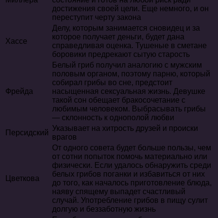
достижения своей цели. Еще немного, и он
переступит черту закона
Делу, которым занимается сновидец и за
которое получает деньги, будет дана
Хассе
справедливая оценка. Тушеные в сметане
боровики предрекают сытую старость
Белый гриб получил аналогию с мужским
половым органом, поэтому парню, который
собирал грибы во сне, предстоит
Фрейда
насыщенная сексуальная жизнь. Девушке
такой сон обещает бракосочетание с
любимым человеком. Выбрасывать грибы
— склонность к однополой любви
Указывает на хитрость друзей и происки
Персидский
врагов
От одного совета будет больше пользы, чем
от сотни попыток помочь материально или
физически. Если удалось обнаружить среди
белых грибов поганки и избавиться от них
Цветкова
до того, как началось приготовление блюда,
наяву спящему выпадет счастливый
случай. Употребление грибов в пищу сулит
долгую и беззаботную жизнь