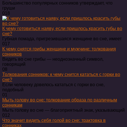
Большинство популярных сонников утверждает, что
груши
0
18
К чему готовиться наяву, если пришлось красить губы во
сне?
Губная помада, пригрезившаяся женщине во сне, имеет
0
17
К чему снятся грибы женщине и мужчине: толкования
сонников
Видеть во сне грибы — неоднозначный символ,
говорящий
0
8
Толкования сонников: к чему снится кататься с горки во
сне?
Если человеку довелось кататься с горки во сне,
подобный
0
1
Мыть голову во сне: толкование образа по различным
сонникам
Мыть голову во сне — благоприятный знак, указывающий
0
12
Что значит видеть себя голой во сне: трактовка в
сонниках