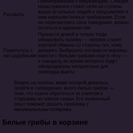
Пренебрежение к окружающим. Спящий
незаслуженно ставит себя на ступень
выше остальных людей и предъявляет к
Рисовать
ним нереалистичные требования. Если
не пересмотреть свое поведение, можно
остаться в одиночестве
Принести домой и только тогда
обнаружить ошибку — человек станет
жертвой обмана со стороны тех, кому
Перепутать с
доверял. Выбросить поганки из корзины
несъедобными
вместе с белыми грибами еще в лесу —
к скандалу, во время которого будут
обнародованы неприятные для
сновидца факты
Видеть на поляне, мимо которой довелось
пройти в сновидении, много белых грибов —
знак, что нужно обратиться за советом к
старшему из членов семьи. Его жизненный
опыт поможет решить проблему с
минимальными потерями.
Белые грибы в корзине