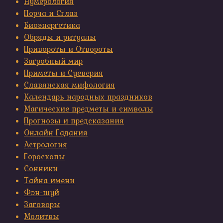
Нумерология
Порча и Сглаз
Биоэнергетика
Обряды и ритуалы
Привороты и Отвороты
Загробный мир
Приметы и Суеверия
Славянская мифология
Календарь народных праздников
Магические предметы и символы
Прогнозы и предсказания
Онлайн Гадания
Астрология
Гороскопы
Сонники
Тайна имени
Фэн-шуй
Заговоры
Молитвы