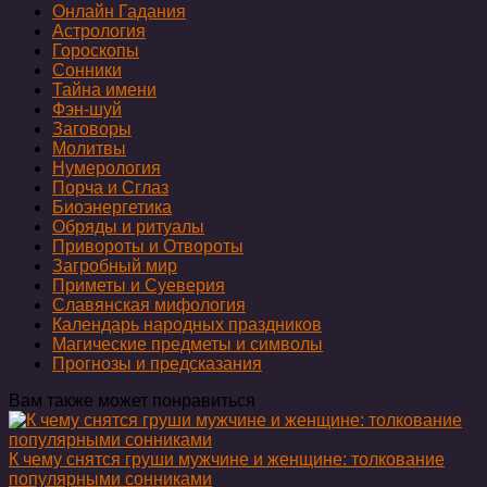
Онлайн Гадания
Астрология
Гороскопы
Сонники
Тайна имени
Фэн-шуй
Заговоры
Молитвы
Нумерология
Порча и Сглаз
Биоэнергетика
Обряды и ритуалы
Привороты и Отвороты
Загробный мир
Приметы и Суеверия
Славянская мифология
Календарь народных праздников
Магические предметы и символы
Прогнозы и предсказания
Вам также может понравиться
К чему снятся груши мужчине и женщине: толкование
популярными сонниками