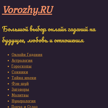
Skip
Vorozhy.RU
to
content
Большой выбор онлайн гаданий на
будущее, любовь и отношения
Онлайн Гадания
Астрология
Гороскопы
Сонники
Тайна имени
Фэн-шуй
Заговоры
Молитвы
Нумерология
Порча и Сглаз