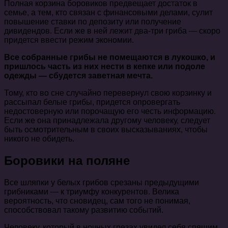
Полная корзина боровиков предвещает достаток в
семье, а тем, кто связан с финансовыми делами, сулит
повышение ставки по депозиту или получение
дивидендов. Если же в ней лежит два-три гриба — скоро
придется ввести режим экономии.
Все собранные грибы не помещаются в лукошко, и
пришлось часть из них нести в кепке или подоле
одежды — сбудется заветная мечта.
Тому, кто во сне случайно перевернул свою корзинку и
рассыпал белые грибы, придется опровергать
недостоверную или порочащую его честь информацию.
Если же она принадлежала другому человеку, следует
быть осмотрительным в своих высказываниях, чтобы
никого не обидеть.
Боровики на поляне
Все шляпки у белых грибов срезаны предыдущими
грибниками — к триумфу конкурентов. Велика
вероятность, что сновидец, сам того не понимая,
способствовал такому развитию событий.
Человеку, который в ночных грезах увидел себя спящим