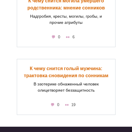
К чему снится могила умершего
родственника: мнение сонников
Надгробия, кресты, могилы, гробы, и
прочие атрибуты
0
6
К чему снится голый мужчина:
трактовка сновидения по сонникам
В эзотерике обнаженный человек
олицетворяет беззащитность
0
19