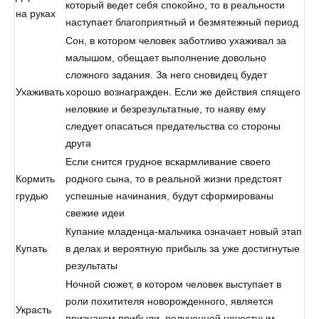
который ведет себя спокойно, то в реальности
на руках
наступает благоприятный и безмятежный период
Сон, в котором человек заботливо ухаживал за
малышом, обещает выполнение довольно
сложного задания. За него сновидец будет
Ухаживать
хорошо вознагражден. Если же действия спящего
неловкие и безрезультатные, то наяву ему
следует опасаться предательства со стороны
друга
Если снится грудное вскармливание своего
Кормить
родного сына, то в реальной жизни предстоят
грудью
успешные начинания, будут сформированы
свежие идеи
Купание младенца-мальчика означает новый этап
Купать
в делах и вероятную прибыль за уже достигнутые
результаты
Ночной сюжет, в котором человек выступает в
роли похитителя новорожденного, является
Украсть
признаком прибыли, полученной нечестным