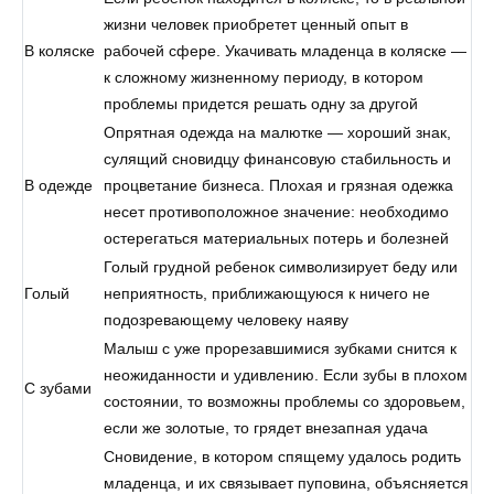
жизни человек приобретет ценный опыт в
В коляске
рабочей сфере. Укачивать младенца в коляске —
к сложному жизненному периоду, в котором
проблемы придется решать одну за другой
Опрятная одежда на малютке — хороший знак,
сулящий сновидцу финансовую стабильность и
В одежде
процветание бизнеса. Плохая и грязная одежка
несет противоположное значение: необходимо
остерегаться материальных потерь и болезней
Голый грудной ребенок символизирует беду или
Голый
неприятность, приближающуюся к ничего не
подозревающему человеку наяву
Малыш с уже прорезавшимися зубками снится к
неожиданности и удивлению. Если зубы в плохом
С зубами
состоянии, то возможны проблемы со здоровьем,
если же золотые, то грядет внезапная удача
Сновидение, в котором спящему удалось родить
младенца, и их связывает пуповина, объясняется