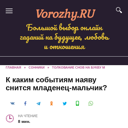
Skip
Vorozhy.RU
to
content
Большой выбор онлайн
гаданий на будущее, любовь
и отношения
ГЛАВНАЯ
»
СОННИКИ
»
ТОЛКОВАНИЕ СНОВ НА БУКВУ М
К каким событиям наяву
снится младенец-мальчик?
НА ЧТЕНИЕ
8 мин.