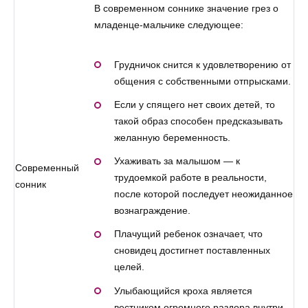
В современном соннике значение грез о
младенце-мальчике следующее:
Грудничок снится к удовлетворению от
общения с собственными отпрысками.
Если у спящего нет своих детей, то
такой образ способен предсказывать
желанную беременность.
Ухаживать за малышом — к
Современный
трудоемкой работе в реальности,
сонник
после которой последует неожиданное
вознаграждение.
Плачущий ребенок означает, что
сновидец достигнет поставленных
целей.
Улыбающийся кроха является
вестником огромного раздора внутри