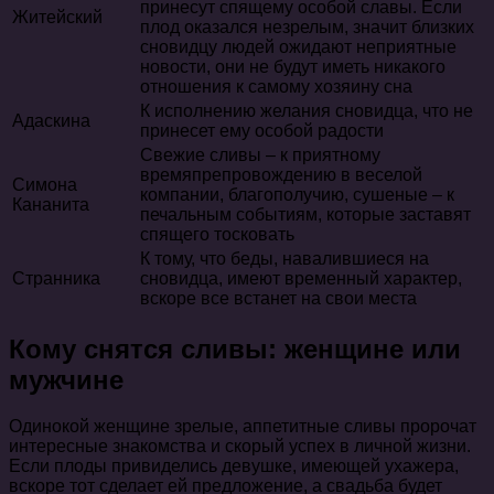
принесут спящему особой славы. Если
Житейский
плод оказался незрелым, значит близких
сновидцу людей ожидают неприятные
новости, они не будут иметь никакого
отношения к самому хозяину сна
К исполнению желания сновидца, что не
Адаскина
принесет ему особой радости
Свежие сливы – к приятному
времяпрепровождению в веселой
Симона
компании, благополучию, сушеные – к
Кананита
печальным событиям, которые заставят
спящего тосковать
К тому, что беды, навалившиеся на
Странника
сновидца, имеют временный характер,
вскоре все встанет на свои места
Кому снятся сливы: женщине или
мужчине
Одинокой женщине зрелые, аппетитные сливы пророчат
интересные знакомства и скорый успех в личной жизни.
Если плоды привиделись девушке, имеющей ухажера,
вскоре тот сделает ей предложение, а свадьба будет