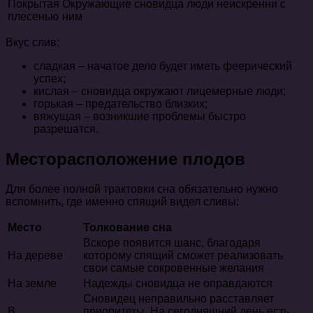
Покрытая
Окружающие сновидца люди неискренни с
плесенью
ним
Вкус слив:
сладкая – начатое дело будет иметь феерический
успех;
кислая – сновидца окружают лицемерные люди;
горькая – предательство близких;
вяжущая – возникшие проблемы быстро
разрешатся.
Месторасположение плодов
Для более полной трактовки сна обязательно нужно
вспомнить, где именно спящий видел сливы:
Место
Толкование сна
Вскоре появится шанс, благодаря
На дереве
которому спящий сможет реализовать
свои самые сокровенные желания
На земле
Надежды сновидца не оправдаются
Сновидец неправильно расставляет
В
приоритеты. На сегодняшний день есть