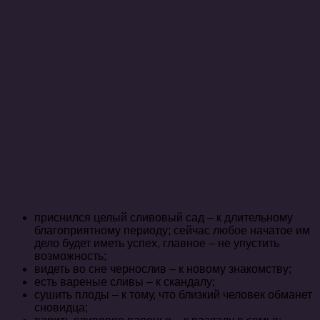
приснился целый сливовый сад – к длительному
благоприятному периоду; сейчас любое начатое им
дело будет иметь успех, главное – не упустить
возможность;
видеть во сне чернослив – к новому знакомству;
есть вареные сливы – к скандалу;
сушить плоды – к тому, что близкий человек обманет
сновидца;