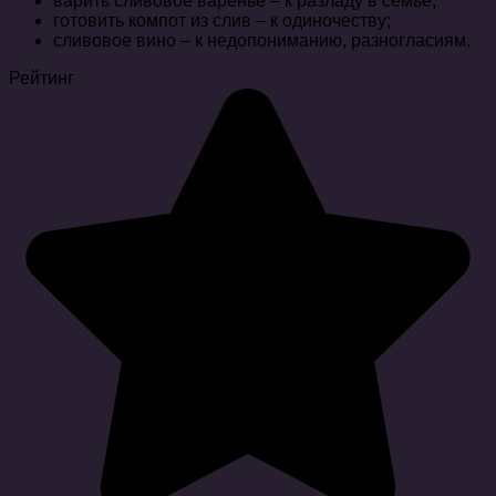
варить сливовое варенье – к разладу в семье;
готовить компот из слив – к одиночеству;
сливовое вино – к недопониманию, разногласиям.
Рейтинг