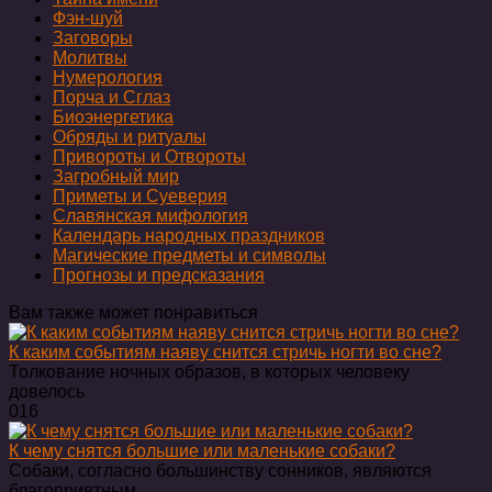
Фэн-шуй
Заговоры
Молитвы
Нумерология
Порча и Сглаз
Биоэнергетика
Обряды и ритуалы
Привороты и Отвороты
Загробный мир
Приметы и Суеверия
Славянская мифология
Календарь народных праздников
Магические предметы и символы
Прогнозы и предсказания
Вам также может понравиться
К каким событиям наяву снится стричь ногти во сне?
Толкование ночных образов, в которых человеку
довелось
0
16
К чему снятся большие или маленькие собаки?
Собаки, согласно большинству сонников, являются
благоприятным