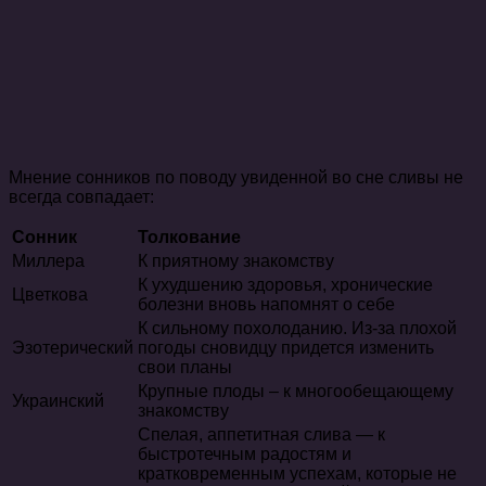
Мнение сонников по поводу увиденной во сне сливы не
всегда совпадает:
С
онник
Толкование
Миллера
К приятному знакомству
К ухудшению здоровья, хронические
Цветкова
болезни вновь напомнят о себе
К сильному похолоданию. Из-за плохой
Эзотерический
погоды сновидцу придется изменить
свои планы
Крупные плоды – к многообещающему
Украинский
знакомству
Спелая, аппетитная слива — к
быстротечным радостям и
кратковременным успехам, которые не