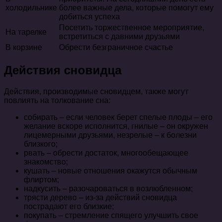
холодильнике
более важные дела, которые помогут ему
добиться успеха
Посетить торжественное мероприятие,
На тарелке
встретиться с давними друзьями
В корзине
Обрести безграничное счастье
Действия сновидца
Действия, производимые сновидцем, также могут
повлиять на толкование сна:
собирать – если человек берет спелые плоды – его
желание вскоре исполнится, гнилые – он окружен
лицемерными друзьями, незрелые – к болезни
близкого;
рвать – обрести достаток, многообещающее
знакомство;
кушать – новые отношения окажутся обычным
флиртом;
надкусить – разочароваться в возлюбленном;
трясти дерево – из-за действий сновидца
пострадают его близкие;
покупать – стремление спящего улучшить свое