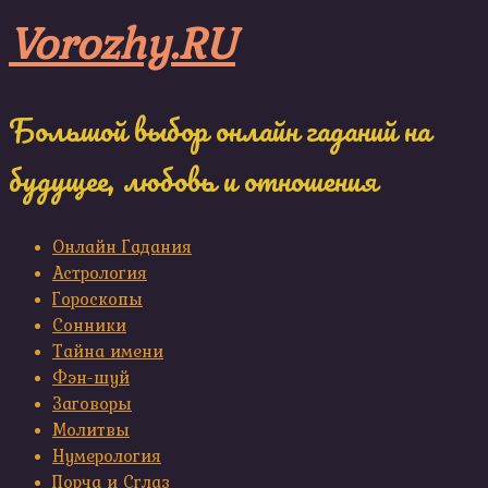
Skip
Vorozhy.RU
to
content
Большой выбор онлайн гаданий на
будущее, любовь и отношения
Онлайн Гадания
Астрология
Гороскопы
Сонники
Тайна имени
Фэн-шуй
Заговоры
Молитвы
Нумерология
Порча и Сглаз