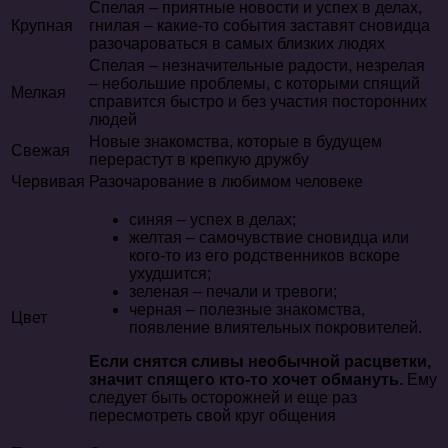
Спелая – приятные новости и успех в делах,
Крупная
гнилая – какие-то события заставят сновидца
разочароваться в самых близких людях
Спелая – незначительные радости, незрелая
– небольшие проблемы, с которыми спящий
Мелкая
справится быстро и без участия посторонних
людей
Новые знакомства, которые в будущем
Свежая
перерастут в крепкую дружбу
Червивая
Разочарование в любимом человеке
синяя – успех в делах;
желтая – самочувствие сновидца или
кого-то из его родственников вскоре
ухудшится;
зеленая – печали и тревоги;
черная – полезные знакомства,
Цвет
появление влиятельных покровителей.
Если снятся сливы необычной расцветки,
значит спящего кто-то хочет обмануть.
Ему
следует быть осторожней и еще раз
пересмотреть свой круг общения