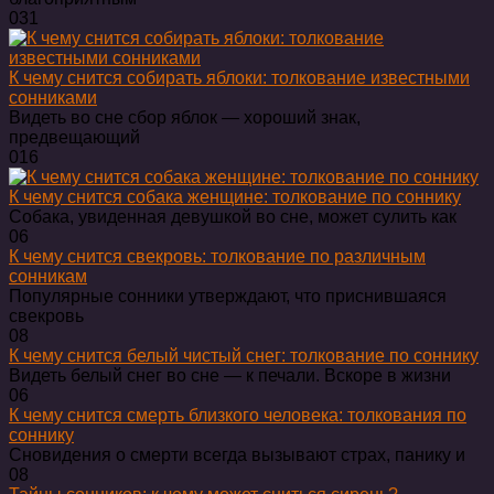
0
31
К чему снится собирать яблоки: толкование известными
сонниками
Видеть во сне сбор яблок — хороший знак,
предвещающий
0
16
К чему снится собака женщине: толкование по соннику
Собака, увиденная девушкой во сне, может сулить как
0
6
К чему снится свекровь: толкование по различным
сонникам
Популярные сонники утверждают, что приснившаяся
свекровь
0
8
К чему снится белый чистый снег: толкование по соннику
Видеть белый снег во сне — к печали. Вскоре в жизни
0
6
К чему снится смерть близкого человека: толкования по
соннику
Сновидения о смерти всегда вызывают страх, панику и
0
8