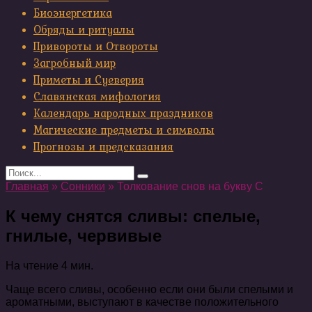
Биоэнергетика
Обряды и ритуалы
Привороты и Отвороты
Загробный мир
Приметы и Суеверия
Славянская мифология
Календарь народных праздников
Магические предметы и символы
Прогнозы и предсказания
Search
for:
Главная
»
Сонники
»
Толкование снов на букву С
К чему снятся сливы: спелые,
гнилые, червивые
На чтение
4 мин.
Чаще всего сливы, особенно если они были спелыми и
ароматными, выступают в качестве положительного