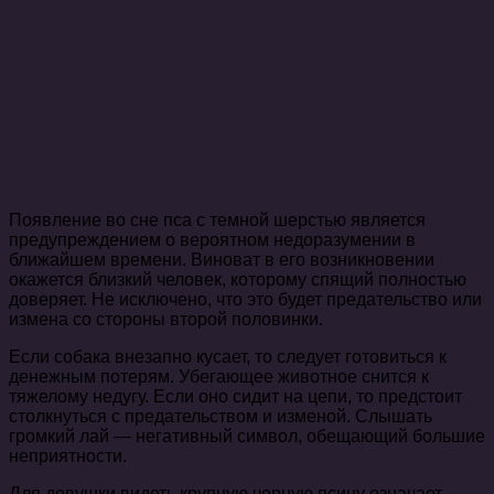
Появление во сне пса с темной шерстью является
предупреждением о вероятном недоразумении в
ближайшем времени. Виноват в его возникновении
окажется близкий человек, которому спящий полностью
доверяет. Не исключено, что это будет предательство или
измена со стороны второй половинки.
Если собака внезапно кусает, то следует готовиться к
денежным потерям. Убегающее животное снится к
тяжелому недугу. Если оно сидит на цепи, то предстоит
столкнуться с предательством и изменой. Слышать
громкий лай — негативный символ, обещающий большие
неприятности.
Для девушки видеть крупную черную псину означает