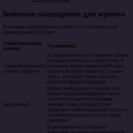
серьезные усилия
Значение сновидения для мужчин
Трактовка сна для мужчин зависит от особенностей
привидевшейся собаки:
Характеристика
Толкование
собаки
Если мужчине снится черная собака,
в образе которой он узнает себя, в
Символизирующая
реальной жизни ему выпадет шанс
самого спящего
сделать великое открытие. Скорее
всего, оно будет тесно связано с
рабочей сферой сновидца
Видеть умирающего черного пса,
которого укусила ядовитая змея,
является предостерегающим
Умирающая
знаком. Наяву спящий готов
совершить неблагородный поступок,
о котором впоследствии он будет
сожалеть
Если приснилось бешеное
животное, то образ расценивается,