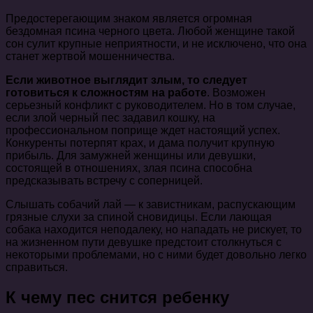
Предостерегающим знаком является огромная
бездомная псина черного цвета.
Любой женщине такой
сон сулит крупные неприятности, и не исключено, что она
станет жертвой мошенничества.
Если животное выглядит злым, то следует
готовиться к сложностям на работе
. Возможен
серьезный конфликт с руководителем. Но в том случае,
если злой черный пес задавил кошку, на
профессиональном поприще ждет настоящий успех.
Конкуренты потерпят крах, и дама получит крупную
прибыль. Для замужней женщины или девушки,
состоящей в отношениях, злая псина способна
предсказывать встречу с соперницей.
Слышать собачий лай — к завистникам, распускающим
грязные слухи за спиной сновидицы. Если лающая
собака находится неподалеку, но нападать не рискует, то
на жизненном пути девушке предстоит столкнуться с
некоторыми проблемами, но с ними будет довольно легко
справиться.
К чему пес снится ребенку