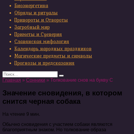
Биоэнергетика
Обряды и ритуалы
Привороты и Отвороты
Загробный мир
Приметы и Суеверия
Славянская мифология
Календарь народных праздников
Магические предметы и символы
Прогнозы и предсказания
Search
for:
Главная
»
Сонники
»
Толкование снов на букву С
Значение сновидения, в котором
снится черная собака
На чтение
9 мин.
Обычно сновидения с участием собаки являются
благоприятным знаком. Но толкование образа