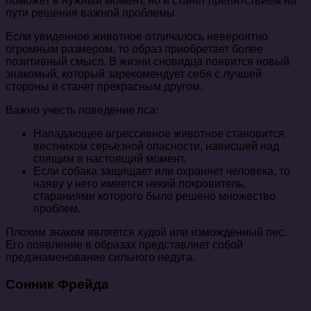
поможет в нужный момент, но и станет препятствием на
пути решения важной проблемы.
Если увиденное животное отличалось невероятно
огромным размером, то образ приобретает более
позитивный смысл. В жизни сновидца появится новый
знакомый, который зарекомендует себя с лучшей
стороны и станет прекрасным другом.
Важно учесть поведение пса:
Нападающее агрессивное животное становится
вестником серьезной опасности, нависшей над
спящим в настоящий момент.
Если собака защищает или охраняет человека, то
наяву у него имеется некий покровитель,
стараниями которого было решено множество
проблем.
Плохим знаком является худой или изможденный пес.
Его появление в образах представляет собой
предзнаменование сильного недуга.
Сонник Фрейда