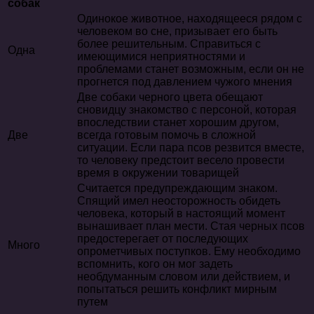
собак
Одинокое животное, находящееся рядом с
человеком во сне, призывает его быть
более решительным. Справиться с
Одна
имеющимися неприятностями и
проблемами станет возможным, если он не
прогнется под давлением чужого мнения
Две собаки черного цвета обещают
сновидцу знакомство с персоной, которая
впоследствии станет хорошим другом,
Две
всегда готовым помочь в сложной
ситуации. Если пара псов резвится вместе,
то человеку предстоит весело провести
время в окружении товарищей
Считается предупреждающим знаком.
Спящий имел неосторожность обидеть
человека, который в настоящий момент
вынашивает план мести. Стая черных псов
предостерегает от последующих
Много
опрометчивых поступков. Ему необходимо
вспомнить, кого он мог задеть
необдуманным словом или действием, и
попытаться решить конфликт мирным
путем