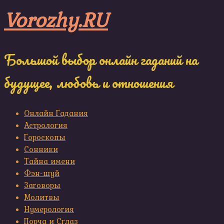
Skip
Vorozhy.RU
to
content
Большой выбор онлайн гаданий на
будущее, любовь и отношения
Онлайн Гадания
Астрология
Гороскопы
Сонники
Тайна имени
Фэн-шуй
Заговоры
Молитвы
Нумерология
Порча и Сглаз