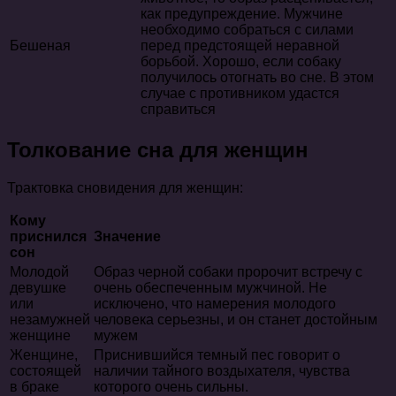
как предупреждение. Мужчине
необходимо собраться с силами
Бешеная
перед предстоящей неравной
борьбой. Хорошо, если собаку
получилось отогнать во сне. В этом
случае с противником удастся
справиться
Толкование сна для женщин
Трактовка сновидения для женщин:
Кому
приснился
Значение
сон
Молодой
Образ черной собаки пророчит встречу с
девушке
очень обеспеченным мужчиной. Не
или
исключено, что намерения молодого
незамужней
человека серьезны, и он станет достойным
женщине
мужем
Женщине,
Приснившийся темный пес говорит о
состоящей
наличии тайного воздыхателя, чувства
в браке
которого очень сильны.