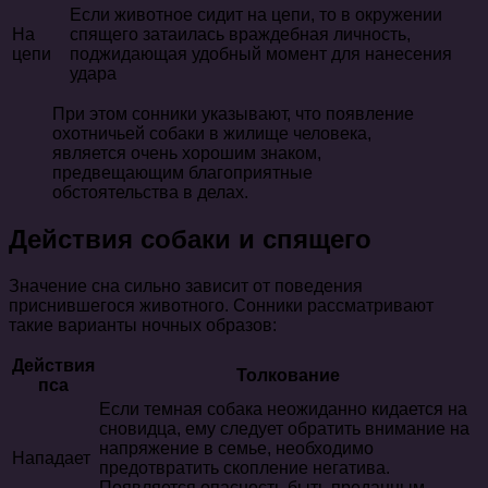
Если животное сидит на цепи, то в окружении
На
спящего затаилась враждебная личность,
цепи
поджидающая удобный момент для нанесения
удара
При этом сонники указывают, что появление
охотничьей собаки в жилище человека,
является очень хорошим знаком,
предвещающим благоприятные
обстоятельства в делах.
Действия собаки и спящего
Значение сна сильно зависит от поведения
приснившегося животного. Сонники рассматривают
такие варианты ночных образов:
Действия
Толкование
пса
Если темная собака неожиданно кидается на
сновидца, ему следует обратить внимание на
напряжение в семье, необходимо
Нападает
предотвратить скопление негатива.
Появляется опасность быть преданным