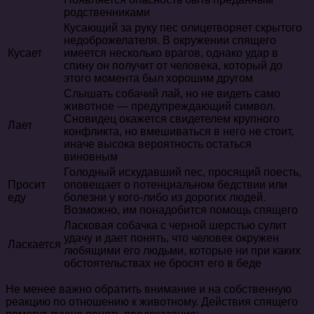
родственниками
Кусающий за руку пес олицетворяет скрытого
недоброжелателя. В окружении спящего
Кусает
имеется несколько врагов, однако удар в
спину он получит от человека, который до
этого момента был хорошим другом
Слышать собачий лай, но не видеть само
животное — предупреждающий символ.
Сновидец окажется свидетелем крупного
Лает
конфликта, но вмешиваться в него не стоит,
иначе высока вероятность остаться
виновным
Голодный исхудавший пес, просящий поесть,
Просит
оповещает о потенциальном бедствии или
еду
болезни у кого-либо из дорогих людей.
Возможно, им понадобится помощь спящего
Ласковая собачка с черной шерстью сулит
удачу и дает понять, что человек окружен
Ласкается
любящими его людьми, которые ни при каких
обстоятельствах не бросят его в беде
Не менее важно обратить внимание и на собственную
реакцию по отношению к животному. Действия спящего