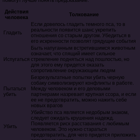
помогут лучше понять предсказание:
Действия
Толкование
человека
Если довелось гладить темного пса, то в
реальности появится шанс укрепить
Гладить
отношения со старым другом. Убедиться в
его искренности позволят грядущие события
Быть напуганным встретившимся животным
означает, что спящий имеет сильное
Испугаться
стремление подняться над пошлостью, но
для этого ему придется оказать
сопротивление окружающим людям
Безрезультатные попытки убить черную
собаку символизируют конфликты в работе.
Пытаться
Между человеком и его деловыми
убить
партнерами назревает крупная ссора, и если
ее не предотвратить, можно нажить себе
новых врагов
Убийство пса является недобрым знаком,
следует ожидать крушения надежд.
Появляется риск расставания с любимым
Убить
человеком. Это нужно стараться
предотвратить, для чего придется приложить