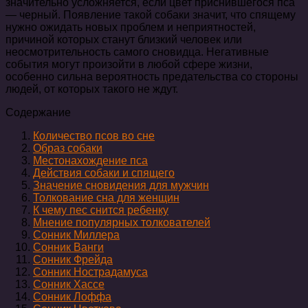
значительно усложняется, если цвет приснившегося пса
— черный. Появление такой собаки значит, что спящему
нужно ожидать новых проблем и неприятностей,
причиной которых станут близкий человек или
неосмотрительность самого сновидца. Негативные
события могут произойти в любой сфере жизни,
особенно сильна вероятность предательства со стороны
людей, от которых такого не ждут.
Содержание
Количество псов во сне
Образ собаки
Местонахождение пса
Действия собаки и спящего
Значение сновидения для мужчин
Толкование сна для женщин
К чему пес снится ребенку
Мнение популярных толкователей
Сонник Миллера
Сонник Ванги
Сонник Фрейда
Сонник Нострадамуса
Сонник Хассе
Сонник Лоффа