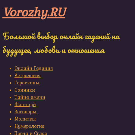
Skip
Vorozhy.RU
to
content
Большой выбор онлайн гаданий на
будущее, любовь и отношения
Онлайн Гадания
Астрология
Гороскопы
Сонники
Тайна имени
Фэн-шуй
Заговоры
Молитвы
Нумерология
Порча и Сглаз