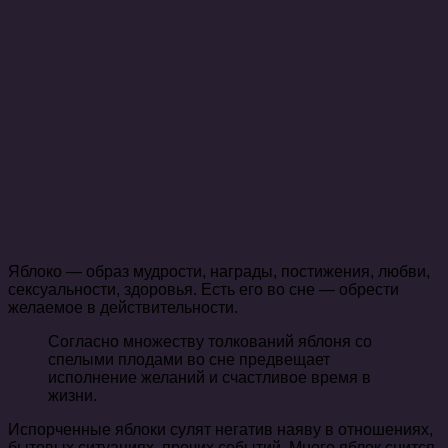
Яблоко — образ мудрости, награды, постижения, любви,
сексуальности, здоровья. Есть его во сне — обрести
желаемое в действительности.
Согласно множеству толкований яблоня со
спелыми плодами во сне предвещает
исполнение желаний и счастливое время в
жизни.
Испорченные яблоки сулят негатив наяву в отношениях,
бытовых ситуациях, прочих событий. Много яблок снится