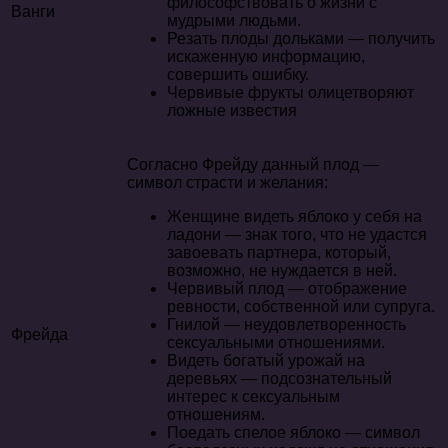
философствовать о жизни с
Ванги
мудрыми людьми.
Резать плоды дольками — получить
искаженную информацию,
совершить ошибку.
Червивые фрукты олицетворяют
ложные известия
Согласно Фрейду данный плод —
символ страсти и желания:
Женщине видеть яблоко у себя на
ладони — знак того, что не удастся
завоевать партнера, который,
возможно, не нуждается в ней.
Червивый плод — отображение
ревности, собственной или супруга.
Гнилой — неудовлетворенность
Фрейда
сексуальными отношениями.
Видеть богатый урожай на
деревьях — подсознательный
интерес к сексуальным
отношениям.
Поедать спелое яблоко — символ