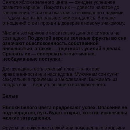
Снятся яблоки зеленого цвета — ожидает успешное
развитие карьеры. Покупать их — довести начатое до
завершения. Если они оказались неожиданно сладкими
— удача настигнет раньше, чем ожидалось. В плане
отношений стоит проявить доверие к новому знакомому.
Мнения эзотериков относительно данного символа не
совпадают.
По другой версии зеленые фрукты во сне
означают обеспокоенность собственной
внешностью, а также — тщетность усилий в делах.
Срывать их — совершать эгоистичные,
необдуманные поступки.
Для женщины есть зеленый плод — к потере
нравственности или наследства. Мужчинам сон сулит
сексуальные проблемы и заболевания. Выжимать из
плодов сок — вернуть бывшего возлюбленного.
Белые
Яблоки белого цвета предрекают успех. Опасения не
подтвердятся, путь будет открыт, хотя не исключены
мелкие затруднения.
Фрукты, выложенные горкой или помещенные в корзину,