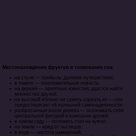
Местонахождение фруктов и толкование сна:
на столе — прибыль; далекое путешествие;
в пакете — ошеломительная новость;
на дереве — приятные известия; удастся найти
множество друзей;
на высокой яблоне: не суметь сорвать их — сон
предостерегает об излишней самонадеянности;
разбросанные возле дерева — осознавать себя
центральной фигурой в компании друзей;
в чужом саду — положить глаз на чужое;
на земле — вред от льстецов;
в воде — чистота намерений;