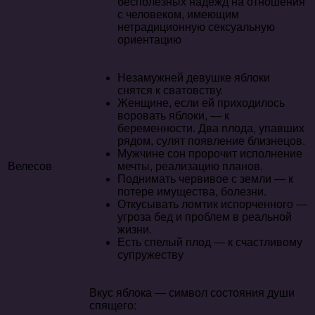
бесполезных надежд на отношения
с человеком, имеющим
нетрадиционную сексуальную
ориентацию
Незамужней девушке яблоки
снятся к сватовству.
Женщине, если ей приходилось
воровать яблоки, — к
беременности. Два плода, упавших
рядом, сулят появление близнецов.
Мужчине сон пророчит исполнение
Велесов
мечты, реализацию планов.
Поднимать червивое с земли — к
потере имущества, болезни.
Откусывать ломтик испорченного —
угроза бед и проблем в реальной
жизни.
Есть спелый плод — к счастливому
супружеству
Вкус яблока — символ состояния души
спящего: