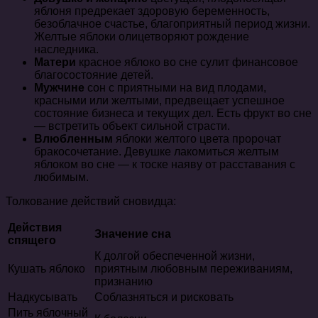
яблоня предрекает здоровую беременность,
безоблачное счастье, благоприятный период жизни.
Желтые яблоки олицетворяют рождение
наследника.
Матери
красное яблоко во сне сулит финансовое
благосостояние детей.
Мужчине
сон с приятными на вид плодами,
красными или желтыми, предвещает успешное
состояние бизнеса и текущих дел. Есть фрукт во сне
— встретить объект сильной страсти.
Влюбленным
яблоки желтого цвета пророчат
бракосочетание. Девушке лакомиться желтым
яблоком во сне — к тоске наяву от расставания с
любимым.
Толкование действий сновидца:
Действия
Значение сна
спящего
К долгой обеспеченной жизни,
Кушать яблоко
приятным любовным переживаниям,
признанию
Надкусывать
Соблазняться и рисковать
Пить яблочный