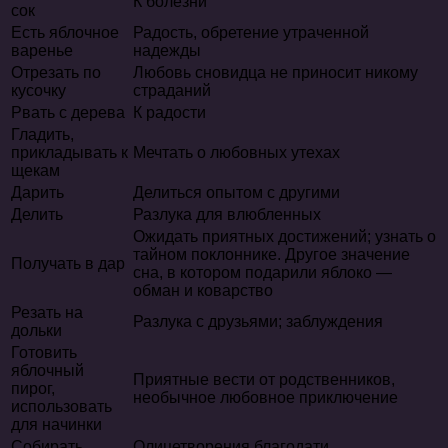
К болезни
сок
Есть яблочное
Радость, обретение утраченной
варенье
надежды
Отрезать по
Любовь сновидца не приносит никому
кусочку
страданий
Рвать с дерева
К радости
Гладить,
прикладывать к
Мечтать о любовных утехах
щекам
Дарить
Делиться опытом с другими
Делить
Разлука для влюбленных
Ожидать приятных достижений; узнать о
тайном поклоннике. Другое значение
Получать в дар
сна, в котором подарили яблоко —
обман и коварство
Резать на
Разлука с друзьями; заблуждения
дольки
Готовить
яблочный
Приятные вести от родственников,
пирог,
необычное любовное приключение
использовать
для начинки
Собирать
Олицетворения благодати