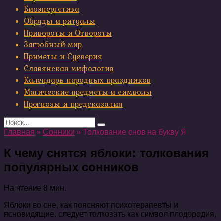
Биоэнергетика
Обряды и ритуалы
Привороты и Отвороты
Загробный мир
Приметы и Суеверия
Славянская мифология
Календарь народных праздников
Магические предметы и символы
Прогнозы и предсказания
Search
for:
Главная
»
Сонники
»
Толкование снов на букву Я
К чему снятся яблоки: толкования
популярных сонников
На чтение
8 мин.
Яблоки во сне, как поясняют психотерапевты и
ясновидящие, следует толковать как символ плодородия,