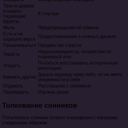
Трясти дерево
и видеть
К счастью
падающие
фрукты
Мыть
Предупреждение об обмане
Есть и не
Предостережение о ложных друзьях
ощущать вкуса
Прицениваться
Предвестие страсти
Недальновидность; неприятности;
Украсть
плачевный итог
Пытаться восстановить испорченную
Угощать
репутацию
Давать надежду кому-либо, но не иметь
Кормить других
уверенности в себе
Отдавать
Расставание с любимым
Перебирать
Извлечь уроки
Толкование сонников
Популярные сонники толкуют сновидения с яблоками
следующим образом: