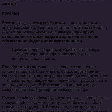
золотой.
Красные
Восхищаться красными яблоками — наяву пережить
приятные эмоции, запретную страсть, которой сновидец
готов отдаться всей душой.
Знак будущих ярких
отношений, которые надолго запомнятся, но не
обязательно будут продолжительными.
Срывать плод с дерева, пробовать его на вкус
— олицетворение свершившегося факта,
поступка в реальности.
Приобретать в магазине — успешное завершение
начатого проекта. Если они оказались подгнившими —
сон благоприятен, несмотря на подобный изъян; есть их
— к вознаграждению; видеть червивые — рассчитывать
на поддержку друзей. Разрезанный пополам фрукт
красного цвета олицетворяет бракосочетание.
Мужчине собирать фрукты красного цвета — преуспеть в
конкуренции. Не суметь дотянуться к яблокам — знак
грядущих затруднений. Если сновидец разрезает их
перед употреблением — сделка осложнится.
Красивые,