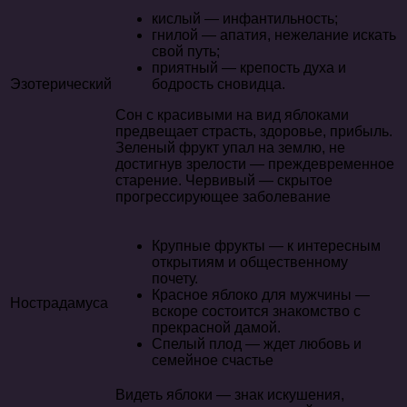
кислый — инфантильность;
гнилой — апатия, нежелание искать
свой путь;
приятный — крепость духа и
Эзотерический
бодрость сновидца.
Сон с красивыми на вид яблоками
предвещает страсть, здоровье, прибыль.
Зеленый фрукт упал на землю, не
достигнув зрелости — преждевременное
старение. Червивый — скрытое
прогрессирующее заболевание
Крупные фрукты — к интересным
открытиям и общественному
почету.
Красное яблоко для мужчины —
Нострадамуса
вскоре состоится знакомство с
прекрасной дамой.
Спелый плод — ждет любовь и
семейное счастье
Видеть яблоки — знак искушения,