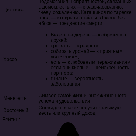
недомогания, неприятностей, связанных
с домом; есть их — к разочарованию,
Цветкова
гневу, сожалению. Катящийся по тарелке
плод — к открытию тайны. Яблоня без
яблок — предвестие смерти
Видеть на дереве — к обретению
друзей;
срывать — к радости;
собирать урожай — к приятным
увлечениям;
Хассе
есть — к любовным переживаниям,
если они кислые — неискренность
партнера;
гнилые — вероятность
заболевания
Символ самой жизни, знак жизненного
Менегетти
успеха и удовольствия
Сновидец вскоре получит значимую
Восточный
весть или крупный доход
Рейтинг