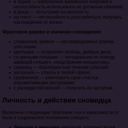
в ящике — наполнение жизненной энергией и
неспособность использовать ее должным образом;
в руках — испытание на прочность;
на снегу — неспособность расслабиться, получать
наслаждение от жизни.
Фруктовое дерево и значение сновидения:
сломанное, кривое — несправедливые упреки,
злословие;
цветущее — искренняя любовь, добрые дела;
со зрелыми плодами — негодование по поводу
амбиций спящего, неодобрение инициативы;
саженец — благоприятное течение событий;
засохшее — утраты в любой сфере;
срубленное — уничтожить свое счастье
опрометчивыми поступками;
с раскидистой кроной — получить по заслугам.
Личность и действия сновидца
Возможны следующие трактовки сна в зависимости от
пола и социального положения спящего:
Девушке и женщине
цветущая, плодоносящая