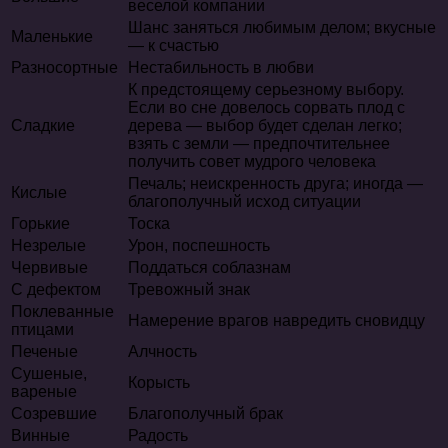
веселой компании
Шанс заняться любимым делом; вкусные
Маленькие
— к счастью
Разносортные
Нестабильность в любви
К предстоящему серьезному выбору.
Если во сне довелось сорвать плод с
Сладкие
дерева — выбор будет сделан легко;
взять с земли — предпочтительнее
получить совет мудрого человека
Печаль; неискренность друга; иногда —
Кислые
благополучный исход ситуации
Горькие
Тоска
Незрелые
Урон, поспешность
Червивые
Поддаться соблазнам
С дефектом
Тревожный знак
Поклеванные
Намерение врагов навредить сновидцу
птицами
Печеные
Алчность
Сушеные,
Корысть
вареные
Созревшие
Благополучный брак
Винные
Радость