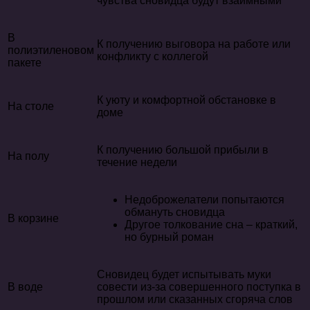
чувства сновидца будут взаимными
В
К получению выговора на работе или
полиэтиленовом
конфликту с коллегой
пакете
К уюту и комфортной обстановке в
На столе
доме
К получению большой прибыли в
На полу
течение недели
Недоброжелатели попытаются
обмануть сновидца
В корзине
Другое толкование сна – краткий,
но бурный роман
Сновидец будет испытывать муки
В воде
совести из-за совершенного поступка в
прошлом или сказанных сгоряча слов