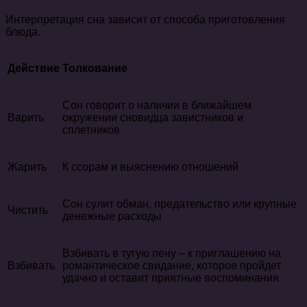
Интерпретация сна зависит от способа приготовления
блюда.
Действие
Толкование
Сон говорит о наличии в ближайшем
Варить
окружении сновидца завистников и
сплетников
Жарить
К ссорам и выяснению отношений
Сон сулит обман, предательство или крупные
Чистить
денежные расходы
Взбивать в тугую пену – к приглашению на
Взбивать
романтическое свидание, которое пройдет
удачно и оставит приятные воспоминания