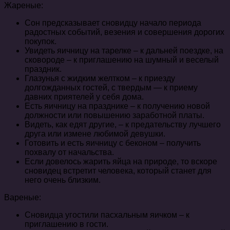
Жареные:
Сон предсказывает сновидцу начало периода
радостных событий, везения и совершения дорогих
покупок.
Увидеть яичницу на тарелке – к дальней поездке, на
сковороде – к приглашению на шумный и веселый
праздник.
Глазунья с жидким желтком – к приезду
долгожданных гостей, с твердым — к приему
давних приятелей у себя дома.
Есть яичницу на празднике – к получению новой
должности или повышению заработной платы.
Видеть, как едят другие, – к предательству лучшего
друга или измене любимой девушки.
Готовить и есть яичницу с беконом – получить
похвалу от начальства.
Если довелось жарить яйца на природе, то вскоре
сновидец встретит человека, который станет для
него очень близким.
Вареные:
Сновидца угостили пасхальным яичком – к
приглашению в гости.