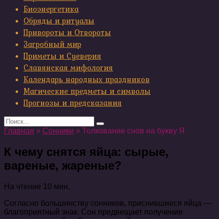
Биоэнергетика
Обряды и ритуалы
Привороты и Отвороты
Загробный мир
Приметы и Суеверия
Славянская мифология
Календарь народных праздников
Магические предметы и символы
Прогнозы и предсказания
Search
for:
Главная
»
Сонники
»
Толкование снов на букву Я
К чему снятся яйца: сырые,
вареные, жареные?
На чтение
10 мин.
Согласно большинству сонников, приснившиеся яйца —
благоприятный знак. Сон предвещает получение