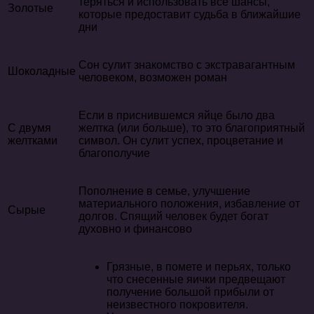
теряться и использовать все шансы,
Золотые
которые предоставит судьба в ближайшие
дни
Сон сулит знакомство с экстравагантным
Шоколадные
человеком, возможен роман
Если в приснившемся яйце было два
С двумя
желтка (или больше), то это благоприятный
желтками
символ. Он сулит успех, процветание и
благополучие
Пополнение в семье, улучшение
материального положения, избавление от
Сырые
долгов. Спящий человек будет богат
духовно и финансово
Грязные, в помете и перьях, только
что снесенные яички предвещают
получение большой прибыли от
неизвестного покровителя.