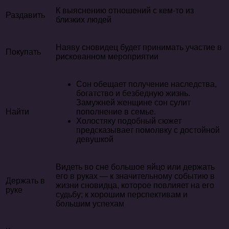
К выяснению отношений с кем-то из
Раздавить
близких людей
Наяву сновидец будет принимать участие в
Покупать
рискованном мероприятии
Сон обещает получение наследства,
богатство и безбедную жизнь.
Замужней женщине сон сулит
Найти
пополнение в семье.
Холостяку подобный сюжет
предсказывает помолвку с достойной
девушкой
Видеть во сне большое яйцо или держать
его в руках — к значительному событию в
Держать в
жизни сновидца, которое повлияет на его
руке
судьбу; к хорошим перспективам и
большим успехам