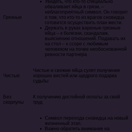
Увидеть, что кто-то специально
обваливает яйца в грязи, –
неблагоприятный символ. Он говорит
Грязные
о том, что кто-то из врагов сновидца
готовится осуществить план мести.
Держать в руках вареные грязные
яйца – к болезни, скандалам,
выяснению отношений. Подавать их
на стол – к ссоре с любимым
человеком на почве необоснованной
ревности партнера
Чистые и свежие яйца сулят получение
Чистые
хороших вестей или щедрого подарка
судьбы
Без
К получению достойной оплаты за свой
скорлупы
труд
Символ перехода сновидца на новый
жизненный этап.
Важно обратить внимание на