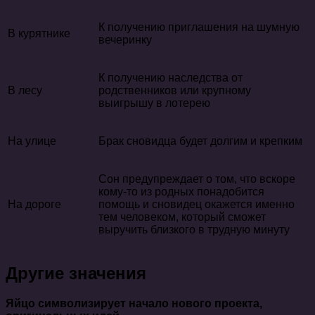
К получению приглашения на шумную
В курятнике
вечеринку
К получению наследства от
В лесу
родственников или крупному
выигрышу в лотерею
На улице
Брак сновидца будет долгим и крепким
Сон предупреждает о том, что вскоре
кому-то из родных понадобится
На дороге
помощь и сновидец окажется именно
тем человеком, который сможет
выручить близкого в трудную минуту
Другие значения
Яйцо символизирует начало нового проекта,