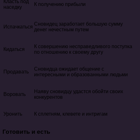
Класть под
К получению прибыли
наседку
Сновидец заработает большую сумму
Испачкаться
денег нечестным путем
К совершению несправедливого поступка
Кидаться
по отношению к своему другу
Сновидца ожидает общение с
Продавать
интересными и образованными людьми
Наяву сновидцу удастся обойти своих
Воровать
конкурентов
Уронить
К сплетням, клевете и интригам
Готовить и есть