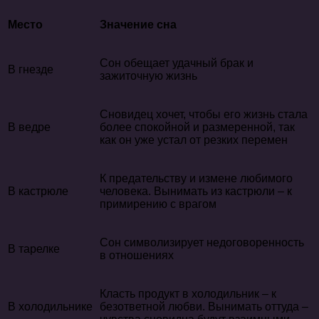
Место
Значение сна
Сон обещает удачный брак и
В гнезде
зажиточную жизнь
Сновидец хочет, чтобы его жизнь стала
В ведре
более спокойной и размеренной, так
как он уже устал от резких перемен
К предательству и измене любимого
В кастрюле
человека. Вынимать из кастрюли – к
примирению с врагом
Сон символизирует недоговоренность
В тарелке
в отношениях
Класть продукт в холодильник – к
В холодильнике
безответной любви. Вынимать оттуда –