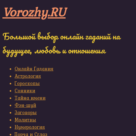
Skip
Vorozhy.RU
to
content
Большой выбор онлайн гаданий на
будущее, любовь и отношения
Онлайн Гадания
Астрология
Гороскопы
Сонники
Тайна имени
Фэн-шуй
Заговоры
Молитвы
Нумерология
Порча и Сглаз