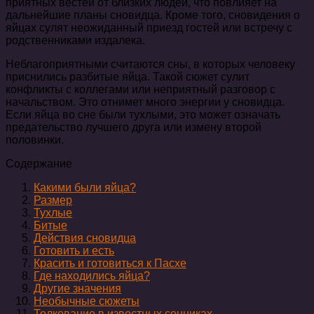
приятных вестей от близких людей, что повлияет на
дальнейшие планы сновидца. Кроме того, сновидения о
яйцах сулят неожиданный приезд гостей или встречу с
родственниками издалека.
Неблагоприятными считаются сны, в которых человеку
приснились разбитые яйца. Такой сюжет сулит
конфликты с коллегами или неприятный разговор с
начальством. Это отнимет много энергии у сновидца.
Если яйца во сне были тухлыми, это может означать
предательство лучшего друга или измену второй
половинки.
Содержание
Какими были яйца?
Размер
Тухлые
Битые
Действия сновидца
Готовить и есть
Красить и готовиться к Пасхе
Где находились яйца?
Другие значения
Необычные сюжеты
Толкование в известных сонниках