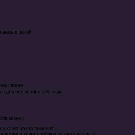
елаемых целей
счастливее
ся для нее крайне сложным
шла замуж:
и хочет что-то поменять.
новидица хочет приблизить заветную дату.