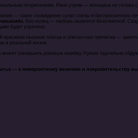
ональным потрясениям. Рано утром — женщина не готова с
лания — такое сновидение сулит слезы и беспросветную пе
ачинаниях.
Без колец — любовь окажется безответной. Свад
ьми будет утрачено.
ей красивое пышное платье и элегантная прическа — заветн
к в реальной жизни.
а может совершить роковую ошибку. Нужно тщательно обду
латье — к невероятному везению и покровительству вы