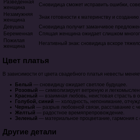
Разведенная
Сновидица сможет исправить ошибки, со
женщина
Незамужняя
Знак готовности к материнству и созданию
женщина
Девушка
Сновидица получит заманчивое предложен
Беременная
Спящая женщина ожидает слишком многого 
Пожилая
Негативный знак: сновидица вскоре тяжело
женщина
Цвет платья
В зависимости от цвета свадебного платья невесты меняе
Белый
— сновидицу ожидает светлое будущее.
Розовый
— символизирует ветреную и легкомысленн
Красный
— взаимная любовь, неистовая страсть в 
Голубой, синий
— холодность, непонимание, отчуж
Черный
— разрыв любовной связи, расставание с ч
Желтый
— радостное времяпрепровождение.
Зеленый
— материальное процветание, гармония с
Другие детали