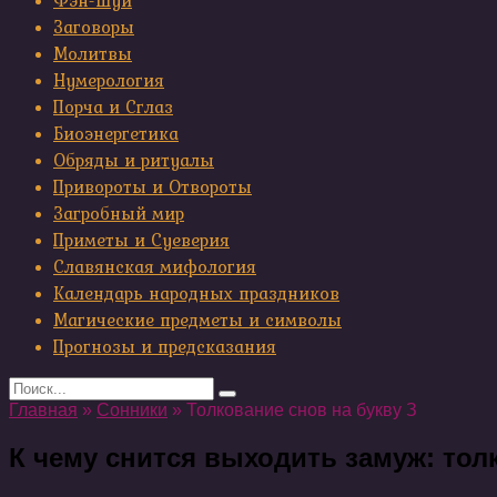
Фэн-шуй
Заговоры
Молитвы
Нумерология
Порча и Сглаз
Биоэнергетика
Обряды и ритуалы
Привороты и Отвороты
Загробный мир
Приметы и Суеверия
Славянская мифология
Календарь народных праздников
Магические предметы и символы
Прогнозы и предсказания
Search
for:
Главная
»
Сонники
»
Толкование снов на букву З
К чему снится выходить замуж: то