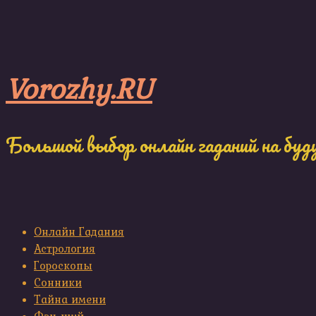
Skip
to
content
Vorozhy.RU
Большой выбор онлайн гаданий на буд
Онлайн Гадания
Астрология
Гороскопы
Сонники
Тайна имени