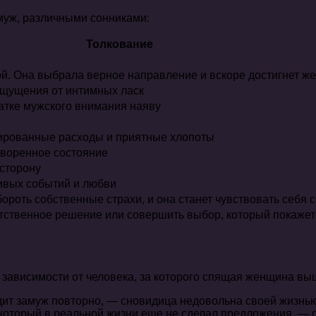
муж, различными сонниками:
Толкование
й. Она выбрала верное направление и вскоре достигнет ж
щущения от интимных ласк
ватке мужского внимания наяву
ированные расходы и приятные хлопоты
творенное состояние
сторону
ивых событий и любви
ороть собственные страхи, и она станет чувствовать себя 
тственное решение или совершить выбор, который покажет
 зависимости от человека, за которого спящая женщина вы
ит замуж повторно, — сновидица недовольна своей жизнью 
который в реальной жизни еще не сделал предложения, — с