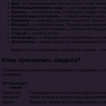
Друг —
к прочной дружественной связи с этим челов
Нелюбимый мужчина, враг —
сон предвещает непр
Вдовец —
негативный знак. Сновидицу ожидает неми
Бывший муж или парень —
спящая женщина всем с
Покойник —
сновидице угрожает опасность. Нужно б
Молодой —
позитивный знак. Получить предложение
жизни предвещаются перемены, которые не обрадую
Старый —
застой в делах.
Незнакомец —
к безрадостным перспективам и заня
Иностранец —
вскоре предстоит увлекательная поез
Видеть во сне собственную свадьбу без жениха — с
Кому приснилась свадьба?
Толкователи по-разному интерпретируют сновидение, в ко
сновидицы:
Кто выходит
замуж
Замужняя
Сновидица мечтает о былой страсти во вз
женщина
нужно почаще устраивать друг другу рома
Вдова
Женщина скучает по усопшему супругу и н