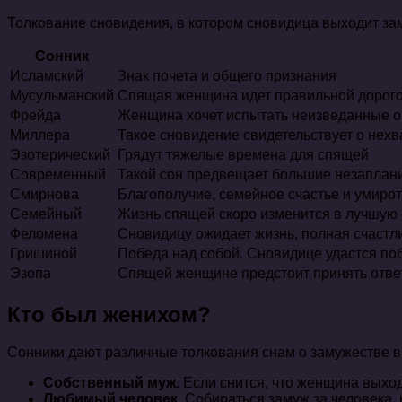
Толкование сновидения, в котором сновидица выходит за
Сонник
Исламский
Знак почета и общего признания
Мусульманский
Спящая женщина идет правильной дорого
Фрейда
Женщина хочет испытать неизведанные о
Миллера
Такое сновидение свидетельствует о нех
Эзотерический
Грядут тяжелые времена для спящей
Современный
Такой сон предвещает большие незаплан
Смирнова
Благополучие, семейное счастье и умиро
Семейный
Жизнь спящей скоро изменится в лучшую 
Феломена
Сновидицу ожидает жизнь, полная счастл
Гришиной
Победа над собой. Сновидице удастся поб
Эзопа
Спящей женщине предстоит принять отве
Кто был женихом?
Сонники дают различные толкования снам о замужестве в
Собственный муж.
Если снится, что женщина выход
Любимый человек.
Собираться замуж за человека, 