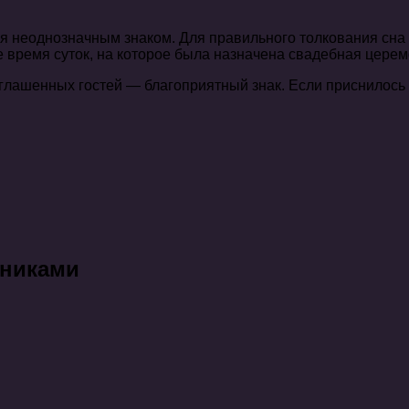
 неоднозначным знаком. Для правильного толкования сна н
е время суток, на которое была назначена свадебная церемо
лашенных гостей — благоприятный знак. Если приснилось т
нниками