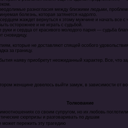
еком.
еодолимые разногласия между близкими людьми, проблемы 
нуемая болезнь, которая затянется надолго.
ердцем жаждет вернуться к этому мужчине и начать все с ч
ыть осторожнее и не играть с судьбой.
 руки и сердца от красивого молодого парня — судьба бла
т сновидицу.
тиям, которые не доставляют спящей особого удовольствия
дка за границу.
обытия наяву приобретут неожиданный характер. Все, что 
тором женщине довелось выйти замуж, в зависимости от во
Толкование
аимоотношениях со своим супругом, но их любовь поглотили
нтические сюрпризы и разговаривать по душам
е может пережить эту трагедию