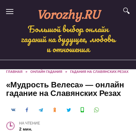
Skip
Vorozhy.RU
to
content
Большой выбор онлайн
гаданий на будущее, любовь
и отношения
ГЛАВНАЯ
»
ОНЛАЙН ГАДАНИЯ
»
ГАДАНИЯ НА СЛАВЯНСКИХ РЕЗАХ
«Мудрость Велеса» — онлайн
гадание на Славянских Резах
НА ЧТЕНИЕ
2 мин.