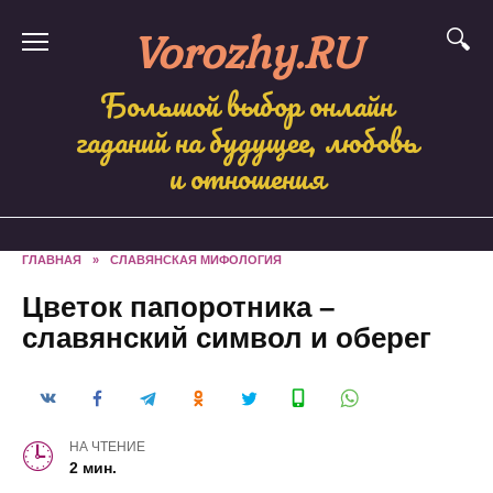
Skip
Vorozhy.RU
to
content
Большой выбор онлайн
гаданий на будущее, любовь
и отношения
ГЛАВНАЯ
»
СЛАВЯНСКАЯ МИФОЛОГИЯ
Цветок папоротника –
славянский символ и оберег
НА ЧТЕНИЕ
2 мин.